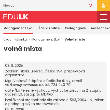
Přeskočit
k
PŘI
hlavnímu
obsahu
Management škol
Žáci a rodiče
Pedagogové
Adresář ško
Úvodní stránka
Management škol
Volná místa
Volná místa
03. 11. 2025
Základní škola, Liberec, Česká 354, příspěvková
organizace
Mgr. Vozková Štěpánka, ředitelka školy, email:
vozkova@zs-vesec.cz, tel. 724 240 791
učitel/ka tělesné výchovy, výchvy ke zdraví na 2. stupni,
úvazek 1,0, zástup za MD/RD
kvalifikační předpoklady dle zákona č. 563/2004 Sb., zákon
o pedagogických pracovnících
05. 01. 2026