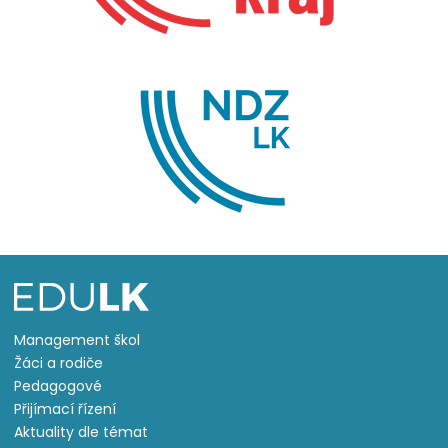
Management škol
Žáci a rodiče
Pedagogové
Přijímací řízení
Aktuality dle témat