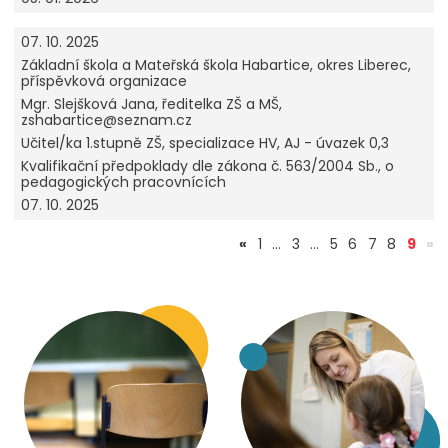
07. 10. 2025
Základní škola a Mateřská škola Habartice, okres Liberec,
příspěvková organizace
Mgr. Slejšková Jana, ředitelka ZŠ a MŠ,
zshabartice@seznam.cz
Učitel/ka 1.stupně ZŠ, specializace HV, AJ - úvazek 0,3
Kvalifikační předpoklady dle zákona č. 563/2004 Sb., o
pedagogických pracovnících
07. 10. 2025
(akt
«
1
…
3
…
5
6
7
8
9
»