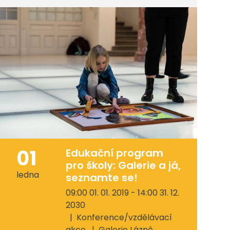
01
Edukační program
pro školy: Galerie a já,
ledna
seznamte se!
09:00 01. 01. 2019 - 14:00 31. 12.
2030
Konference/vzdělávací
akce
Galerie Lázně