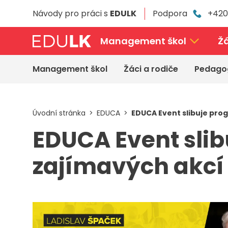
Přeskočit
Návody pro práci s
EDULK
Podpora
+420
k
hlavnímu
obsahu
Management škol
Žá
Management škol
Žáci a rodiče
Pedago
Úvodní stránka
EDUCA
EDUCA Event slibuje pro
EDUCA Event sli
zajímavých akcí