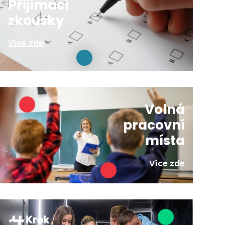
Přijímací
zkoušky
Více zde
Volná
pracovní
místa
Více zde