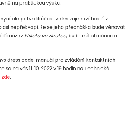
lavně na praktickou výuku.
ní ale potvrdili účast velmi zajímaví hosté z
ho asi nepřekvapí, že se jeho přednáška bude věnovat
vídá název
Etiketa ve zkratce
, bude mít stručnou a
ys dress code, manuál pro zvládání kontaktních
 se na vás 11. 10. 2022 v 19 hodin na Technické
t
zde
.