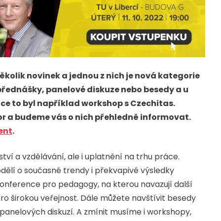
ěkolik novinek a jednou z nich je nová kategorie
 přednášky, panelové diskuze nebo besedy a u
ce to byl například workshop s Czechitas.
r a budeme vás o nich přehledně informovat.
ent
.
ví a vzdělávání, ale i uplatnění na trhu práce.
odělí o současné trendy i překvapivé výsledky
onference pro pedagogy, na kterou navazují další
pro širokou veřejnost. Dále můžete navštívit besedy
panelových diskuzí. A zmínit musíme i workshopy,