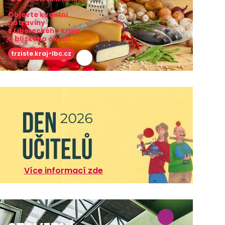
Objevte kvalitní
potraviny
z Libereckého kraje
a blízkého okolí!
trziste.kraj-lbc.cz
Více informací zde