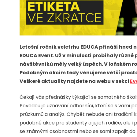
Letošní ročník veletrhu EDUCA přináší hned n
EDUCA Event. Už v minulosti probíhaly různé
návštěvníků měly velký úspěch. V loňském ro
Podobným akcím tedy věnujeme větší prosto
Veškeré aktuality najdete na webu v sekci
Ev
Čekají vás přednášky týkající se samotného školst
Povedou je uznávaní odborníci, kteří se s vámi p
průzkumů a analýz. Chybět nebude ani tradiční k
podobné akce pro studenty a jejich rodiče, ale i 
se známými osobnostmi nebo se sami zapojit do 