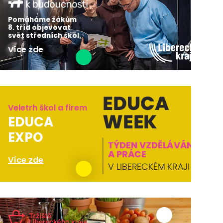
Pomáháme žákům
8. tříd objevovat
svět středních škol.
Více zde
Veletrh škol a firem
EDUCA
EXPO
Více zde