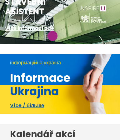
STAVEBNÍ
ASISTENT
Více informací zde
інформаційна україна
Informace
Ukrajina
Více / більше
Kalendář akcí