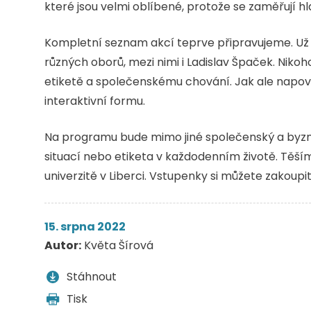
které jsou velmi oblíbené, protože se zaměřují h
Kompletní seznam akcí teprve připravujeme. Už ny
různých oborů, mezi nimi i Ladislav Špaček. Niko
etiketě a společenskému chování. Jak ale napo
interaktivní formu.
Na programu bude mimo jiné společenský a byzn
situací nebo etiketa v každodenním životě. Těšíme
univerzitě v Liberci. Vstupenky si můžete zakoupi
15. srpna 2022
Autor:
Květa Šírová
Stáhnout
Tisk