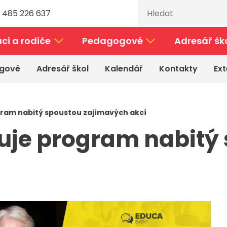
 485 226 637
ci a rodiče
Pedagogové
Adresář šk
gové
Adresář škol
Kalendář
Kontakty
Ext
gram nabitý spoustou zajímavých akcí
buje program nabitý