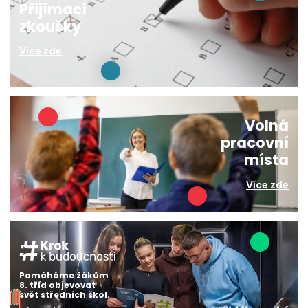
Přijímací
zkoušky
Více zde
Volná
pracovní
místa
Více zde
Pomáháme žákům
8. tříd objevovat
svět středních škol.