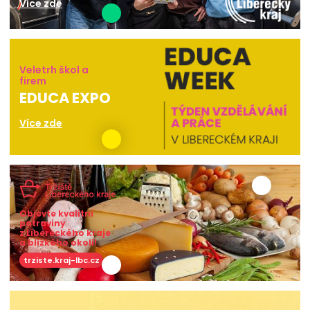
Více zde
Veletrh škol a
firem
EDUCA EXPO
Více zde
Objevte kvalitní
potraviny
z Libereckého kraje
a blízkého okolí!
trziste.kraj-lbc.cz