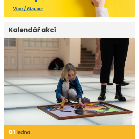
Více / більше
Kalendář akcí
01
ledna