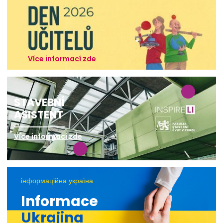
Více informací zde
STAVEBNÍ
ASISTENT
Více informací zde
інформаційна україна
Informace
Ukrajina