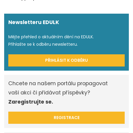
Newsletteru EDULK
Mějte přehled o aktuálním dění na EDULK.
Přihlašte se k odběru newsletteru.
PŘIHLÁSIT K ODBĚRU
Chcete na našem portálu propagovat
vaši akci či přidávat příspěvky?
Zaregistrujte se.
REGISTRACE