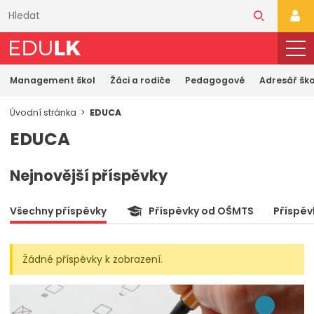
Přeskočit
k
PŘI
hlavnímu
obsahu
Management škol
Žáci a rodiče
Pedagogové
Adresář ško
Úvodní stránka
EDUCA
EDUCA
Nejnovější příspěvky
Všechny příspěvky
Příspěvky od OŠMTS
Příspěv
Žádné příspěvky k zobrazení.