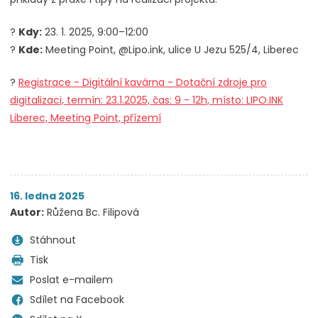
?
Kdy:
23. 1. 2025, 9:00–12:00
?
Kde:
Meeting Point, @Lipo.ink, ulice U Jezu 525/4, Liberec
?
Registrace - Digitální kavárna - Dotační zdroje pro
digitalizaci, termín: 23.1.2025, čas: 9 - 12h, místo: LIPO.INK
Liberec, Meeting Point, přízemí
16. ledna 2025
Autor:
Růžena Bc. Filipová
Stáhnout
Tisk
Poslat e-mailem
Sdílet na Facebook