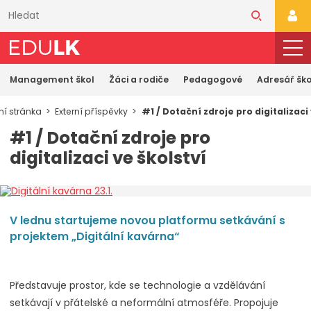
Přeskočit
k
PŘI
hlavnímu
obsahu
Management škol
Žáci a rodiče
Pedagogové
Adresář ško
í stránka
Externí příspěvky
#1 / Dotační zdroje pro digitalizaci 
#1 / Dotační zdroje pro
digitalizaci ve školství
V lednu startujeme novou platformu setkávání s
projektem „Digitální kavárna“
Představuje prostor, kde se technologie a vzdělávání
setkávají v přátelské a neformální atmosféře. Propojuje