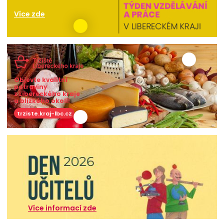
Více zde
Objevte kvalitní
potraviny
z Libereckého kraje
a blízkého okolí!
trziste.kraj-lbc.cz
Více informací zde