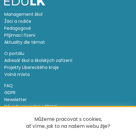
Management škol
Žáci a rodiče
Pedagogové
Přijímací řízení
Aktuality dle témat
O portálu
Adresář škol a školských zařízení
Projekty Libereckého kraje
Volná místa
FAQ
GDPR
Newsletter
Návody pro práci s EDULK
Prohlášení o přístupnosti
Můžeme pracovat s cookies,
Nastavení cookies
ať víme, jak to na našem webu žije?
Informace o souborech cookie