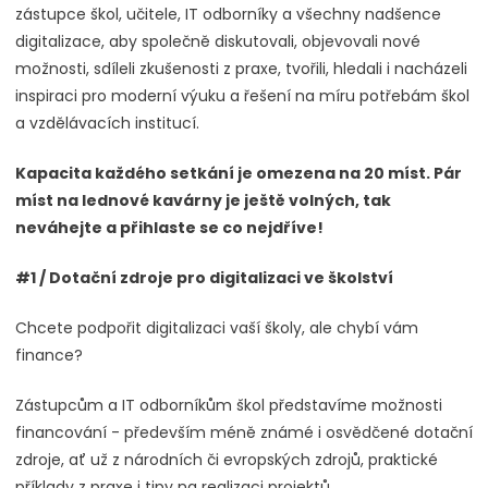
zástupce škol, učitele, IT odborníky a všechny nadšence
digitalizace, aby společně diskutovali, objevovali nové
možnosti, sdíleli zkušenosti z praxe, tvořili, hledali i nacházeli
inspiraci pro moderní výuku a řešení na míru potřebám škol
a vzdělávacích institucí.
Kapacita každého setkání je omezena na 20 míst. Pár
míst na lednové kavárny je ještě volných, tak
neváhejte a přihlaste se co nejdříve!
#1 / Dotační zdroje pro digitalizaci ve školství
Chcete podpořit digitalizaci vaší školy, ale chybí vám
finance?
Zástupcům a IT odborníkům škol představíme možnosti
financování - především méně známé i osvědčené dotační
zdroje, ať už z národních či evropských zdrojů, praktické
příklady z praxe i tipy na realizaci projektů.