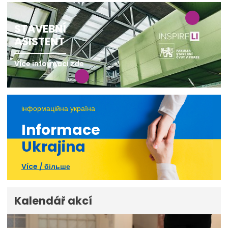
STAVEBNÍ
ASISTENT
Více informací zde
інформаційна україна
Informace
Ukrajina
Více / більше
Kalendář akcí