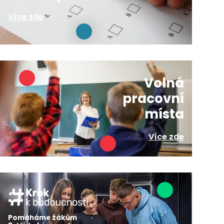
Více zde
Volná
pracovní
místa
Více zde
Pomáháme žákům