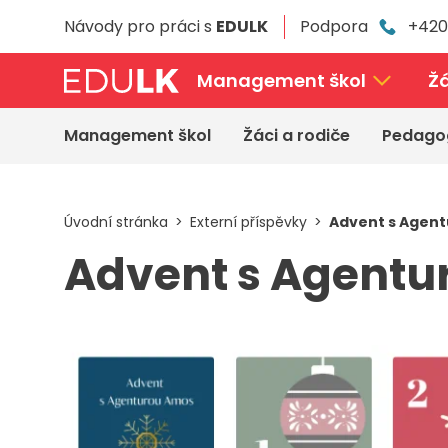
Přeskočit
Návody pro práci s
EDULK
Podpora
+420
k
hlavnímu
obsahu
Management škol
Žá
Management škol
Žáci a rodiče
Pedago
Úvodní stránka
Externí příspěvky
Advent s Agen
Advent s Agent