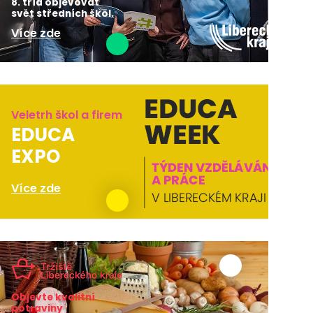
8. tříd objevovat
svět středních škol.
Více zde
Veletrh škol a firem
EDUCA
EXPO
Více zde
Objevte kvalitní
potraviny