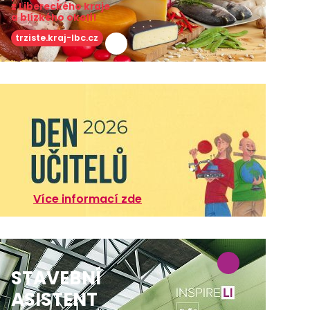
z Libereckého kraje
a blízkého okolí!
trziste.kraj-lbc.cz
Více informací zde
STAVEBNÍ
ASISTENT