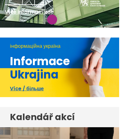
Více informací zde
інформаційна україна
Informace
Ukrajina
Více / більше
Kalendář akcí