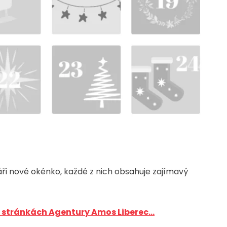
i nové okénko, každé z nich obsahuje zajímavý
 stránkách Agentury Amos Liberec...