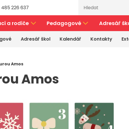
 485 226 637
ci a rodiče
Pedagogové
Adresář šk
gové
Adresář škol
Kalendář
Kontakty
Ext
turou Amos
urou Amos