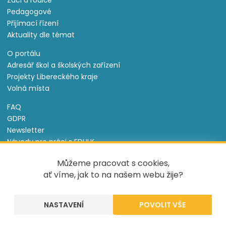
Žáci a rodiče
Pedagogové
Přijímací řízení
Aktuality dle témat
O portálu
Adresář škol a školských zařízení
Projekty Libereckého kraje
Volná místa
FAQ
GDPR
Newsletter
Návody pro práci s EDULK
Prohlášení o přístupnosti
Můžeme pracovat s cookies,
Nastavení cookies
ať víme, jak to na našem webu žije?
Informace o souborech cookie
NASTAVENÍ
Tento projekt je spolufinancován Evropským sociálním
fondem a státním rozpočtem České republiky.