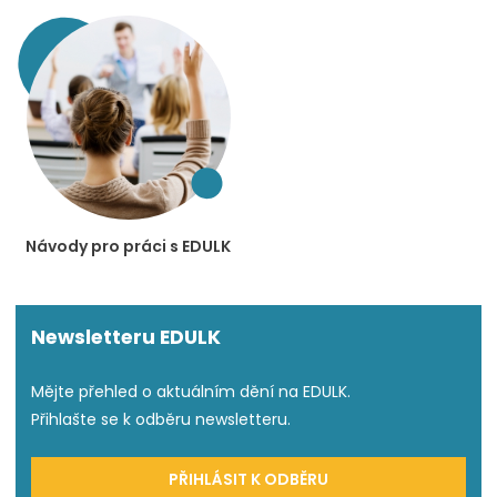
Návody pro práci s EDULK
Newsletteru EDULK
Mějte přehled o aktuálním dění na EDULK.
Přihlašte se k odběru newsletteru.
PŘIHLÁSIT K ODBĚRU