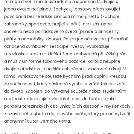
formátu tvoří kromě ústředního mouřenína 14 dvojic a
jednu dvojici neúplnou. Zachycují postavy představující
povolání a běžné lidské činnosti mimo ghetto (kuchaře,
zahradníky, sportovce, hrající si děti), ale i zástupce
snového nebo pohádkového světa (prince a princezny,
piráty a námořníky, klauny). Pouze jediná dvojice, příznačně
označená symbolem šesticípé hvězdy, vyobrazuje
terezínskou realitu – klečící žena zachycená při těžké práci
a muž v uniformě táborového dozorce. Karta z neúplné
dvojice představuje holčičku oblečenou v národním kroji. V
rámci vyhlašované soutěže bychom ji rádi doplnili kresbou
ze současnosti, karty následně vyrobili a vrátili tak hru zpět
do života. Zapojení do výtvarné soutěže nabízí studentům
možnost reflexe jejich vlastních cest do fantazie jako
paralelu terezínských dětí unikajících alespoň v myšlenkách
z uzavřeného ghetta do snového světa, který pro ně vytvořil
anonymní autor Černého Petra.