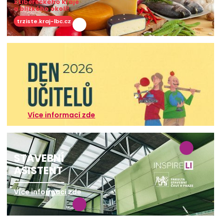
z Libereckého kraje
a blízkého okolí!
trziste.kraj-lbc.cz
Více informací zde
STAVEBNÍ
ASISTENT
Více informací zde