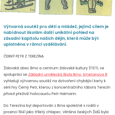
Výtvarná soutěž pro děti a mládež, jejímž cílem je
nabídnout školám další unikátní pohled na
zásadní kapitolu našich dějin, která může být
uplatněna v rámci vzdělávání.
ČERNÝ PETR Z TEREZÍNA
Židovská obec Brno a centrum židovské kultury ŠTETL ve
spolupráci se
Základní umělecká škola Brno, Smetanova 8
vyhlašují výtvarnou soutěž na dotvoření chybějící karty k
sérii hry Černý Petr, kterou z koncentračního tábora Terezín
přivezl přeživší holocaustu Petr Haimann.
Do Terezína byl deportován z Brna společně s rodiči v
prosinci 1941 jako tříletý chlapec. Většina českých Židů byla