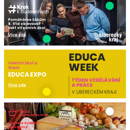
Pomáháme žákům
8. tříd objevovat
svět středních škol.
Více zde
Veletrh škol a
firem
EDUCA EXPO
Více zde
Objevte kvalitní
potraviny