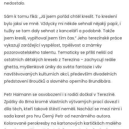
nedostalo.
Sám k tomu říká: „Já jsem pořád chtěl kreslit. To kreslení
bylo jaksi ve mně. Vždycky mi někde sehnali nějaký papír, i
tužky se tam daly sehnat z kanceláří a podobně. Takže
jsem kreslil, vyplňoval jsem tím čas.“ Jeho terezínské práce
vykazují zarážející vyspělost, trpělivost a známky
pozorovatelského talentu. Tematicky se příliš neliší od
ostatních dětských kreseb z Terezína – zachycují reálie
ghetta, myšlenkové úniky do světa fantazie i vliv
navštěvovaných kulturních akcí, především divadelních
představení Broučků a slavného operního Brundibára.
Petr Haimann se osvobození i s rodiči dočkal v Terezíně.
Zpátky do Brna kromě vlastních výtvarných prací dovezl i
díla těch, kteří takové štěstí neměli. Nachází se mezi nimi i
sada karet pro hru Černý Petr od neznámého autora.
Kolorované perokresby na kartonových kartičkách malého