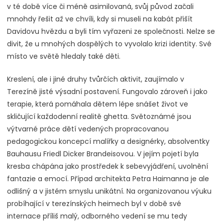
v té době více či méně asimilovaná, svůj původ začali
mnohdy řešit až ve chvíli, kdy si museli na kabát přišít
Davidovu hvězdu a byli tím vyřazeni ze společnosti. Nelze se
divit, že u mnohých dospělých to vyvolalo krizi identity. Své
místo ve světě hledaly také děti.
Kreslení, ale i jiné druhy tvůrčích aktivit, zaujímalo v
Terezíně jisté výsadní postavení. Fungovalo zároveň i jako
terapie, která pomáhala dětem lépe snášet život ve
skličující každodenní realitě ghetta. Světoznámé jsou
výtvarné práce dětí vedených propracovanou
pedagogickou koncepcí malířky a designérky, absolventky
Bauhausu Friedl Dicker Brandeisovou. V jejím pojetí byla
kresba chápána jako prostředek k sebevyjádření, uvolnění
fantazie a emocí. Případ architekta Petra Haimanna je ale
odlišný a v jistém smyslu unikátní. Na organizovanou výuku
probíhající v terezínských heimech byl v době své
internace příliš malý, odborného vedení se mu tedy