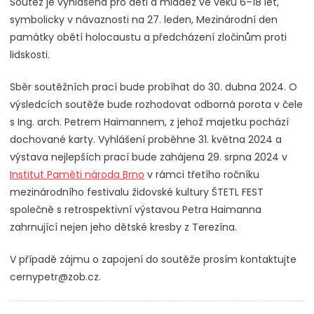
Soutěž je vyhlášena pro děti a mládež ve věku 6–18 let,
symbolicky v návaznosti na 27. leden, Mezinárodní den
památky obětí holocaustu a předcházení zločinům proti
lidskosti.
Sběr soutěžních prací bude probíhat do 30. dubna 2024. O
výsledcích soutěže bude rozhodovat odborná porota v čele
s Ing. arch. Petrem Haimannem, z jehož majetku pochází
dochované karty. Vyhlášení proběhne 31. května 2024 a
výstava nejlepších prací bude zahájena 29. srpna 2024 v
Institut Paměti národa Brno
v rámci třetího ročníku
mezinárodního festivalu židovské kultury ŠTETL FEST
společně s retrospektivní výstavou Petra Haimanna
zahrnující nejen jeho dětské kresby z Terezína.
V případě zájmu o zapojení do soutěže prosím kontaktujte
cernypetr@zob.cz.