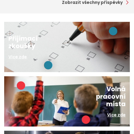
Zobrazit všechny příspěvky
Přijímací
zkoušky
Více zde
Volná
pracovní
místa
Více zde