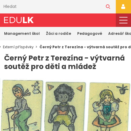
Přeskočit
k
PŘI
hlavnímu
obsahu
Management škol
Žáci a rodiče
Pedagogové
Adresář ško
Externí příspěvky
Černý Petr z Terezína - výtvarná soutěž pro d
Černý Petr z Terezína - výtvarná
soutěž pro děti a mládež