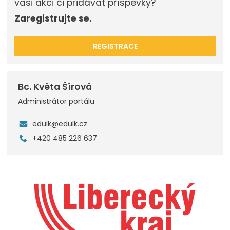
vaši akci či přidávat příspěvky?
Zaregistrujte se.
REGISTRACE
Bc. Květa Šírová
Administrátor portálu
edulk@edulk.cz
+420 485 226 637