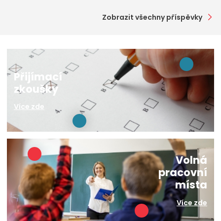
Zobrazit všechny příspěvky
Přijímací
zkoušky
Více zde
Volná
pracovní
místa
Více zde