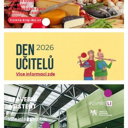
Objevte kvalitní
potraviny
z Libereckého kraje
a blízkého okolí!
trziste.kraj-lbc.cz
Více informací zde
STAVEBNÍ
ASISTENT
Více informací zde