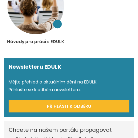
Návody pro práci s EDULK
Newsletteru EDULK
Mějte přehled o aktuálním dění na EDULK.
Přihlašte se k odběru newsletteru.
PŘIHLÁSIT K ODBĚRU
Chcete na našem portálu propagovat