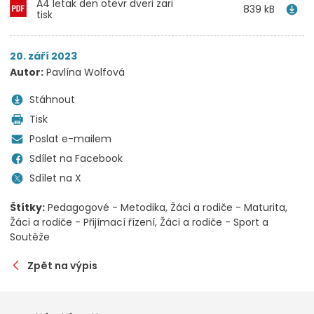
A4 letak den otevr dveri zari
839 kB
tisk
20. září 2023
Autor:
Pavlína Wolfová
Stáhnout
Tisk
Poslat e-mailem
Sdílet na Facebook
Sdílet na X
Štítky:
Pedagogové - Metodika
Žáci a rodiče - Maturita
Žáci a rodiče - Přijímací řízení
Žáci a rodiče - Sport a
Soutěže
Zpět na výpis