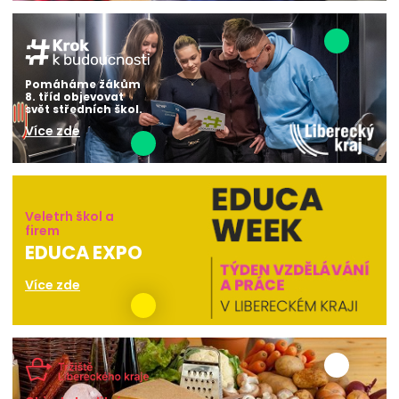
Pomáháme žákům
8. tříd objevovat
svět středních škol.
Více zde
Veletrh škol a
firem
EDUCA EXPO
Více zde