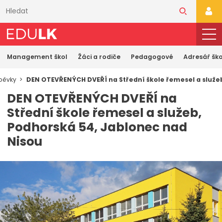
Přeskočit
k
PŘI
hlavnímu
obsahu
Management škol
Žáci a rodiče
Pedagogové
Adresář ško
spěvky
DEN OTEVŘENÝCH DVEŘÍ na Střední škole řemesel a služeb
DEN OTEVŘENÝCH DVEŘÍ na
Střední škole řemesel a služeb,
Podhorská 54, Jablonec nad
Nisou