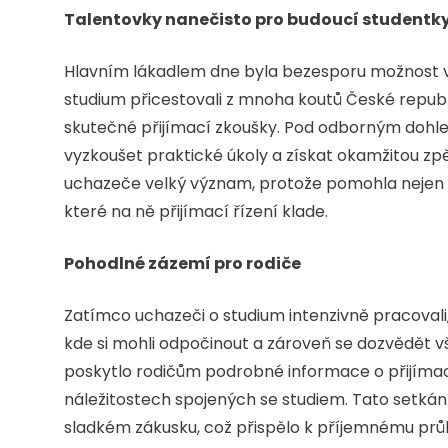
Talentovky nanečisto pro budoucí studentky
Hlavním lákadlem dne byla bezesporu možnost vy
studium přicestovali z mnoha koutů České republiky
skutečné přijímací zkoušky. Pod odborným dohle
vyzkoušet praktické úkoly a získat okamžitou 
uchazeče velký význam, protože pomohla nejen 
které na ně přijímací řízení klade.
Pohodlné zázemí pro rodiče
Zatímco uchazeči o studium intenzivně pracovali,
kde si mohli odpočinout a zároveň se dozvědět v
poskytlo rodičům podrobné informace o přijímacím
náležitostech spojených se studiem. Tato setkání
sladkém zákusku, což přispělo k příjemnému prů