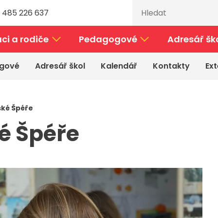
 485 226 637
ci a rodiče
Pedagogové
Adresář šk
gové
Adresář škol
Kalendář
Kontakty
Ext
ské Špéře
é Špéře