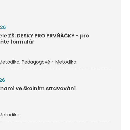
026
tele ZŠ: DESKY PRO PRVŇÁČKY - pro
lňte formulář
Metodika
Pedagogové - Metodika
26
nami ve školním stravování
Metodika