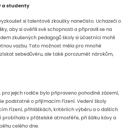
 a studenty
zkoušet si talentové zkoušky nanečisto. Uchazeči o
, aby si ověřili své schopnosti a připravili se na
dem zkušených pedagogů školy si účastníci mohli
zpětnou vazbu. Tato možnost měla pro mnohé
získat sebedůvěru, ale také porozumět nárokům,
 pro jejich rodiče bylo připraveno pohodlné zázemí,
še podstatné o přijímacím řízení. Vedení školy
 řízení, přihláškách, kritériích výběru a o dalších
 probíhala v přátelské atmosféře, při šálku kávy a
běhu celého dne.