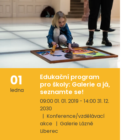
01
Edukační program
pro školy: Galerie a já,
ledna
seznamte se!
09:00 01. 01. 2019 - 14:00 31. 12.
2030
Konference/vzdělávací
akce
Galerie Lázně
Liberec