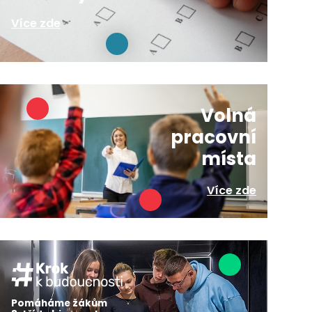
Více zde
Volná
pracovní
místa
Více zde
Pomáháme žákům