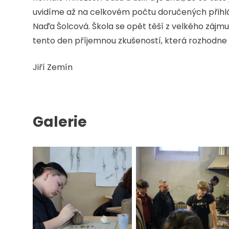
uvidíme až na celkovém počtu doručených přihlá
Naďa Šolcová. Škola se opět těší z velkého zájmu
tento den příjemnou zkušeností, která rozhodne o
Jiří Zemín
Galerie