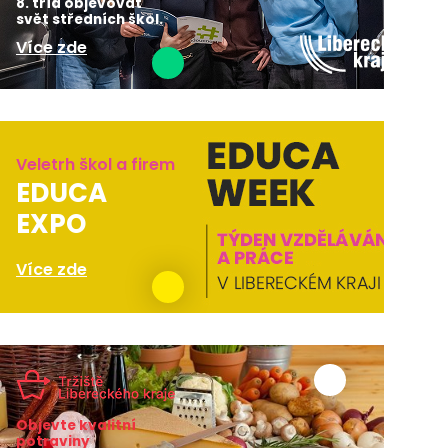
8. tříd objevovat
svět středních škol.
Více zde
Veletrh škol a firem
EDUCA
EXPO
Více zde
Objevte kvalitní
potraviny