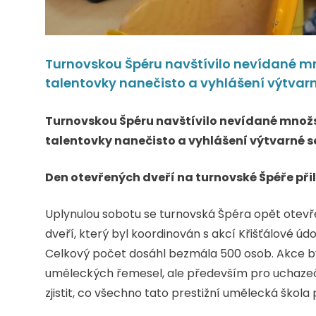
Turnovskou Špéru navštívilo nevídané mno
talentovky nanečisto a vyhlášení výtvarn
Turnovskou Špéru navštívilo nevídané množstv
talentovky nanečisto a vyhlášení výtvarné s
Den otevřených dveří na turnovské Špéře při
Uplynulou sobotu se turnovská Špéra opět otevře
dveří, který byl koordinován s akcí Křišťálové úd
Celkový počet dosáhl bezmála 500 osob. Akce by
uměleckých řemesel, ale především pro uchazeče o
zjistit, co všechno tato prestižní umělecká škola 