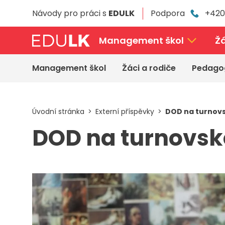
Přeskočit
Návody pro práci s
EDULK
Podpora
+420
k
hlavnímu
obsahu
Management škol
Žá
Management škol
Žáci a rodiče
Pedago
Úvodní stránka
Externí příspěvky
DOD na turnov
DOD na turnovsk