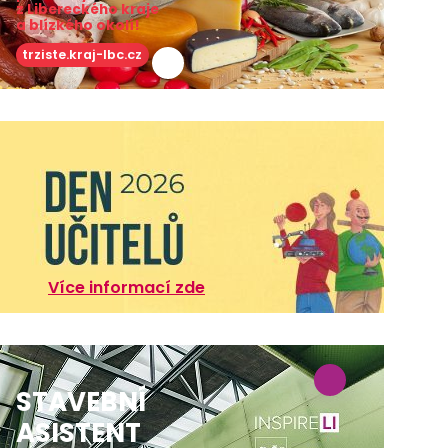
z Libereckého kraje
a blízkého okolí!
trziste.kraj-lbc.cz
Více informací zde
STAVEBNÍ
ASISTENT