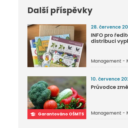
Další příspěvky
28. července 2
INFO pro ředi
distribuci vyp
Management - 
10. července 20
Průvodce změ
Management - 
Garantováno OŠMTS