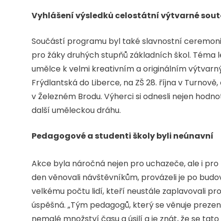
Vyhlášení výsledků celostátní výtvarné sou
Součástí programu byl také slavnostní ceremoniá
pro žáky druhých stupňů základních škol. Téma l
umělce k velmi kreativním a originálním výtvar
Frýdlantská do Liberce, na ZŠ 28. října v Turnově
v Železném Brodu. Výherci si odnesli nejen hodno
další uměleckou dráhu.
Pedagogové a studenti školy byli neúnavní
Akce byla náročná nejen pro uchazeče, ale i pro 
den věnovali návštěvníkům, provázeli je po budov
velkému počtu lidí, kteří neustále zaplavovali pr
úspěšná. „Tým pedagogů, který se věnuje prezent
nemalé množství času a úsilí a je znát, že se tat