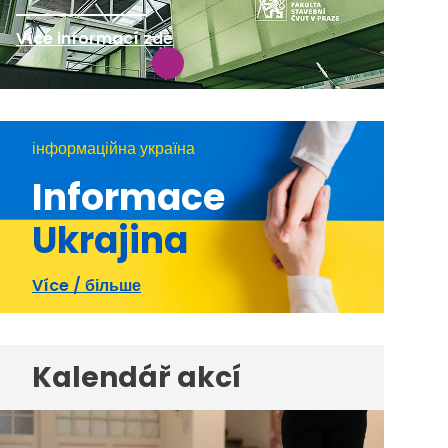
Více informací zde
інформаційна україна
Informace
Ukrajina
Více / більше
Kalendář akcí