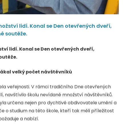
žství lidí. Konal se Den otevřených dveří,
é soutěže.
í lidí. Konal se Den otevřených dveří,
outěže.
lákal velký počet návštěvníků
la veřejnosti. V rámci tradičního Dne otevřených
olí, navštívilo školu nevídané množství návštěvníků.
la určena nejen pro dychtivé obdivovatele umění a
 studium na této škole, kteří tak měli příležitost
požaduje a nabízí.