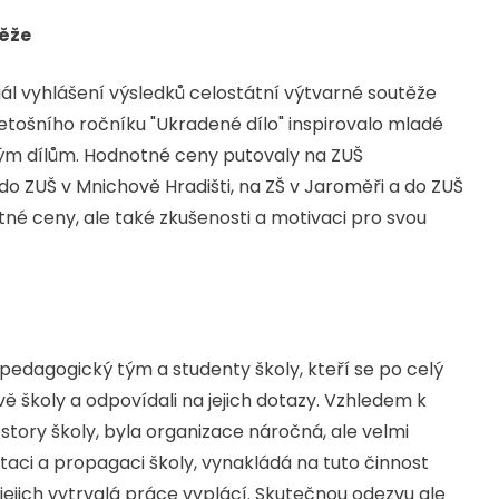
těže
l vyhlášení výsledků celostátní výtvarné soutěže
etošního ročníku "Ukradené dílo" inspirovalo mladé
ným dílům. Hodnotné ceny putovaly na ZUŠ
, do ZUŠ v Mnichově Hradišti, na ZŠ v Jaroměři a do ZUŠ
tné ceny, ale také zkušenosti a motivaci pro svou
pedagogický tým a studenty školy, kteří se po celý
ě školy a odpovídali na jejich dotazy. Vzhledem k
ostory školy, byla organizace náročná, ale velmi
aci a propagaci školy, vynakládá na tuto činnost
o jejich vytrvalá práce vyplácí. Skutečnou odezvu ale