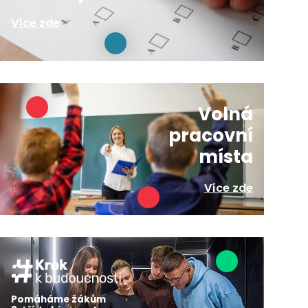
Více zde
Volná
pracovní
místa
Více zde
Pomáháme žákům