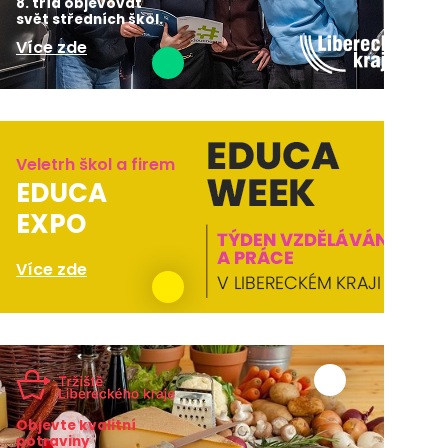
8. tříd objevovat
svět středních škol.
Více zde
Veletrh škol a firem
EDUCA
EXPO
Více zde
Objevte kvalitní
potraviny