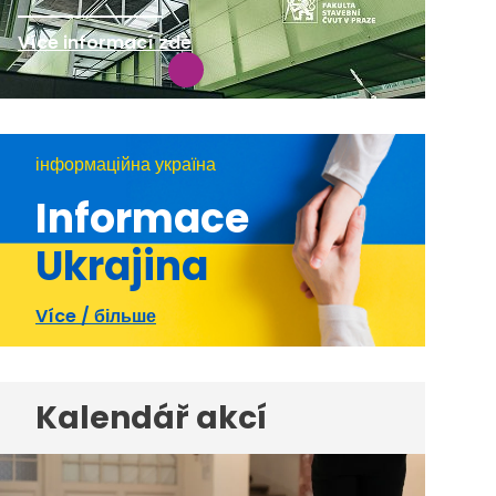
Více informací zde
інформаційна україна
Informace
Ukrajina
Více / більше
Kalendář akcí