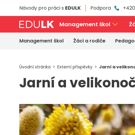
Přeskočit
Návody pro práci s
EDULK
Podpora
+420
k
hlavnímu
obsahu
Management škol
Žá
Management škol
Žáci a rodiče
Pedago
Úvodní stránka
Externí příspěvky
Jarní a velikon
Jarní a velikonoč