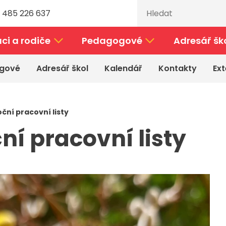
 485 226 637
ci a rodiče
Pedagogové
Adresář šk
gové
Adresář škol
Kalendář
Kontakty
Ext
oční pracovní listy
ní pracovní listy