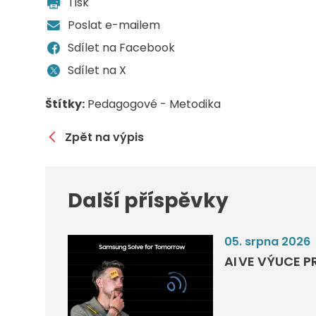
Tisk
Poslat e-mailem
Sdílet na Facebook
Sdílet na X
Štítky:
Pedagogové - Metodika
Zpět na výpis
Další příspěvky
05. srpna 2026
AI VE VÝUCE P