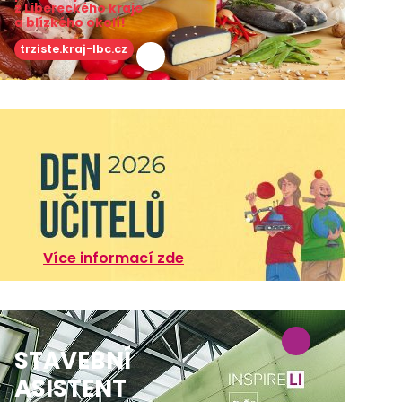
z Libereckého kraje
a blízkého okolí!
trziste.kraj-lbc.cz
Více informací zde
STAVEBNÍ
ASISTENT