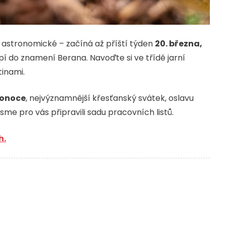
– astronomické – začíná až příští týden
20. března,
pí do znamení Berana. Navoďte si ve třídě jarní
tinami.
konoce
, nejvýznamnější křesťanský svátek, oslavu
 jsme pro vás připravili sadu pracovních listů.
h.