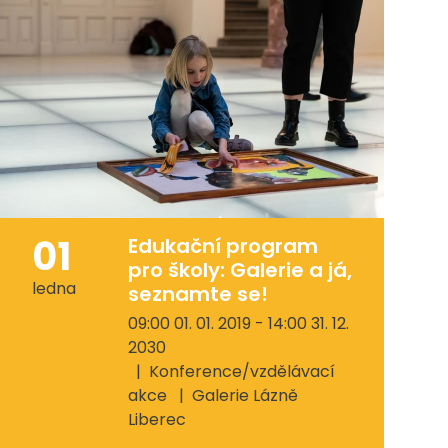
01
Edukační program
pro školy: Galerie a já,
ledna
seznamte se!
09:00 01. 01. 2019 - 14:00 31. 12.
2030
Konference/vzdělávací
akce
Galerie Lázně
Liberec