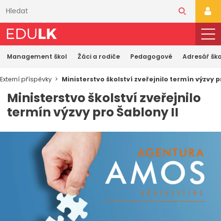
Přeskočit
k
PŘI
hlavnímu
obsahu
Management škol
Žáci a rodiče
Pedagogové
Adresář ško
Externí příspěvky
Ministerstvo školství zveřejnilo termín výzvy p
Ministerstvo školství zveřejnilo
termín výzvy pro Šablony II