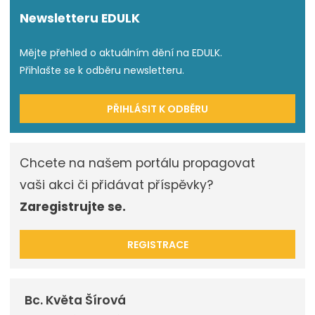
Newsletteru EDULK
Mějte přehled o aktuálním dění na EDULK.
Přihlašte se k odběru newsletteru.
PŘIHLÁSIT K ODBĚRU
Chcete na našem portálu propagovat
vaši akci či přidávat příspěvky?
Zaregistrujte se.
REGISTRACE
Bc. Květa Šírová