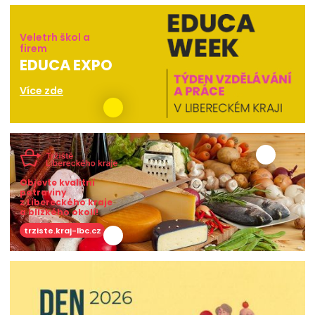
Veletrh škol a
firem
EDUCA EXPO
Více zde
Objevte kvalitní
potraviny
z Libereckého kraje
a blízkého okolí!
trziste.kraj-lbc.cz