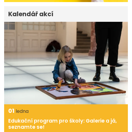
Kalendář akcí
01
ledna
Edukační program pro školy: Galerie a já,
seznamte se!