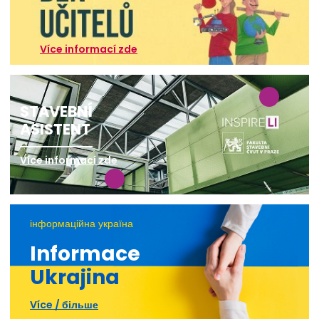
Více informací zde
STAVEBNÍ
ASISTENT
Více informací zde
інформаційна україна
Informace
Ukrajina
Více / більше