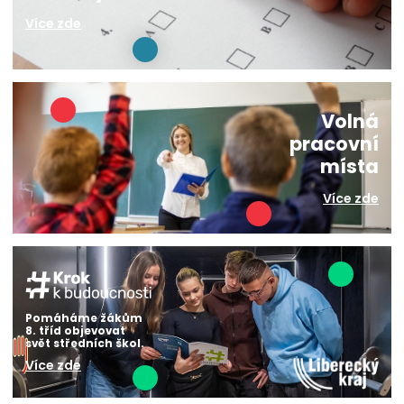
Více zde
Volná
pracovní
místa
Více zde
Pomáháme žákům
8. tříd objevovat
svět středních škol.
Více zde