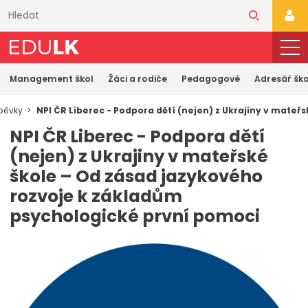
Přeskočit
k
PŘI
hlavnímu
obsahu
Management škol
Žáci a rodiče
Pedagogové
Adresář ško
spěvky
NPI ČR Liberec - Podpora dětí (nejen) z Ukrajiny v mate
NPI ČR Liberec - Podpora dětí
(nejen) z Ukrajiny v mateřské
škole – Od zásad jazykového
rozvoje k základům
psychologické první pomoci