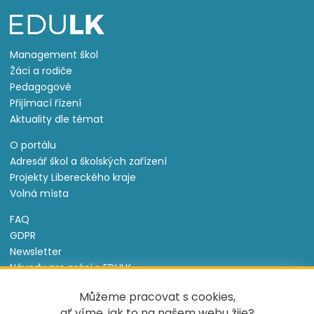
Management škol
Žáci a rodiče
Pedagogové
Přijímací řízení
Aktuality dle témat
O portálu
Adresář škol a školských zařízení
Projekty Libereckého kraje
Volná místa
FAQ
GDPR
Newsletter
Návody pro práci s EDULK
Prohlášení o přístupnosti
Můžeme pracovat s cookies,
Nastavení cookies
ať víme, jak to na našem webu žije?