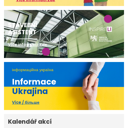
STAVEBNÍ
ASISTENT
Více informací zde
інформаційна україна
Informace
Ukrajina
Více / більше
Kalendář akcí