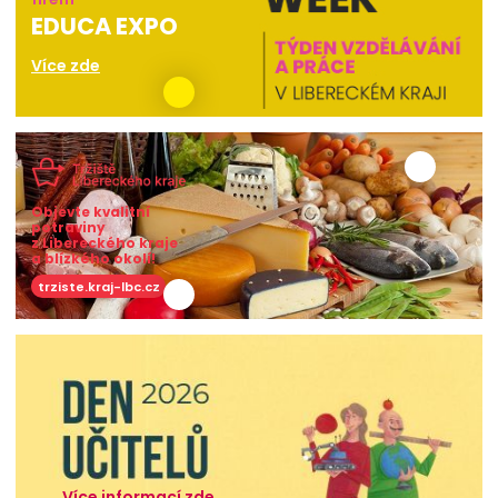
EDUCA EXPO
Více zde
Objevte kvalitní
potraviny
z Libereckého kraje
a blízkého okolí!
trziste.kraj-lbc.cz
Více informací zde