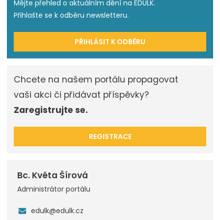
Mějte přehled o aktuálním dění na EDULK.
Přihlašte se k odběru newsletteru.
PŘIHLÁSIT K ODBĚRU
Chcete na našem portálu propagovat
vaši akci či přidávat příspěvky?
Zaregistrujte se.
REGISTRACE
Bc. Květa Šírová
Administrátor portálu
edulk@edulk.cz