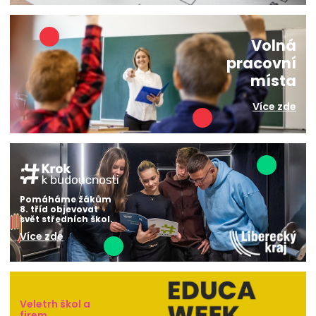
Volná
pracovní
místa
Více zde
Pomáháme žákům
8. tříd objevovat
svět středních škol.
Více zde
Veletrh škol a
firem