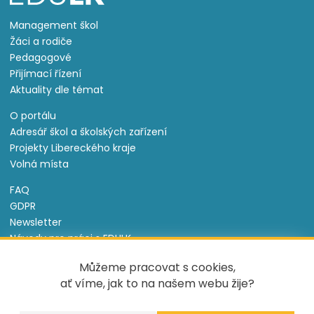
Management škol
Žáci a rodiče
Pedagogové
Přijímací řízení
Aktuality dle témat
O portálu
Adresář škol a školských zařízení
Projekty Libereckého kraje
Volná místa
FAQ
GDPR
Newsletter
Návody pro práci s EDULK
Prohlášení o přístupnosti
Můžeme pracovat s cookies,
Nastavení cookies
ať víme, jak to na našem webu žije?
Informace o souborech cookie