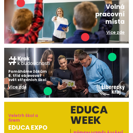
Volná
pracovní
místa
Více zde
Pomáháme žákům
8. tříd objevovat
svět středních škol.
Více zde
Veletrh škol a
firem
EDUCA EXPO