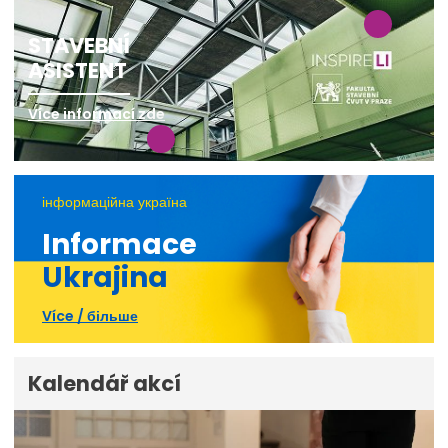
STAVEBNÍ
ASISTENT
Více informací zde
інформаційна україна
Informace
Ukrajina
Více / більше
Kalendář akcí