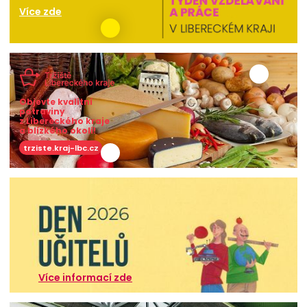
Více zde
Objevte kvalitní
potraviny
z Libereckého kraje
a blízkého okolí!
trziste.kraj-lbc.cz
Více informací zde