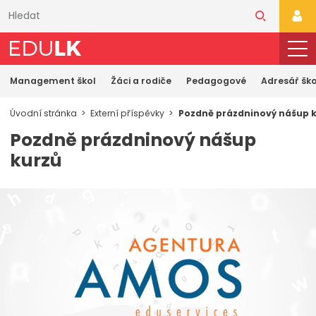
Přeskočit
k
PŘI
hlavnímu
obsahu
Management škol
Žáci a rodiče
Pedagogové
Adresář ško
Úvodní stránka
Externí příspěvky
Pozdně prázdninový nášup 
Pozdně prázdninový nášup
kurzů