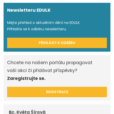
Newsletteru EDULK
Mějte přehled o aktuálním dění na EDULK.
Přihlašte se k odběru newsletteru.
PŘIHLÁSIT K ODBĚRU
Chcete na našem portálu propagovat
vaši akci či přidávat příspěvky?
Zaregistrujte se.
REGISTRACE
Bc. Květa Šírová