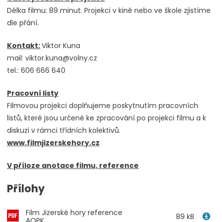
Délka filmu: 89 minut. Projekci v kině nebo ve škole zjistíme
dle přání.
Kontakt:
Viktor Kuna
mail: viktor.kuna@volny.cz
tel.: 606 666 640
Pracovní listy
Filmovou projekci doplňujeme poskytnutím pracovních
listů, které jsou určené ke zpracování po projekci filmu a k
diskuzi v rámci třídních kolektivů.
www.filmjizerskehory.cz
V příloze anotace filmu, reference
Přílohy
Film Jizerské hory reference
89 kB
AOPK