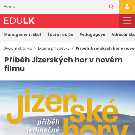
Přeskočit
k
PŘI
hlavnímu
obsahu
Management škol
Žáci a rodiče
Pedagogové
Adresář ško
Úvodní stránka
Externí příspěvky
Příběh Jizerských hor v nov
Příběh Jizerských hor v novém
filmu