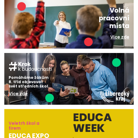
Volná
pracovní
místa
Více zde
Pomáháme žákům
8. tříd objevovat
svět středních škol.
Více zde
Veletrh škol a
firem
EDUCA EXPO