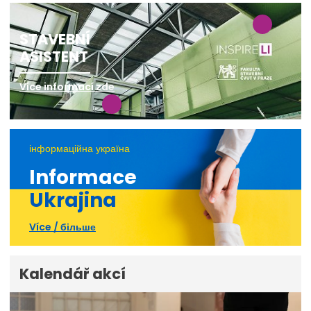
STAVEBNÍ
ASISTENT
Více informací zde
інформаційна україна
Informace
Ukrajina
Více / більше
Kalendář akcí