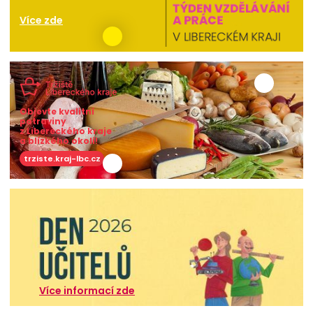
Více zde
Objevte kvalitní
potraviny
z Libereckého kraje
a blízkého okolí!
trziste.kraj-lbc.cz
Více informací zde