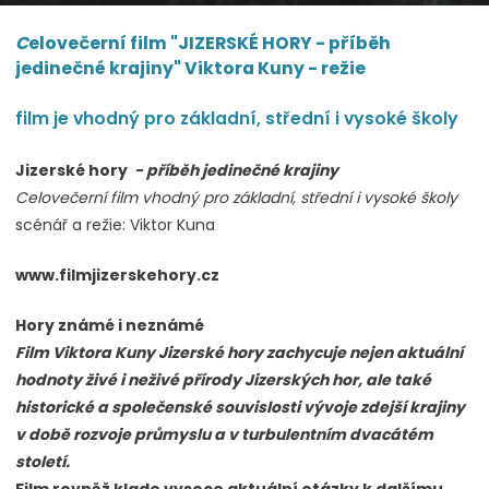
C
elovečerní film "JIZERSKÉ HORY - příběh
jedinečné krajiny" Viktora Kuny - režie
film je vhodný pro základní, střední i vysoké školy
Jizerské hory
- příběh jedinečné krajiny
Celovečerní film vhodný pro základní, střední i vysoké školy
scénář a režie: Viktor Kuna
www.filmjizerskehory.cz
Hory známé i neznámé
Film Viktora Kuny Jizerské hory zachycuje nejen aktuální
hodnoty živé i neživé přírody Jizerských hor, ale také
historické a společenské souvislosti vývoje zdejší krajiny
v době rozvoje průmyslu a v turbulentním dvacátém
století.
Film rovněž klade vysoce aktuální otázky k dalšímu