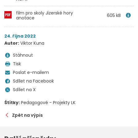
film pro skoly Jizerské hory
605 kB
anotace
24. října 2022
Autor:
Viktor Kuna
Stáhnout
Tisk
Poslat e-mailem
Sdílet na Facebook
Sdílet na X
Štítky:
Pedagogové - Projekty LK
Zpět na výpis