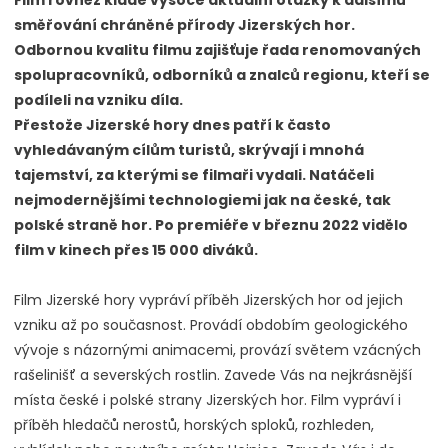
směřování chráněné přírody Jizerských hor.
Odbornou kvalitu filmu zajišťuje řada renomovaných
spolupracovníků, odborníků a znalců regionu, kteří se
podíleli na vzniku díla.
Přestože Jizerské hory dnes patří k často
vyhledávaným cílům turistů, skrývají i mnohá
tajemství, za kterými se filmaři vydali. Natáčeli
nejmodernějšími technologiemi jak na české, tak
polské straně hor. Po premiéře v březnu 2022 vidělo
film v kinech přes 15 000 diváků.
Film Jizerské hory vypráví příběh Jizerských hor od jejich
vzniku až po současnost. Provádí obdobím geologického
vývoje s názornými animacemi, provází světem vzácných
rašelinišť a severských rostlin. Zavede Vás na nejkrásnější
místa české i polské strany Jizerských hor. Film vypráví i
příběh hledačů nerostů, horských sploků, rozhleden,