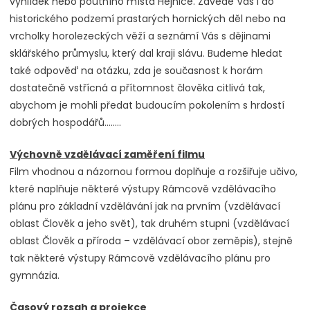
vyhlídek nebo poutního místa Hejnice. Zavede Vás i do
historického podzemí prastarých hornických děl nebo na
vrcholky horolezeckých věží a seznámí Vás s dějinami
sklářského průmyslu, který dal kraji slávu. Budeme hledat
také odpověď na otázku, zda je současnost k horám
dostatečně vstřícná a přítomnost člověka citlivá tak,
abychom je mohli předat budoucím pokolením s hrdostí
dobrých hospodářů……..
Výchovně vzdělávací zaměření filmu
Film vhodnou a názornou formou doplňuje a rozšiřuje učivo,
které naplňuje některé výstupy Rámcově vzdělávacího
plánu pro základní vzdělávání jak na prvním (vzdělávací
oblast Člověk a jeho svět), tak druhém stupni (vzdělávací
oblast Člověk a příroda – vzdělávací obor zeměpis), stejně
tak některé výstupy Rámcově vzdělávacího plánu pro
gymnázia.
Časový rozsah a projekce