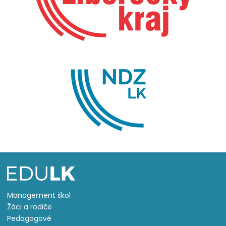
Management škol
Žáci a rodiče
Pedagogové