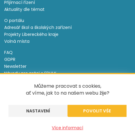
Přijímací řízení
Aktuality dle témat
O portálu
Adresář škol a školských zařízení
Projekty Libereckého kraje
Volná místa
FAQ
GDPR
Newsletter
Návody pro práci s EDULK
Prohlášení o přístupnosti
Můžeme pracovat s cookies,
Nastavení cookies
ať víme, jak to na našem webu žije?
Informace o souborech cookie
NASTAVENÍ
Tento projekt je spolufinancován Evropským sociálním
fondem a státním rozpočtem České republiky.
Více informací
Created by
UVM