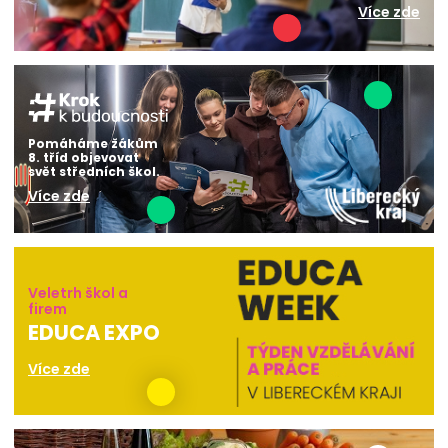
Více zde
Pomáháme žákům
8. tříd objevovat
svět středních škol.
Více zde
Veletrh škol a
firem
EDUCA EXPO
Více zde