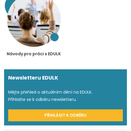
Návody pro práci s EDULK
Newsletteru EDULK
Mějte přehled o aktuálním dění na EDULK.
Přihlašte se k odběru newsletteru.
PŘIHLÁSIT K ODBĚRU