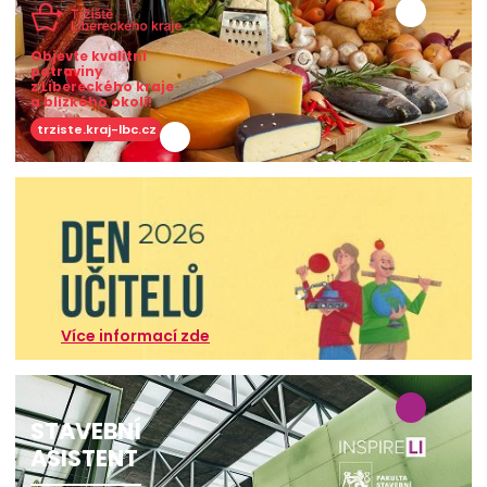
Objevte kvalitní
potraviny
z Libereckého kraje
a blízkého okolí!
trziste.kraj-lbc.cz
Více informací zde
STAVEBNÍ
ASISTENT