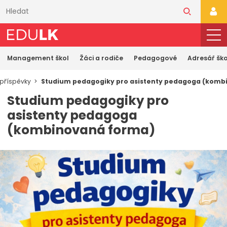
Přeskočit
k
PŘI
hlavnímu
obsahu
Management škol
Žáci a rodiče
Pedagogové
Adresář ško
 příspěvky
Studium pedagogiky pro asistenty pedagoga (komb
Studium pedagogiky pro
asistenty pedagoga
(kombinovaná forma)