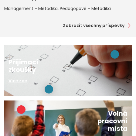
Management - Metodika
Pedagogové - Metodika
Zobrazit všechny příspěvky
Přijímací
zkoušky
Více zde
Volná
pracovní
místa