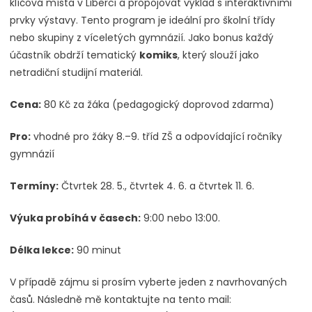
klíčová místa v Liberci a propojovat výklad s interaktivními
prvky výstavy. Tento program je ideální pro školní třídy
nebo skupiny z víceletých gymnázií. Jako bonus každý
účastník obdrží tematický
komiks
, který slouží jako
netradiční studijní materiál.
Cena:
80 Kč za žáka (pedagogický doprovod zdarma)
Pro:
vhodné pro žáky 8.–9. tříd ZŠ a odpovídající ročníky
gymnázií
Termíny:
Čtvrtek 28. 5., čtvrtek 4. 6. a čtvrtek 11. 6.
Výuka probíhá v časech:
9:00 nebo 13:00.
Délka lekce:
90 minut
V případě zájmu si prosím vyberte jeden z navrhovaných
časů. Následně mě kontaktujte na tento mail: