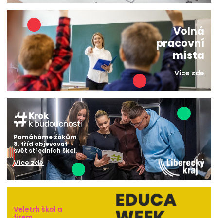
Volná
pracovní
místa
Více zde
Pomáháme žákům
8. tříd objevovat
svět středních škol.
Více zde
Veletrh škol a
firem