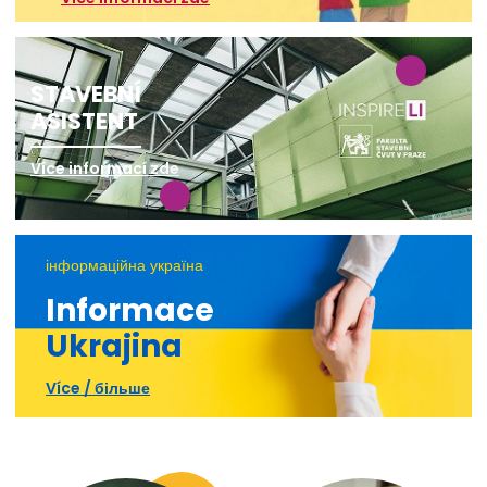
STAVEBNÍ
ASISTENT
Více informací zde
інформаційна україна
Informace
Ukrajina
Více / більше