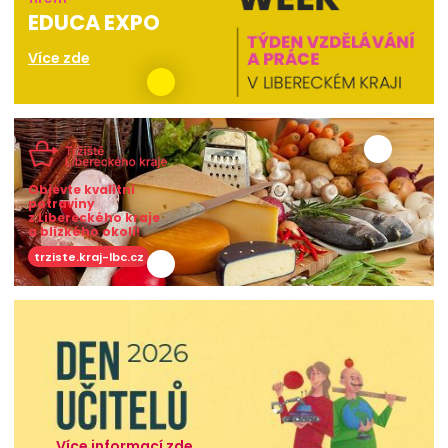
EDUCA EXPO
Více zde
Objevte kvalitní
potraviny
z Libereckého kraje
a blízkého okolí!
trziste.kraj-lbc.cz
Více informací zde