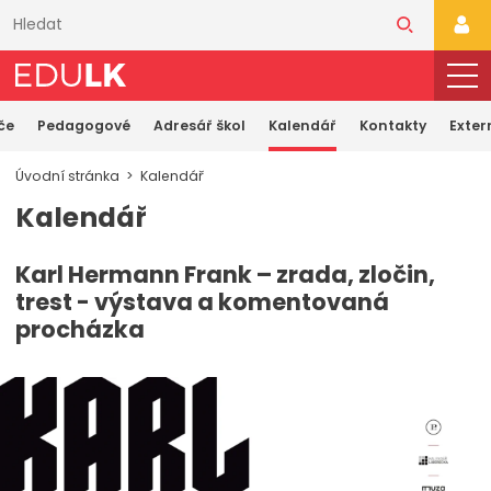
Přeskočit
k
PŘI
hlavnímu
obsahu
če
Pedagogové
Adresář škol
Kalendář
Kontakty
Exter
Úvodní stránka
Kalendář
Kalendář
Karl Hermann Frank – zrada, zločin,
trest - výstava a komentovaná
procházka