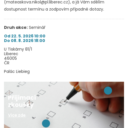
(mateaskova.nikol@pl.liberec.cz), a já Vám sdělím
dostupnost termínu a zodpovím případné dotazy.
Druh akce:
Seminář
Od 22. 5. 2026 10:00
Do 08. 8. 2026 18:00
U Tiskárny 81/1
Liberec
46005
ČR
Palác Liebieg
Přijímací
zkoušky
Více zde