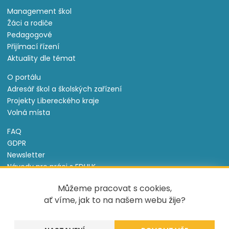
Management škol
Žáci a rodiče
Pedagogové
Přijímací řízení
Aktuality dle témat
O portálu
Adresář škol a školských zařízení
Projekty Libereckého kraje
Volná místa
FAQ
GDPR
Newsletter
Návody pro práci s EDULK
Prohlášení o přístupnosti
Můžeme pracovat s cookies,
Nastavení cookies
ať víme, jak to na našem webu žije?
Informace o souborech cookie