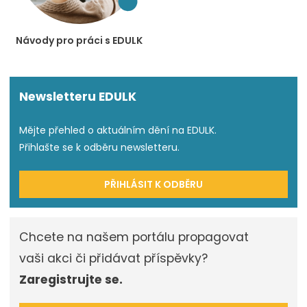
Návody pro práci s EDULK
Newsletteru EDULK
Mějte přehled o aktuálním dění na EDULK.
Přihlašte se k odběru newsletteru.
PŘIHLÁSIT K ODBĚRU
Chcete na našem portálu propagovat
vaši akci či přidávat příspěvky?
Zaregistrujte se.