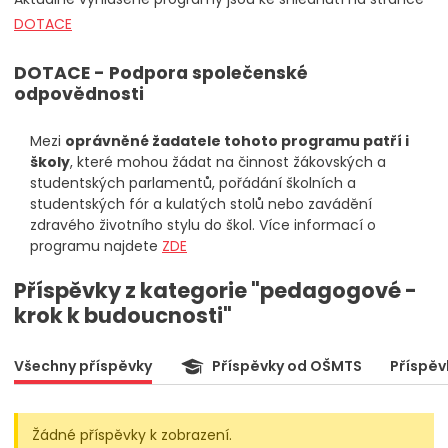
DOTACE
DOTACE - Podpora společenské
odpovědnosti
Mezi
oprávněné žadatele tohoto programu patří i
školy
, které mohou žádat na činnost žákovských a
studentských parlamentů, pořádání školních a
studentských fór a kulatých stolů nebo zavádění
zdravého životního stylu do škol. Více informací o
programu najdete
ZDE
Příspěvky z kategorie "pedagogové -
krok k budoucnosti"
Všechny příspěvky
Příspěvky od OŠMTS
Příspěv
Žádné příspěvky k zobrazení.