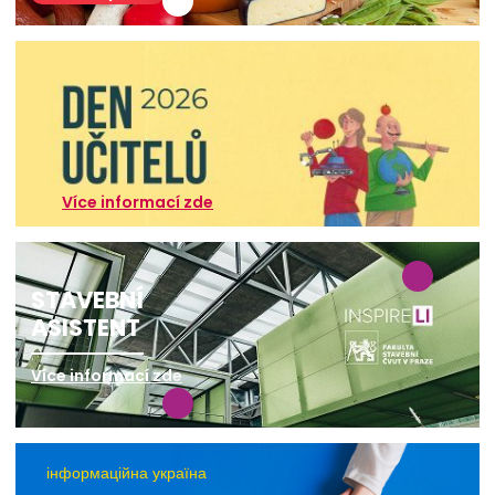
Více informací zde
STAVEBNÍ
ASISTENT
Více informací zde
інформаційна україна