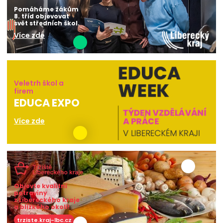
Pomáháme žákům
8. tříd objevovat
svět středních škol.
Více zde
Veletrh škol a
firem
EDUCA EXPO
Více zde
Objevte kvalitní
potraviny
z Libereckého kraje
a blízkého okolí!
trziste.kraj-lbc.cz