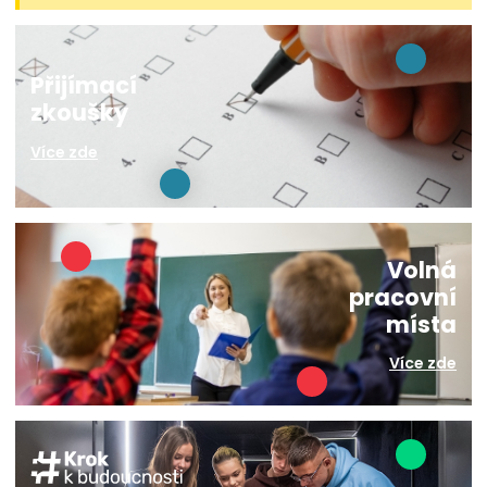
Přijímací
zkoušky
Více zde
Volná
pracovní
místa
Více zde