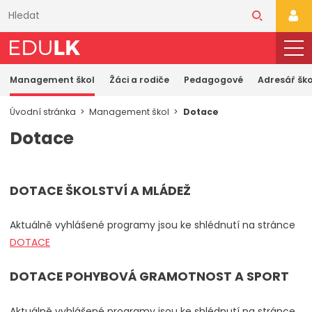
Přeskočit
k
PŘI
hlavnímu
obsahu
Management škol
Žáci a rodiče
Pedagogové
Adresář ško
Úvodní stránka
Management škol
Dotace
Dotace
DOTACE ŠKOLSTVÍ A MLÁDEŽ
Aktuálně vyhlášené programy jsou ke shlédnutí na stránce
DOTACE
DOTACE POHYBOVÁ GRAMOTNOST A SPORT
Aktuálně vyhlášené programy jsou ke shlédnutí na stránce