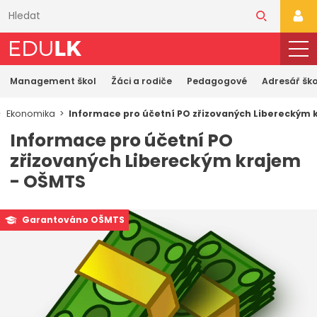
Přeskočit
k
PŘI
hlavnímu
obsahu
Management škol
Žáci a rodiče
Pedagogové
Adresář ško
Ekonomika
Informace pro účetní PO zřizovaných Libereckým
Informace pro účetní PO
zřizovaných Libereckým krajem
- OŠMTS
Garantováno OŠMTS