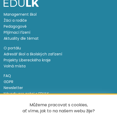
Management škol
Žáci a rodiče
Pedagogové
Přijímací řízení
Aktuality dle témat
O portálu
Adresář škol a školských zařízení
Projekty Libereckého kraje
Volná místa
FAQ
GDPR
Newsletter
Návody pro práci s EDULK
Prohlášení o přístupnosti
Můžeme pracovat s cookies,
Nastavení cookies
ať víme, jak to na našem webu žije?
Informace o souborech cookie