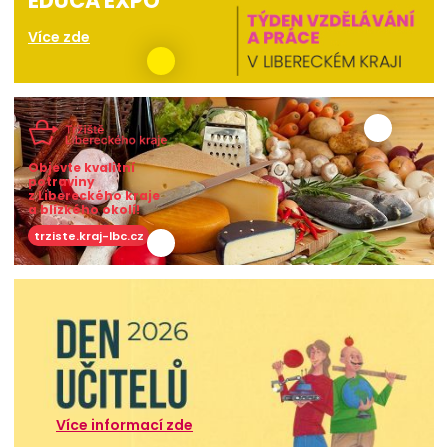
EDUCA EXPO
Více zde
Objevte kvalitní
potraviny
z Libereckého kraje
a blízkého okolí!
trziste.kraj-lbc.cz
Více informací zde