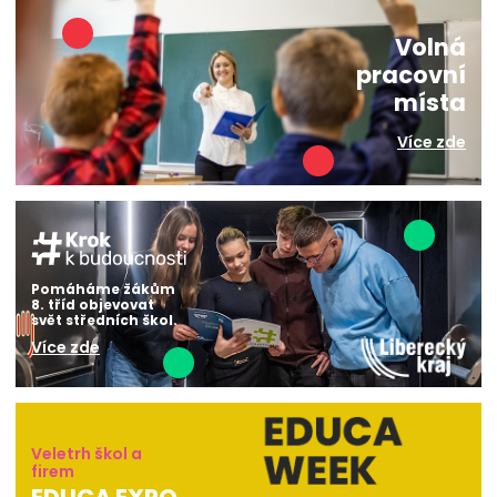
Volná
pracovní
místa
Více zde
Pomáháme žákům
8. tříd objevovat
svět středních škol.
Více zde
Veletrh škol a
firem