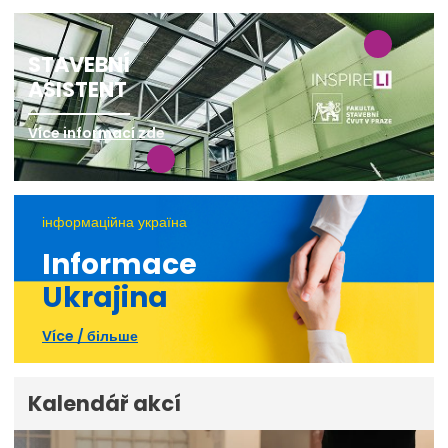
STAVEBNÍ
ASISTENT
Více informací zde
інформаційна україна
Informace
Ukrajina
Více / більше
Kalendář akcí