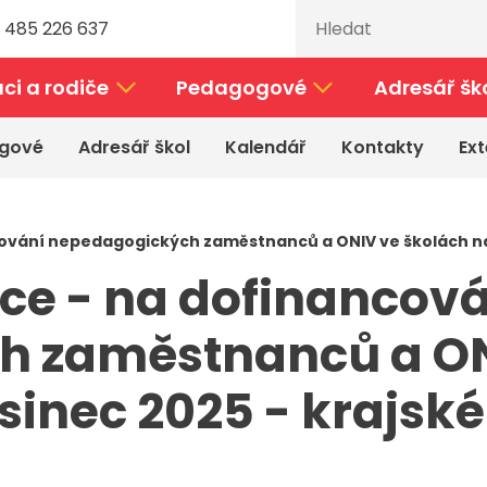
 485 226 637
ci a rodiče
Pedagogové
Adresář šk
gové
Adresář škol
Kalendář
Kontakty
Ext
vání nepedagogických zaměstnanců a ONIV ve školách na o
e - na dofinancová
 zaměstnanců a ON
sinec 2025 - krajské