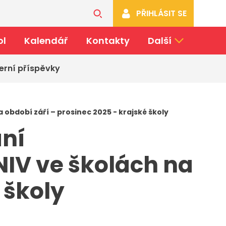
PŘIHLÁSIT SE
ol
Kalendář
Kontakty
Další
erní příspěvky
bdobí září – prosinec 2025 - krajské školy
ní
IV ve školách na
 školy