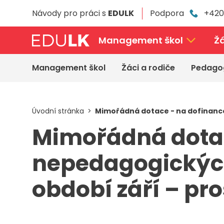
Přeskočit
Návody pro práci s
EDULK
Podpora
+420
k
hlavnímu
obsahu
Management škol
Žá
Management škol
Žáci a rodiče
Pedago
Úvodní stránka
Mimořádná dotace - na dofinanco
Mimořádná dotac
nepedagogických
období září – pro