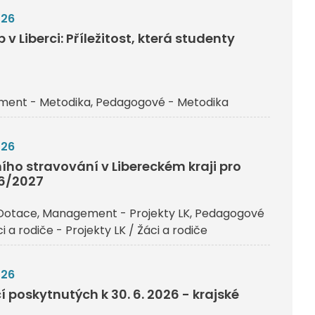
026
v Liberci: Příležitost, která studenty
ent - Metodika
Pedagogové - Metodika
026
ího stravování v Libereckém kraji pro
26/2027
Dotace
Management - Projekty LK
Pedagogové
i a rodiče - Projekty LK / Žáci a rodiče
026
 poskytnutých k 30. 6. 2026 - krajské