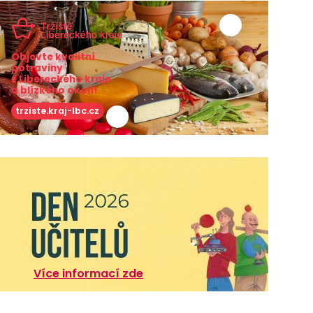
Objevte kvalitní
potraviny
z Libereckého kraje
a blízkého okolí!
trziste.kraj-lbc.cz
Více informací zde