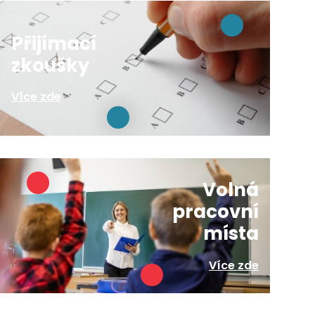
Přijímací
zkoušky
Více zde
Volná
pracovní
místa
Více zde