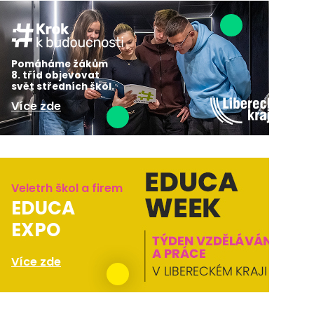
Pomáháme žákům
8. tříd objevovat
svět středních škol.
Více zde
Veletrh škol a firem
EDUCA
EXPO
Více zde