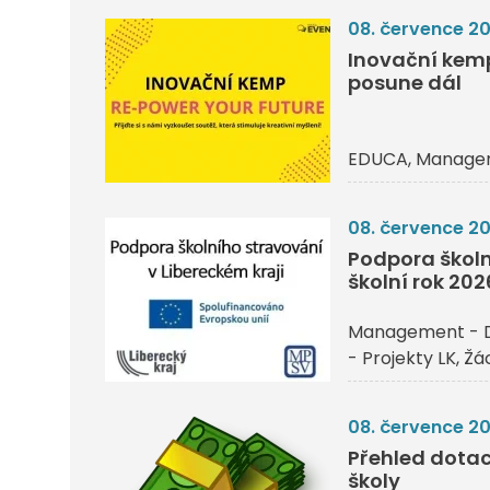
08. července 2
Inovační kemp 
posune dál
EDUCA
Managem
08. července 2
Podpora školn
školní rok 20
Management - 
- Projekty LK
Žác
08. července 2
Přehled dotací
školy