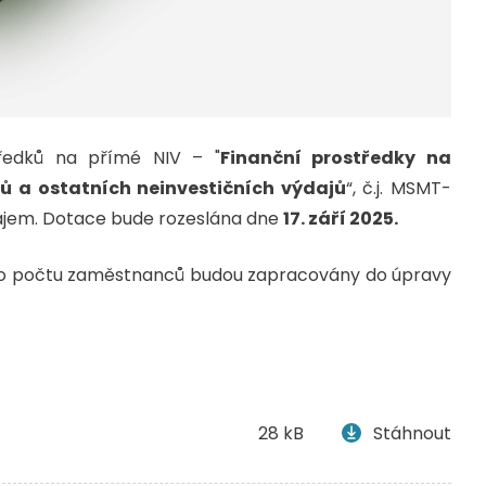
tředků na přímé NIV – "
Finanční prostředky na
 a ostatních neinvestičních výdajů
“, č.j. MSMT-
rajem. Dotace bude rozeslána dne
17. září 2025.
jů o počtu zaměstnanců budou zapracovány do úpravy
28 kB
Stáhnout