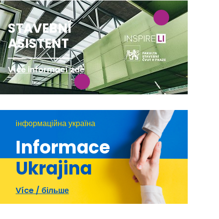
STAVEBNÍ
ASISTENT
Více informací zde
інформаційна україна
Informace
Ukrajina
Více / більше