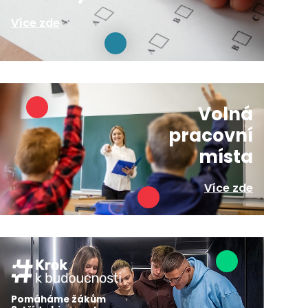
Více zde
Volná
pracovní
místa
Více zde
Pomáháme žákům