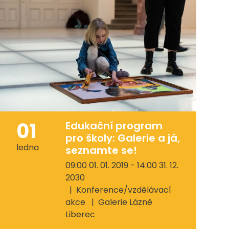
01
Edukační program
pro školy: Galerie a já,
ledna
seznamte se!
09:00 01. 01. 2019 - 14:00 31. 12.
2030
Konference/vzdělávací
akce
Galerie Lázně
Liberec