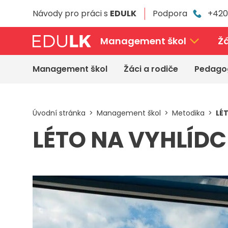
Přeskočit
Návody pro práci s
EDULK
Podpora
+420
k
hlavnímu
obsahu
Management škol
Žá
Management škol
Žáci a rodiče
Pedago
Úvodní stránka
Management škol
Metodika
LÉ
LÉTO NA VYHLÍDC