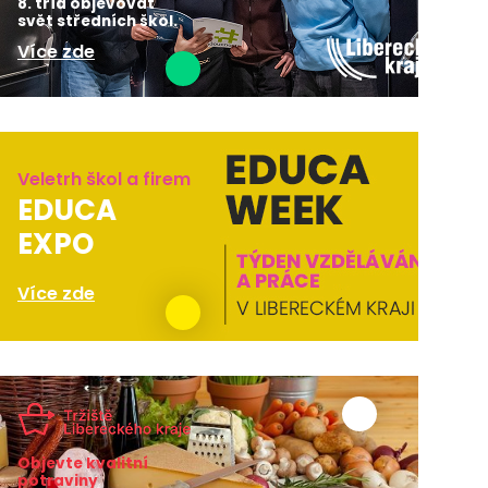
8. tříd objevovat
svět středních škol.
Více zde
Veletrh škol a firem
EDUCA
EXPO
Více zde
Objevte kvalitní
potraviny