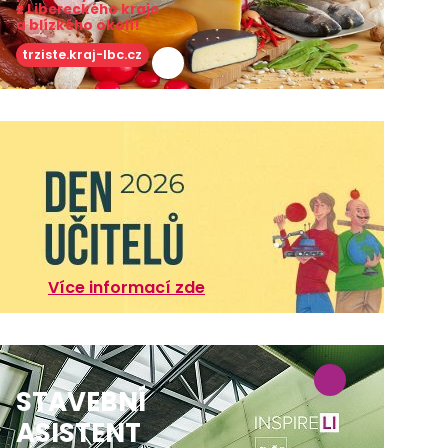
z Libereckého kraje
a blízkého okolí!
trziste.kraj-lbc.cz
Více informací zde
STAVEBNÍ
ASISTENT