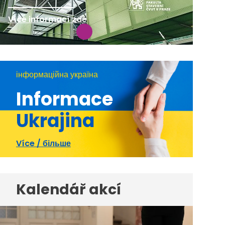
Více informací zde
інформаційна україна
Informace
Ukrajina
Více / більше
Kalendář akcí