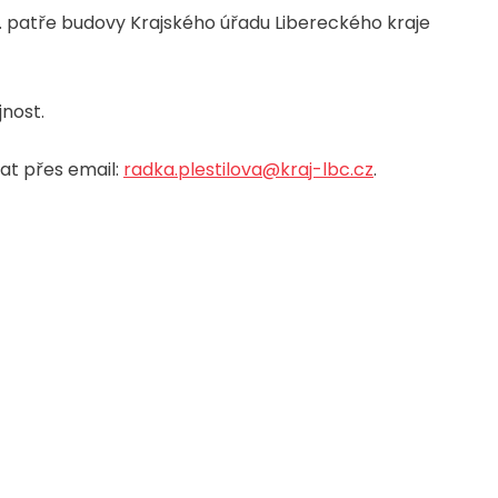
17. patře budovy Krajského úřadu Libereckého kraje
jnost.
at přes email:
radka.plestilova@kraj-lbc.cz
.