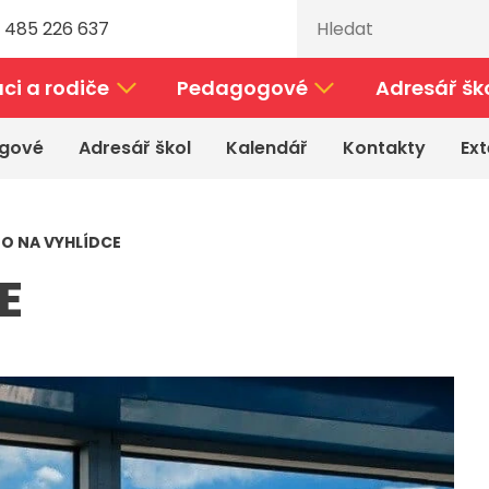
 485 226 637
ci a rodiče
Pedagogové
Adresář šk
gové
Adresář škol
Kalendář
Kontakty
Ext
TO NA VYHLÍDCE
E