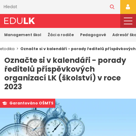
Přeskočit
k
PŘI
hlavnímu
obsahu
Management škol
Žáci a rodiče
Pedagogové
Adresář ško
etodika
Označte si v kalendáři - porady ředitelů příspěvkových 
Označte si v kalendáři - porady
ředitelů příspěvkových
organizací LK (školství) v roce
2023
Garantováno OŠMTS