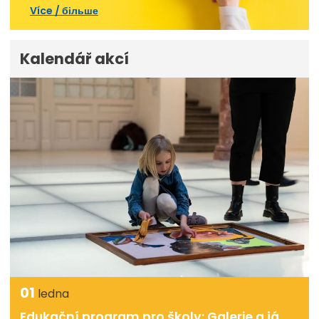
Více / більше
Kalendář akcí
01
ledna
Edukační program pro školy: Galerie a já,