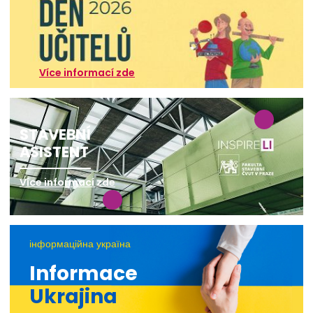
Více informací zde
STAVEBNÍ
ASISTENT
Více informací zde
інформаційна україна
Informace
Ukrajina