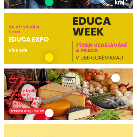
Veletrh škol a
firem
EDUCA EXPO
Více zde
Objevte kvalitní
potraviny
z Libereckého kraje
a blízkého okolí!
trziste.kraj-lbc.cz