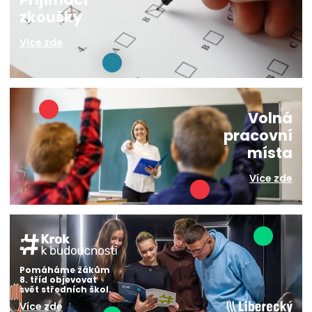
zkoušky
Více zde
Volná
pracovní
místa
Více zde
Pomáháme žákům
8. tříd objevovat
svět středních škol.
Více zde