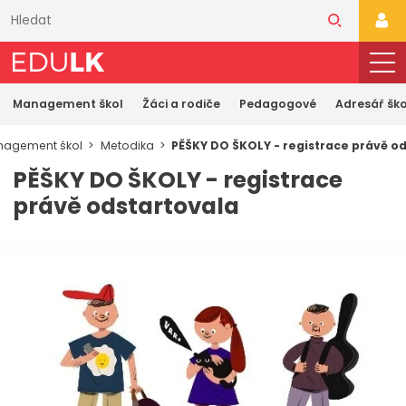
Přeskočit
k
PŘI
hlavnímu
obsahu
Management škol
Žáci a rodiče
Pedagogové
Adresář ško
agement škol
Metodika
PĚŠKY DO ŠKOLY - registrace právě o
PĚŠKY DO ŠKOLY - registrace
právě odstartovala