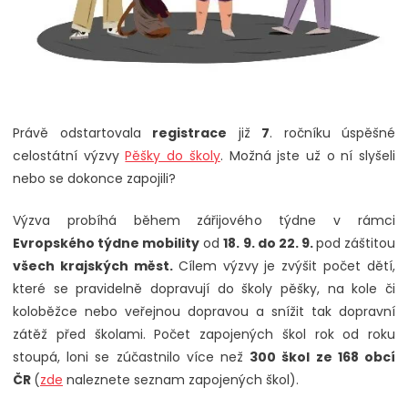
Právě odstartovala
registrace
již
7
. ročníku úspěšné
celostátní výzvy
Pěšky do školy
. Možná jste už o ní slyšeli
nebo se dokonce zapojili?
Výzva probíhá během zářijového týdne v rámci
Evropského týdne mobility
od
18. 9. do 22. 9.
pod záštitou
všech krajských měst.
Cílem výzvy je zvýšit počet dětí,
které se pravidelně dopravují do školy pěšky, na kole či
koloběžce nebo veřejnou dopravou a snížit tak dopravní
zátěž před školami. Počet zapojených škol rok od roku
stoupá, loni se zúčastnilo více než
300 škol ze 168 obcí
ČR
(
zde
naleznete seznam zapojených škol).