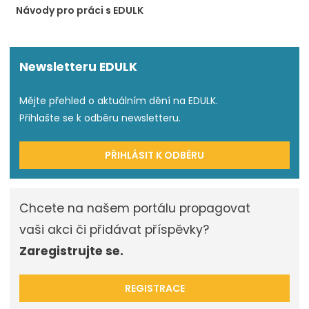
Návody pro práci s EDULK
Newsletteru EDULK
Mějte přehled o aktuálním dění na EDULK.
Přihlašte se k odběru newsletteru.
PŘIHLÁSIT K ODBĚRU
Chcete na našem portálu propagovat
vaši akci či přidávat příspěvky?
Zaregistrujte se.
REGISTRACE