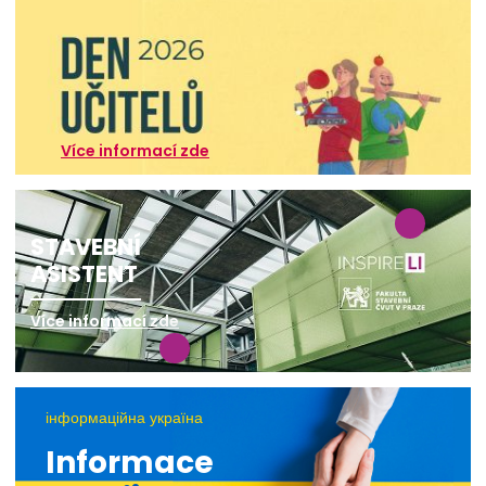
Více informací zde
STAVEBNÍ
ASISTENT
Více informací zde
інформаційна україна
Informace