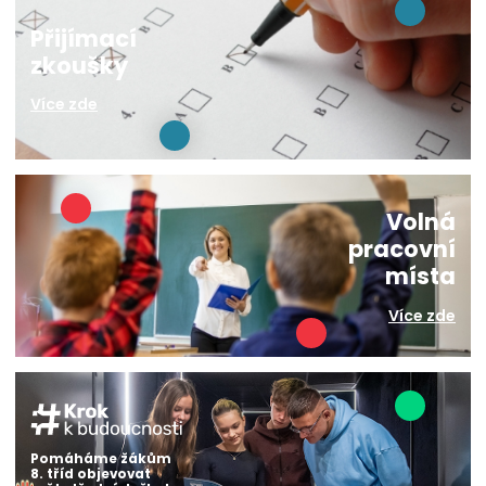
Přijímací
zkoušky
Více zde
Volná
pracovní
místa
Více zde
Pomáháme žákům
8. tříd objevovat