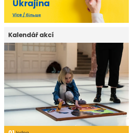
Ukrajina
Více / більше
Kalendář akcí
01
ledna