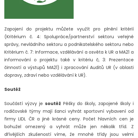
Zapojení do projektu můžete využít pro plnění kritérií
(Kritérium č. 4: Spolupráce/partnerství sektoru veřejné
správy, nevládního sektoru a podnikatelského sektoru nebo
Kritérium č. 7: Informace, vzdělávání a osvěta k UR a MA21 a
informování o projektu také v kritériu č, 3: Prezentace
činností a výstupů MA21) i zpracování Auditů UR (v oblasti
dopravy, zdraví nebo vzdělávání k UR).
Soutěž
Součástí výzvy je
soutěž
Pěšky do školy, zapojené školy i
rodičovské týmy mají šanci vyhrát sportovní vybavení od
firmy LIDL ČR a jiné krásné ceny. Počet hlavních cen je
bohužel omezený a vyhrát může jen několik tříd. Z
dřívějších zkušeností víme, že mnohé třídy jsou velmi