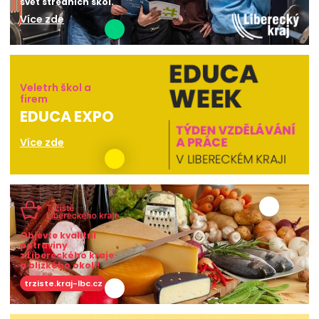
svět středních škol.
Více zde
Veletrh škol a
firem
EDUCA EXPO
Více zde
Objevte kvalitní
potraviny
z Libereckého kraje
a blízkého okolí!
trziste.kraj-lbc.cz