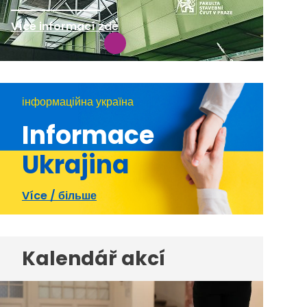
Více informací zde
інформаційна україна
Informace
Ukrajina
Více / більше
Kalendář akcí