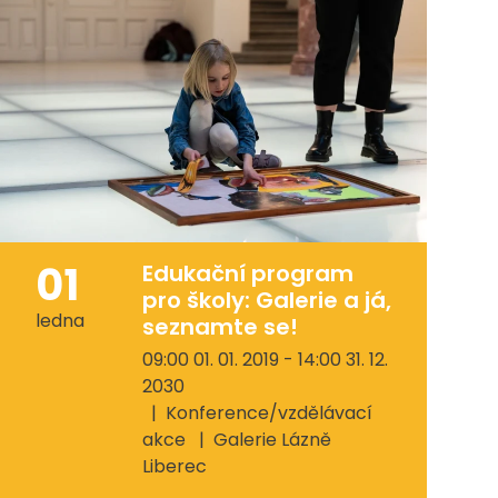
01
Edukační program
pro školy: Galerie a já,
ledna
seznamte se!
09:00 01. 01. 2019 - 14:00 31. 12.
2030
Konference/vzdělávací
akce
Galerie Lázně
Liberec