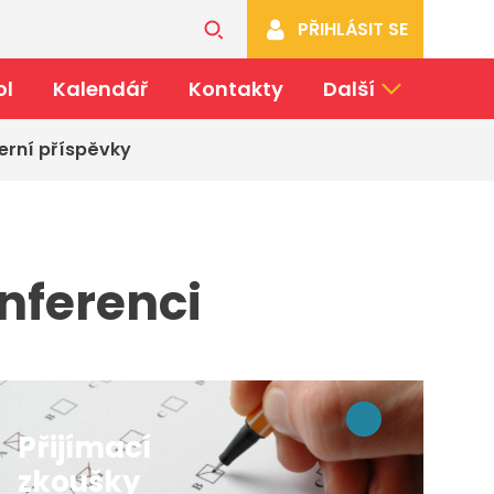
PŘIHLÁSIT SE
ol
Kalendář
Kontakty
Další
erní příspěvky
onferenci
Přijímací
zkoušky