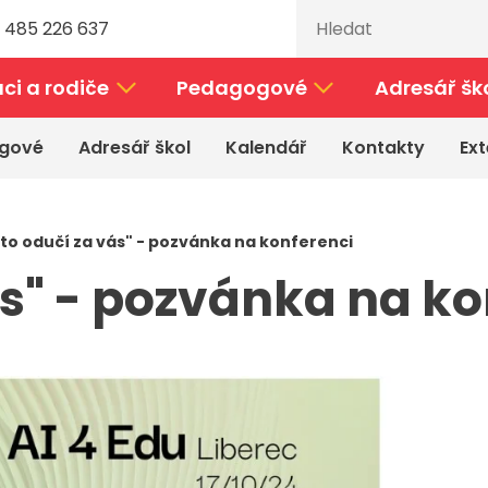
 485 226 637
ci a rodiče
Pedagogové
Adresář šk
gové
Adresář škol
Kalendář
Kontakty
Ext
 to odučí za vás" - pozvánka na konferenci
ás" - pozvánka na k