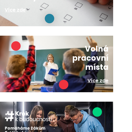
Více zde
Volná
pracovní
místa
Více zde
Pomáháme žákům