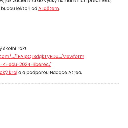
py, jak začlenit AI do výuky humanitních předmětů,
s budou lektoři od
AI dětem
.
ý školní rok!
com/.../1FAIpQLSdgkTyEDu.../viewform
i-4-edu-2024-liberec/
cký kraj
a a podporou Nadace Atrea.