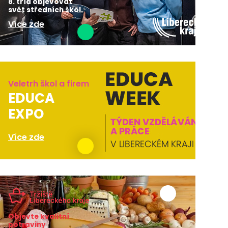
8. tříd objevovat
svět středních škol.
Více zde
Veletrh škol a firem
EDUCA
EXPO
Více zde
Objevte kvalitní
potraviny