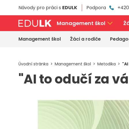
Přeskočit
Návody pro práci s
EDULK
Podpora
+420
k
hlavnímu
obsahu
Management škol
Žá
Management škol
Žáci a rodiče
Pedago
Úvodní stránka
Management škol
Metodika
"AI
"AI to odučí za v