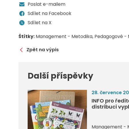
Poslat e-mailem
Sdílet na Facebook
Sdílet na X
Štítky:
Management - Metodika
Pedagogové - 
Zpět na výpis
Další příspěvky
28. července 2
INFO pro ředi
distribuci vyp
Management - 