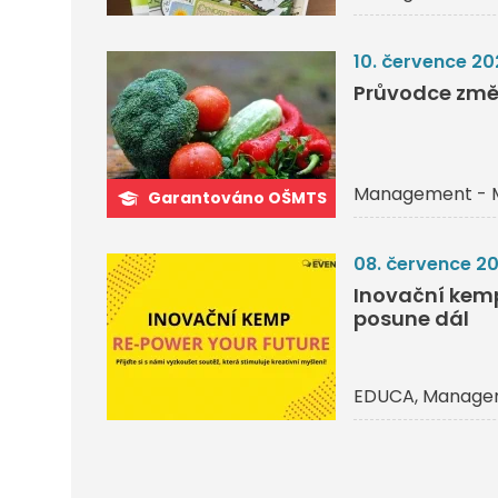
10. července 20
Průvodce změ
Management - 
Garantováno OŠMTS
08. července 2
Inovační kemp 
posune dál
EDUCA
Managem