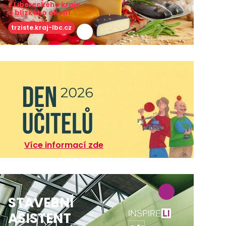
z Libereckého kraje
a blízkého okolí!
trziste.kraj-lbc.cz
Více informací zde
STAVEBNÍ
ASISTENT