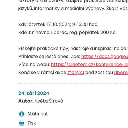
lektory a knihovníky. Zažijete praktické worksho
jazyků, informatiky a mediální výchovy. Školit Vá
Kdy: čtvrtek 17. 10. 2024; 9-13:30 hod.
Kde: Knihovna Liberec, reg. poplatek 200 Kč
Získejte praktické tipy, nástroje a inspiraci na cel
Přihlaste se ještě dnes! Zde:
https://docs.google.
Více na webu:
https://aidetem.cz/konference-a
Koná se v rámci akce
#dnyAI
pod záštitou
Libere
24. září 2024
Autor:
Květa Šírová
Stáhnout
Tisk