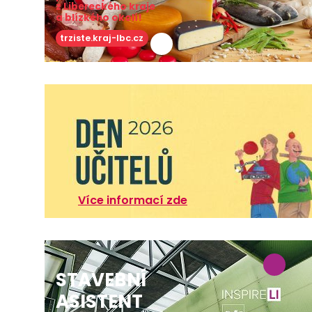
z Libereckého kraje
a blízkého okolí!
trziste.kraj-lbc.cz
Více informací zde
STAVEBNÍ
ASISTENT