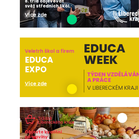
8. tříd objevovat
svět středních škol.
Více zde
Veletrh škol a firem
EDUCA
EXPO
Více zde
Objevte kvalitní
potraviny