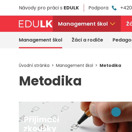
Přeskočit
Návody pro práci s
EDULK
Podpora
+420
k
hlavnímu
obsahu
Management škol
Žá
Management škol
Žáci a rodiče
Pedago
Úvodní stránka
Management škol
Metodika
Metodika
Přijímací
zkoušky