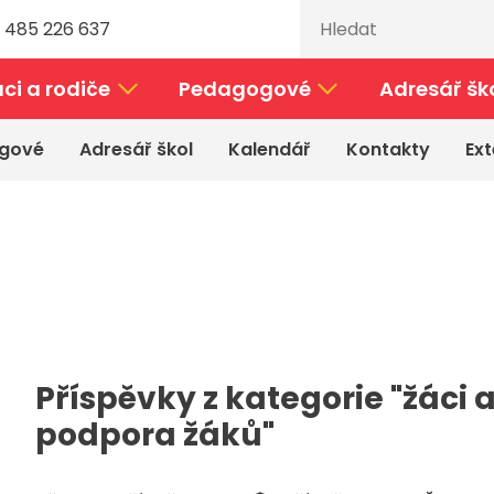
 485 226 637
ci a rodiče
Pedagogové
Adresář šk
gové
Adresář škol
Kalendář
Kontakty
Ext
Příspěvky z kategorie "žáci a
podpora žáků"