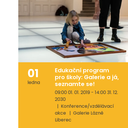
01
Edukační program
pro školy: Galerie a já,
ledna
seznamte se!
09:00 01. 01. 2019 - 14:00 31. 12.
2030
Konference/vzdělávací
akce
Galerie Lázně
Liberec