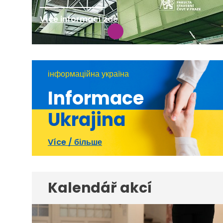
Více informací zde
інформаційна україна
Informace
Ukrajina
Více / більше
Kalendář akcí