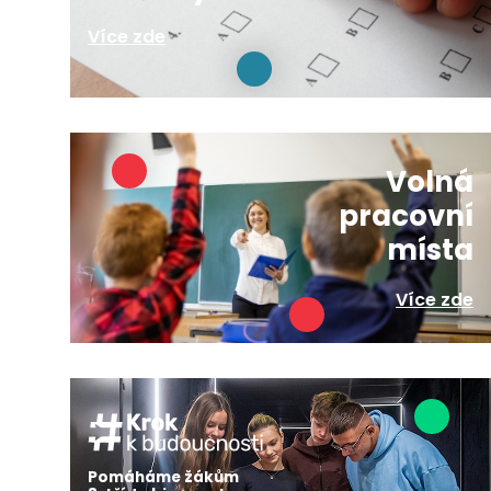
Více zde
Volná
pracovní
místa
Více zde
Pomáháme žákům