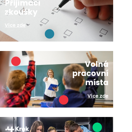
Přijímací
zkoušky
Více zde
Volná
pracovní
místa
Více zde