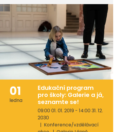
01
Edukační program
pro školy: Galerie a já,
ledna
seznamte se!
09:00 01. 01. 2019 - 14:00 31. 12.
2030
Konference/vzdělávací
akce
Galerie Lázně