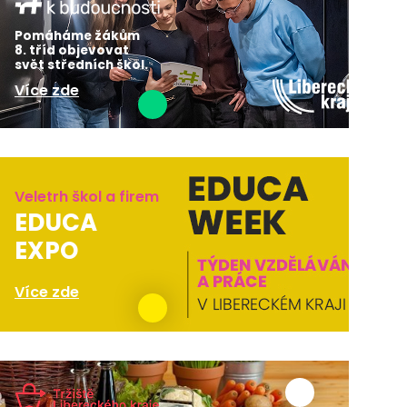
Pomáháme žákům
8. tříd objevovat
svět středních škol.
Více zde
Veletrh škol a firem
EDUCA
EXPO
Více zde