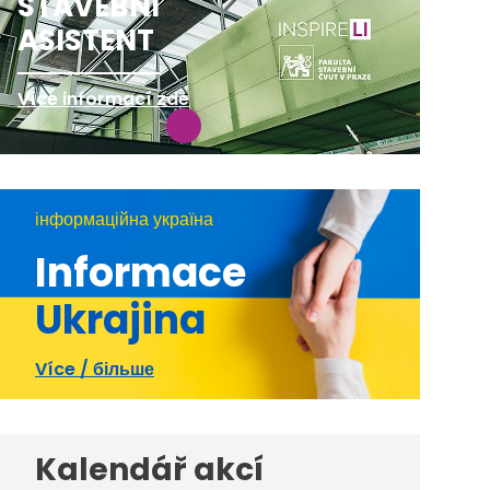
STAVEBNÍ
ASISTENT
Více informací zde
інформаційна україна
Informace
Ukrajina
Více / більше
Kalendář akcí