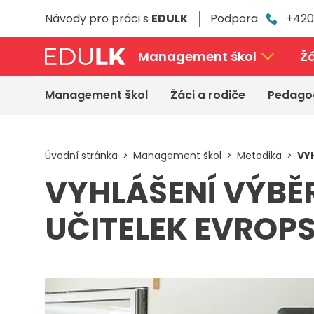
Přeskočit
Návody pro práci s
EDULK
Podpora
+420
k
hlavnímu
obsahu
Management škol
Žá
Management škol
Žáci a rodiče
Pedago
Úvodní stránka
Management škol
Metodika
VY
VYHLÁŠENÍ VÝBĚR
UČITELEK EVROP