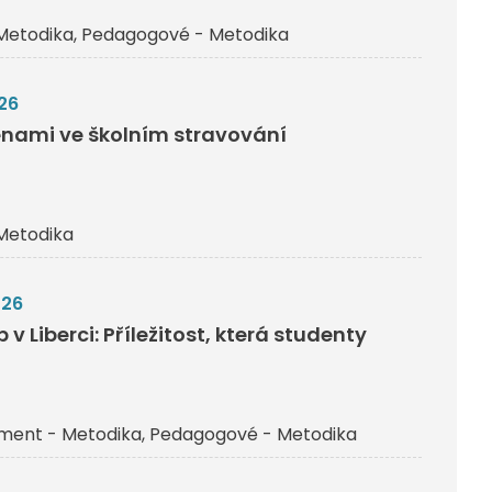
Metodika
Pedagogové - Metodika
26
nami ve školním stravování
Metodika
026
v Liberci: Příležitost, která studenty
ent - Metodika
Pedagogové - Metodika