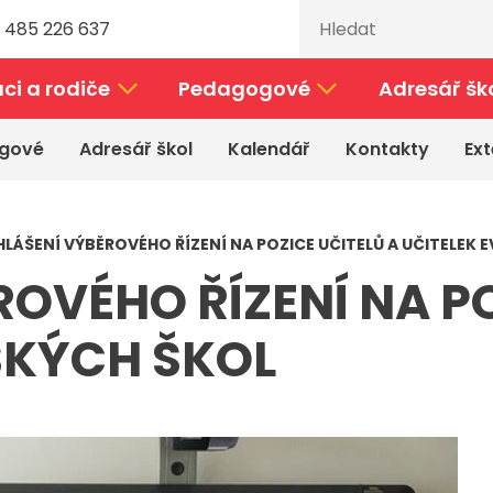
 485 226 637
ci a rodiče
Pedagogové
Adresář šk
gové
Adresář škol
Kalendář
Kontakty
Ext
HLÁŠENÍ VÝBĚROVÉHO ŘÍZENÍ NA POZICE UČITELŮ A UČITELEK
OVÉHO ŘÍZENÍ NA PO
SKÝCH ŠKOL