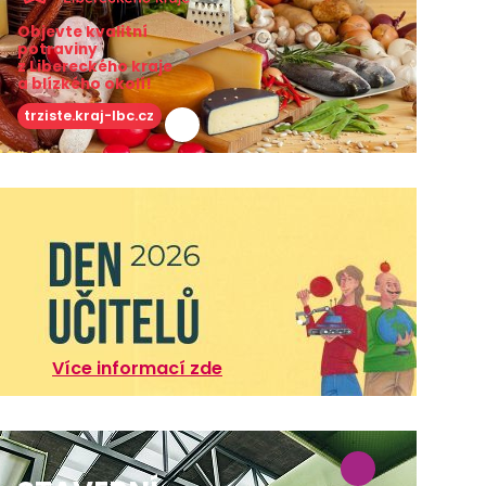
Objevte kvalitní
potraviny
z Libereckého kraje
a blízkého okolí!
trziste.kraj-lbc.cz
Více informací zde