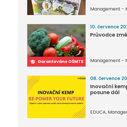
Management - 
10. července 20
Průvodce změ
Management - 
Garantováno OŠMTS
08. července 2
Inovační kemp 
posune dál
EDUCA
Managem