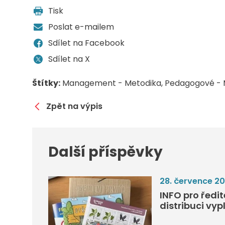
Tisk
Poslat e-mailem
Sdílet na Facebook
Sdílet na X
Štítky:
Management - Metodika
Pedagogové - 
Zpět na výpis
Další příspěvky
28. července 2
INFO pro ředi
distribuci vyp