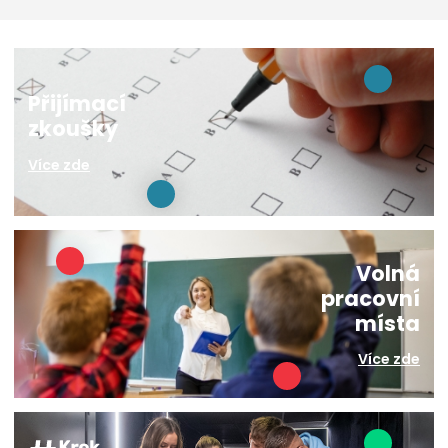
Přijímací
zkoušky
Více zde
Volná
pracovní
místa
Více zde