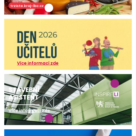
trziste.kraj-lbc.cz
Více informací zde
STAVEBNÍ
ASISTENT
Více informací zde