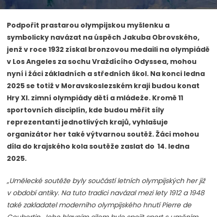
Podpořit prastarou olympijskou myšlenku a
symbolicky navázat na úspěch Jakuba Obrovského,
jenž v roce 1932 získal bronzovou medaili na olympiádě
v Los Angeles za sochu Vraždícího Odyssea, mohou
nyní i žáci základních a středních škol. Na konci ledna
2025 se totiž v Moravskoslezském kraji budou konat
Hry XI. zimní olympiády dětí a mládeže. Kromě 11
sportovních disciplín, kde budou měřit síly
reprezentanti jednotlivých krajů, vyhlašuje
organizátor her také výtvarnou soutěž. Žáci mohou
díla do krajského kola soutěže zaslat do 14. ledna
2025.
„Umělecké soutěže byly součástí letních olympijských her již
v období antiky. Na tuto tradici navázal mezi lety 1912 a 1948
také zakladatel moderního olympijského hnutí Pierre de