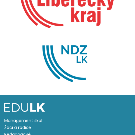
Management škol
Žáci a rodiče
Pedagogové