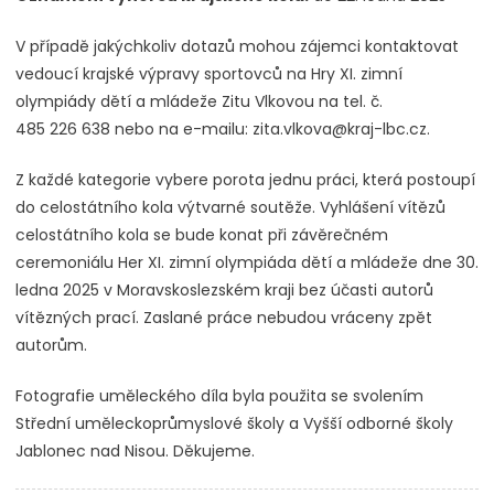
V případě jakýchkoliv dotazů mohou zájemci kontaktovat
vedoucí krajské výpravy sportovců na Hry XI. zimní
olympiády dětí a mládeže Zitu Vlkovou na tel. č.
485 226 638 nebo na e-mailu: zita.vlkova@kraj-lbc.cz.
Z každé kategorie vybere porota jednu práci, která postoupí
do celostátního kola výtvarné soutěže. Vyhlášení vítězů
celostátního kola se bude konat při závěrečném
ceremoniálu Her XI. zimní olympiáda dětí a mládeže dne 30.
ledna 2025 v Moravskoslezském kraji bez účasti autorů
vítězných prací. Zaslané práce nebudou vráceny zpět
autorům.
Fotografie uměleckého díla byla použita se svolením
Střední uměleckoprůmyslové školy a Vyšší odborné školy
Jablonec nad Nisou. Děkujeme.