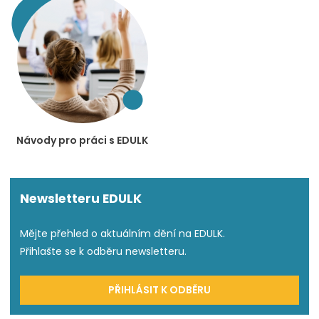
Návody pro práci s EDULK
Newsletteru EDULK
Mějte přehled o aktuálním dění na EDULK.
Přihlašte se k odběru newsletteru.
PŘIHLÁSIT K ODBĚRU