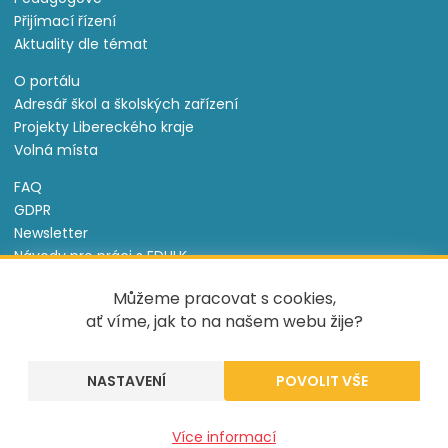
Přijímací řízení
Aktuality dle témat
O portálu
Adresář škol a školských zařízení
Projekty Libereckého kraje
Volná místa
FAQ
GDPR
Newsletter
Návody pro práci s EDULK
Prohlášení o přístupnosti
Můžeme pracovat s cookies,
Nastavení cookies
ať víme, jak to na našem webu žije?
Informace o souborech cookie
NASTAVENÍ
Tento projekt je spolufinancován Evropským sociálním
fondem a státním rozpočtem České republiky.
Created by
UVM
Více informací