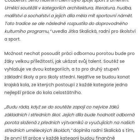
Coubertin. Jeho hlavním cílem bylo spojit sport s uměním.
Umělci soutěžili v kategoriích architektura, literatura, hudba,
malířství a sochařství a jejich díla měla mít sportovní námět.
Tato tradice se ale následně rozpustila do doprovodného
kulturního programu,“
uvedla Jitka Skalická, radní pro školství
a sport.
Možnost nechat posoudit práci odbornou porotou bude pro
žáky velkou příležitostí, jak ukázat svůj talent. Soutěž se
vyhlašuje ve dvou kategoriích, a to pro druhý stupeň
základní školy a pro školy střední. Nejdříve se budou konat
krajská kola, ze kterých postoupí z každé kategorie jedna
nejlepší práce do kola celostátního.
„Budu ráda, když se do soutěže zapojí co nejvíce žáků
základních i středních škol. Jejich díla bude hodnotit odborná
porota složená z předních výtvarníků a vyučujících na našich
středních uměleckých školách,“
doplnila radní Skalická s tím,
že první tři práce v každé kategorii budou finančně