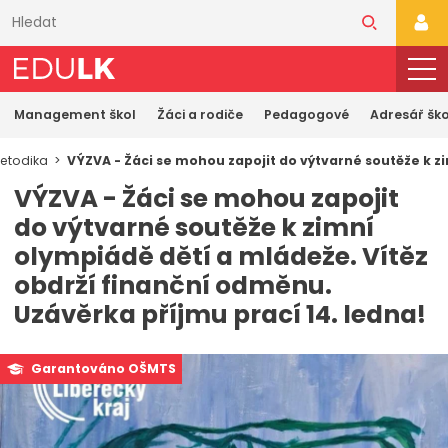
Přeskočit
k
PŘI
hlavnímu
obsahu
Management škol
Žáci a rodiče
Pedagogové
Adresář ško
etodika
VÝZVA - Žáci se mohou zapojit do výtvarné soutěže k z
VÝZVA - Žáci se mohou zapojit
do výtvarné soutěže k zimní
olympiádě dětí a mládeže. Vítěz
obdrží finanční odměnu.
Uzávěrka příjmu prací 14. ledna!
Garantováno OŠMTS