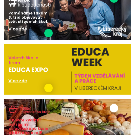
Pomáháme žákům
8. tříd objevovat
svět středních škol.
Více zde
Veletrh škol a
firem
EDUCA EXPO
Více zde
Objevte kvalitní
potraviny
z Libereckého kraje
a blízkého okolí!