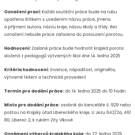
Označení prací:
Každá soutěžní práce bude na rubu
opatřena štítkem s uvedením názvu práce, jména
a příjmení autora, názvu kraje, názvu školy a třídy. Bez
označení nebude práce zařazena do posouzení porotou.
Hodnocení:
Zaslané práce bude hodnotit krajská porota
složená z pedagogů výtvarných škol dne 14. ledna 2025
Kritéria hodnocení:
invence, nápaditost, originalita,
výtvarné řešení a technické provedení
Termín pro dodání práce:
do 14. ledna 2025 do 10 hodin
Místo pro dodání práce:
osobně do kanceláře č. 929 nebo
poštou na Krajský úřad Libereckého kraje, U Jezu 642/2a, 461
80, Liberec 2, k rukám Zity Vlkové
Oznámení výherců krajského kola:
do 22. ledna 2025