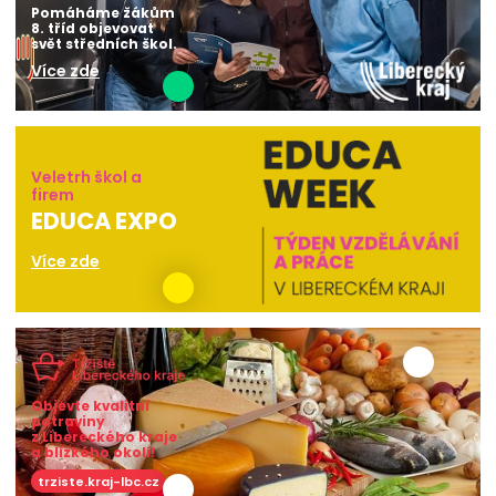
Pomáháme žákům
8. tříd objevovat
svět středních škol.
Více zde
Veletrh škol a
firem
EDUCA EXPO
Více zde
Objevte kvalitní
potraviny
z Libereckého kraje
a blízkého okolí!
trziste.kraj-lbc.cz