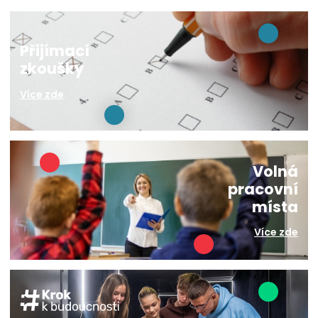
Přijímací
zkoušky
Více zde
Volná
pracovní
místa
Více zde