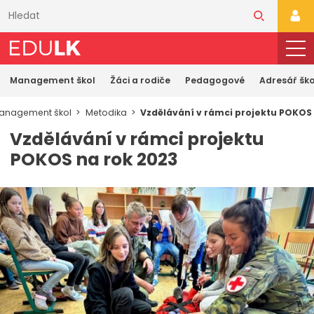
Přeskočit
k
PŘI
hlavnímu
obsahu
Management škol
Žáci a rodiče
Pedagogové
Adresář ško
anagement škol
Metodika
Vzdělávání v rámci projektu POKOS 
Vzdělávání v rámci projektu
POKOS na rok 2023