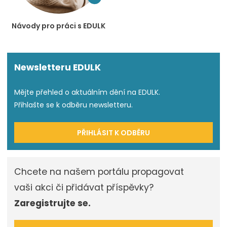
Návody pro práci s EDULK
Newsletteru EDULK
Mějte přehled o aktuálním dění na EDULK.
Přihlašte se k odběru newsletteru.
PŘIHLÁSIT K ODBĚRU
Chcete na našem portálu propagovat
vaši akci či přidávat příspěvky?
Zaregistrujte se.