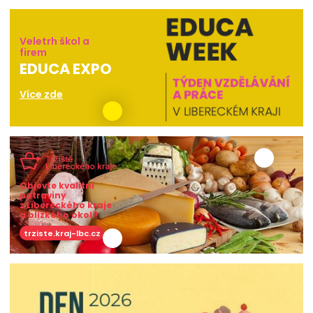
Veletrh škol a
firem
EDUCA EXPO
Více zde
Objevte kvalitní
potraviny
z Libereckého kraje
a blízkého okolí!
trziste.kraj-lbc.cz