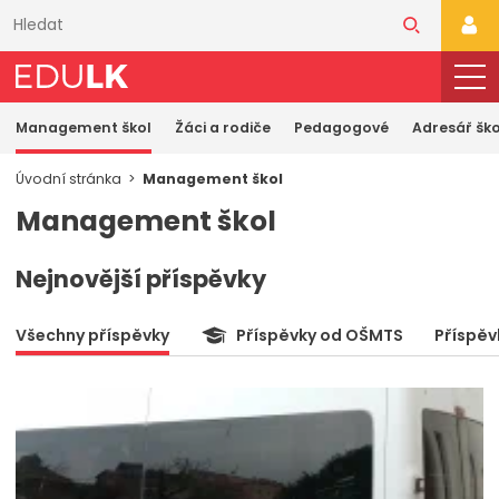
Přeskočit
k
PŘI
hlavnímu
obsahu
Management škol
Žáci a rodiče
Pedagogové
Adresář ško
Úvodní stránka
Management škol
Management škol
Nejnovější příspěvky
Všechny příspěvky
Příspěvky od OŠMTS
Příspěv