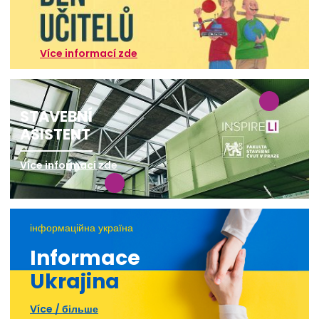
Více informací zde
STAVEBNÍ
ASISTENT
Více informací zde
інформаційна україна
Informace
Ukrajina
Více / більше