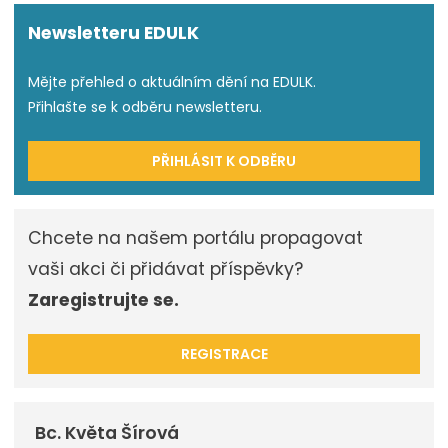
Newsletteru EDULK
Mějte přehled o aktuálním dění na EDULK.
Přihlašte se k odběru newsletteru.
PŘIHLÁSIT K ODBĚRU
Chcete na našem portálu propagovat
vaši akci či přidávat příspěvky?
Zaregistrujte se.
REGISTRACE
Bc. Květa Šírová