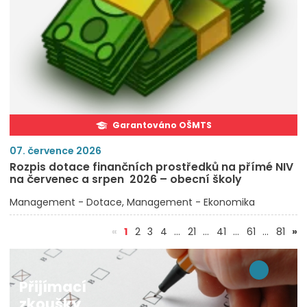
Garantováno OŠMTS
07. července 2026
Rozpis dotace finančních prostředků na přímé NIV
na červenec a srpen 2026 – obecní školy
Management - Dotace
Management - Ekonomika
(aktuální)
«
1
2
3
4
…
21
…
41
…
61
…
81
»
Přijímací
zkoušky