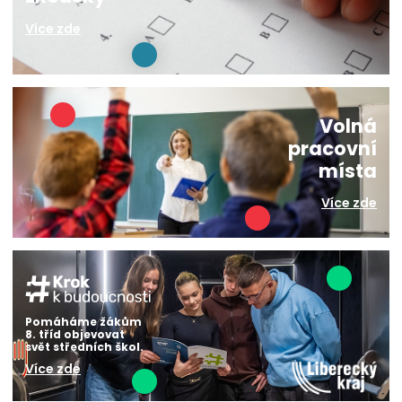
Více zde
Volná
pracovní
místa
Více zde
Pomáháme žákům
8. tříd objevovat
svět středních škol.
Více zde