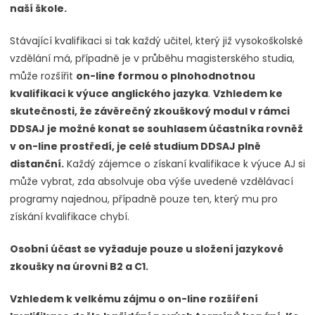
naší škole.
Stávající kvalifikaci si tak každý učitel, který již vysokoškolské
vzdělání má, případně je v průběhu magisterského studia,
může rozšířit
on-line formou o plnohodnotnou
kvalifikaci k výuce anglického jazyka
.
Vzhledem ke
skutečnosti, že závěrečný zkouškový modul v rámci
DDSAJ je možné konat se souhlasem účastníka rovněž
v on-line prostředí, je celé studium DDSAJ plně
distanční.
Každý zájemce o získaní kvalifikace k výuce AJ si
může vybrat, zda absolvuje oba výše uvedené vzdělávací
programy najednou, případně pouze ten, který mu pro
získání kvalifikace chybí.
Osobní účast se vyžaduje pouze u složení jazykové
zkoušky na úrovni B2 a C1.
Vzhledem k velkému zájmu o on-line rozšíření