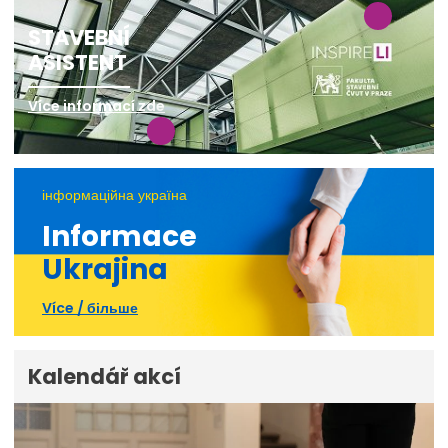
STAVEBNÍ
ASISTENT
Více informací zde
інформаційна україна
Informace
Ukrajina
Více / більше
Kalendář akcí