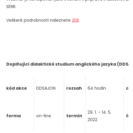
SERR.
Veškeré podrobnosti naleznete
ZDE
Doplňující didaktické studium anglického jazyka (DDSA
kód akce
DDSAJON
rozsah
64 hodin
ce
29. 1. – 14. 5.
forma
on-line
termín
ča
2022