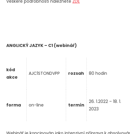
Veškeré podrobnosti naleznete
ZDE
ANGLICKÝ JAZYK – C1 (webinář)
kód
AJC1STONDVPP
rozsah
80 hodin
akce
26. 1.2022 – 18. 1.
forma
on-line
termín
2023
Webinář je koncipován jako intenzivní příprava k absolvování 