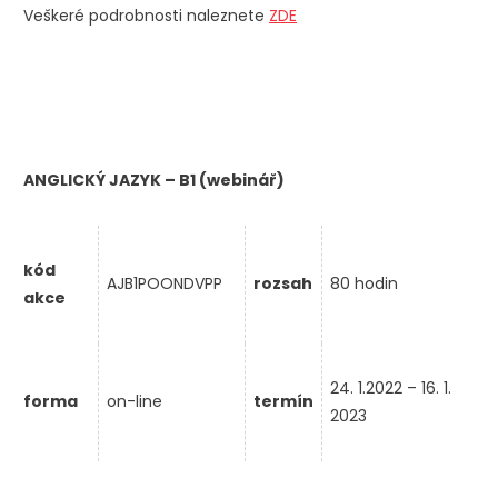
Veškeré podrobnosti naleznete
ZDE
ANGLICKÝ JAZYK – B1 (webinář)
kód
AJB1POONDVPP
rozsah
80 hodin
akce
24. 1.2022 – 16. 1.
forma
on-line
termín
2023