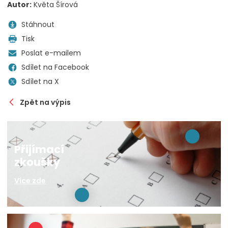
Autor:
Květa Šírová
Stáhnout
Tisk
Poslat e-mailem
Sdílet na Facebook
Sdílet na X
Zpět na výpis
Přijímací
zkoušky
Více zde