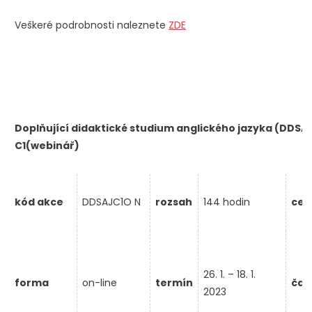
Veškeré podrobnosti naleznete
ZDE
Doplňující didaktické studium anglického jazyka (DDSAJ)
C1(webinář)
kód akce
DDSAJC1O N
rozsah
144 hodin
cen
26. 1. – 18. 1.
forma
on-line
termín
čas
2023