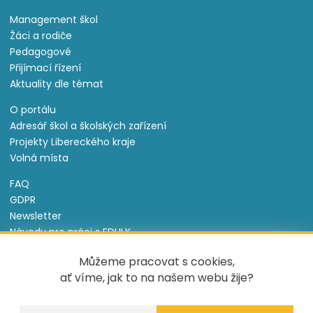
Management škol
Žáci a rodiče
Pedagogové
Přijímací řízení
Aktuality dle témat
O portálu
Adresář škol a školských zařízení
Projekty Libereckého kraje
Volná místa
FAQ
GDPR
Newsletter
Návody pro práci s EDULK
Prohlášení o přístupnosti
Můžeme pracovat s cookies,
Nastavení cookies
ať víme, jak to na našem webu žije?
Informace o souborech cookie