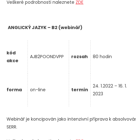
Veškeré podrobnosti naleznete
ZDE
ANGLICKÝ JAZYK – B2 (webinář)
kód
AJB2POONDVPP
rozsah
80 hodin
akce
24. 1.2022 – 16. 1.
forma
on-line
termín
2023
Webinář je koncipován jako intenzivní příprava k absolvování 
SERR.