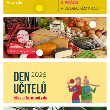
Více zde
Objevte kvalitní
potraviny
z Libereckého kraje
a blízkého okolí!
trziste.kraj-lbc.cz
Více informací zde