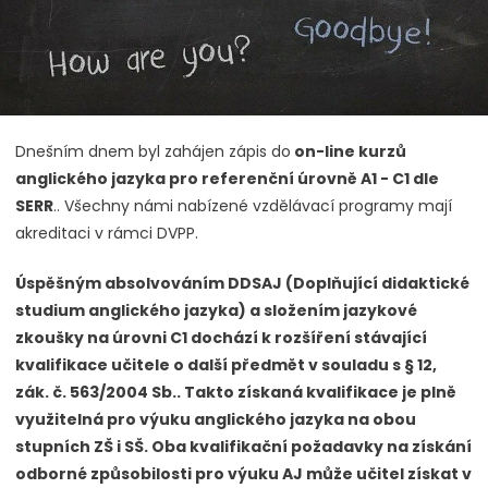
Dnešním dnem byl zahájen zápis do
on-line kurzů
anglického jazyka pro referenční úrovně A1 - C1 dle
SERR
.. Všechny námi nabízené vzdělávací programy mají
akreditaci v rámci DVPP.
Úspěšným absolvováním DDSAJ (Doplňující didaktické
studium anglického jazyka) a složením jazykové
zkoušky na úrovni C1 dochází k rozšíření stávající
kvalifikace učitele o další předmět v souladu s § 12,
zák. č. 563/2004 Sb.. Takto získaná kvalifikace je plně
využitelná pro výuku anglického jazyka na obou
stupních ZŠ i SŠ. Oba kvalifikační požadavky na získání
odborné způsobilosti pro výuku AJ může učitel získat v