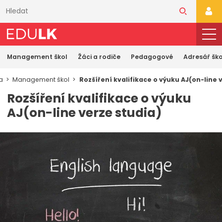
Přeskočit
k
PŘI
hlavnímu
obsahu
Management škol
Žáci a rodiče
Pedagogové
Adresář ško
a
Management škol
Rozšíření kvalifikace o výuku AJ(on-line 
Rozšíření kvalifikace o výuku
AJ(on-line verze studia)