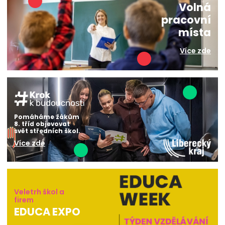
Volná
pracovní
místa
Více zde
Pomáháme žákům
8. tříd objevovat
svět středních škol.
Více zde
Veletrh škol a
firem
EDUCA EXPO