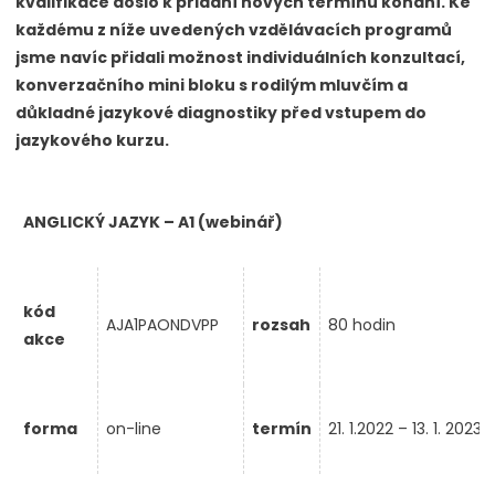
kvalifikace došlo k přidání nových termínů konání. Ke
každému z níže uvedených vzdělávacích programů
jsme navíc přidali možnost individuálních konzultací,
konverzačního mini bloku s rodilým mluvčím a
důkladné jazykové diagnostiky před vstupem do
jazykového kurzu.
ANGLICKÝ JAZYK – A1 (webinář)
kód
AJA1PAONDVPP
rozsah
80 hodin
akce
forma
on-line
termín
21. 1.2022 – 13. 1. 2023