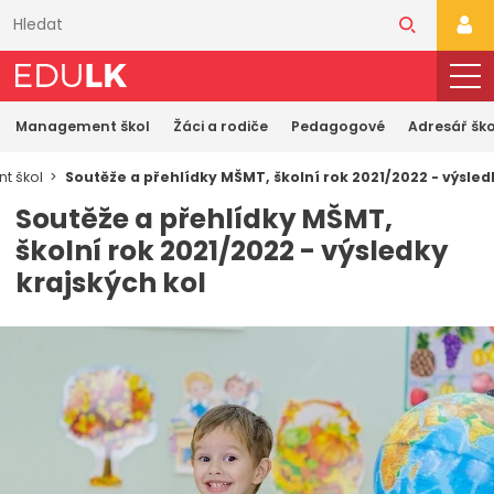
Přeskočit
k
PŘI
hlavnímu
obsahu
Management škol
Žáci a rodiče
Pedagogové
Adresář ško
t škol
Soutěže a přehlídky MŠMT, školní rok 2021/2022 - výsled
Soutěže a přehlídky MŠMT,
školní rok 2021/2022 - výsledky
krajských kol