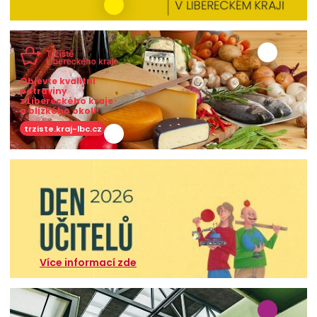
Objevte kvalitní
potraviny
z Libereckého kraje
a blízkého okolí!
trziste.kraj-lbc.cz
Více informací zde