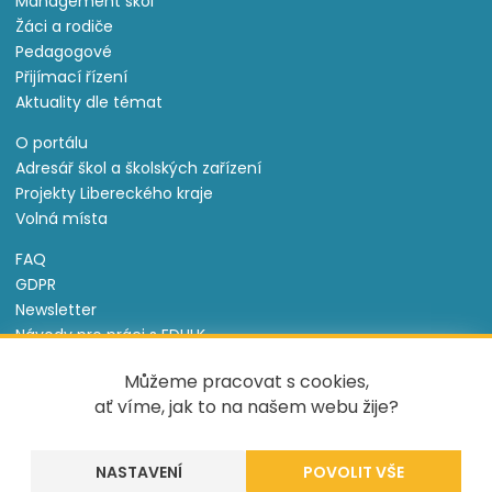
Management škol
Žáci a rodiče
Pedagogové
Přijímací řízení
Aktuality dle témat
O portálu
Adresář škol a školských zařízení
Projekty Libereckého kraje
Volná místa
FAQ
GDPR
Newsletter
Návody pro práci s EDULK
Prohlášení o přístupnosti
Můžeme pracovat s cookies,
Nastavení cookies
ať víme, jak to na našem webu žije?
Informace o souborech cookie
NASTAVENÍ
Tento projekt je spolufinancován Evropským sociálním