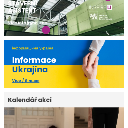
STAVEBNÍ
ASISTENT
Více informací zde
інформаційна україна
Informace
Ukrajina
Více / більше
Kalendář akcí