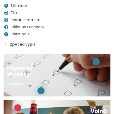
Stáhnout
Tisk
Poslat e-mailem
Sdílet na Facebook
Sdílet na X
Zpět na výpis
Přijímací
zkoušky
Více zde
Volná