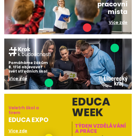
pracovní
místa
Více zde
Pomáháme žákům
8. tříd objevovat
svět středních škol.
Více zde
Veletrh škol a
firem
EDUCA EXPO
Více zde