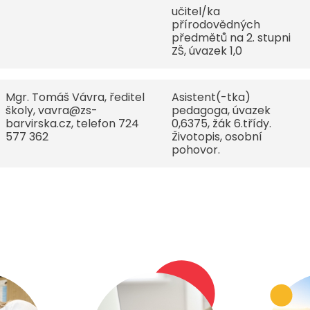
učitel/ka
přírodovědných
předmětů na 2. stupni
ZŠ, úvazek 1,0
Mgr. Tomáš Vávra, ředitel
Asistent(-tka)
školy, vavra@zs-
pedagoga, úvazek
barvirska.cz, telefon 724
0,6375, žák 6.třídy.
577 362
Životopis, osobní
pohovor.