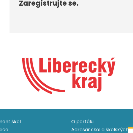
Zaregistrujte se.
ent škol
O portálu
diče
Adresář škol a školských z