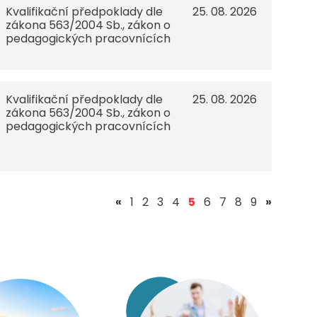
Kvalifikační předpoklady dle
25. 08. 2026
zákona 563/2004 Sb., zákon o
pedagogických pracovnících
Kvalifikační předpoklady dle
25. 08. 2026
zákona 563/2004 Sb., zákon o
pedagogických pracovnících
(aktuální)
«
1
2
3
4
5
6
7
8
9
»