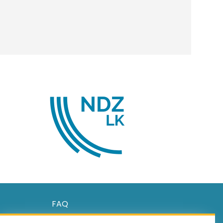
FAQ
ařízení
GDPR