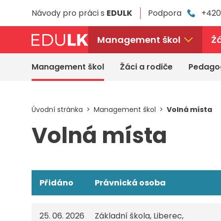
Přeskočit
Návody pro práci s
EDULK
Podpora
+420
k
hlavnímu
obsahu
Management škol
Žá
Management škol
Žáci a rodiče
Pedago
Úvodní stránka
Management škol
Volná místa
Volná místa
Přidáno
Právnická osoba
25. 06. 2026
Základní škola, Liberec,