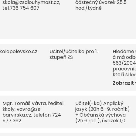
skola@zsdlouhymost.cz,
částečný úvazek 25,5
tel.736 754 607
hod./týdně
kolapolevsko.cz
Učitel/učitelka pro 1.
Hledáme u
stupeň ZŠ
á má odbo
563/2004
pracovníc
kteří si k
blízké do
Zobrazit
Více
info: htt
pracovni
Mgr. Tomáš Vávra, ředitel
Učitel(-ka) Anglický
školy, vavra@zs-
jazyk (20h 6.-9. ročník)
barvirska.cz, telefon 724
+ Občanská výchova
577 362
(2h 6.roč.), úvazek 1,0.