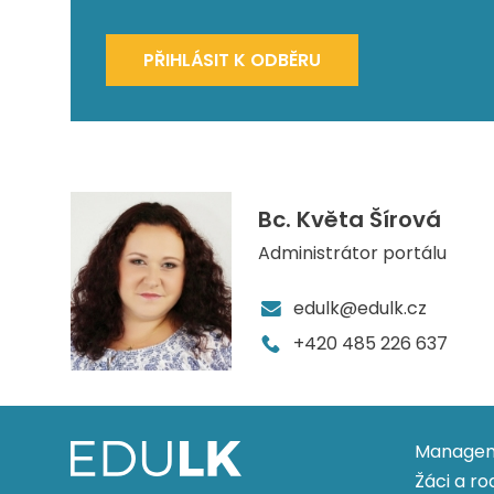
PŘIHLÁSIT K ODBĚRU
Bc. Květa Šírová
Administrátor portálu
edulk@edulk.cz
+420 485 226 637
Managem
Žáci a ro