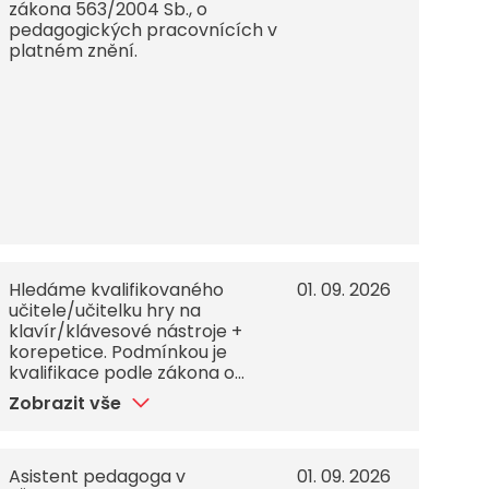
zákona 563/2004 Sb., o
pedagogických pracovnících v
platném znění.
Hledáme kvalifikovaného
01. 09. 2026
učitele/učitelku hry na
klavír/klávesové nástroje +
korepetice. Podmínkou je
kvalifikace podle zákona o
pedagogických pracovnících.
Zobrazit vše
Nabízíme perspektivní
zaměstnání s veškerými
výhodami pracovního poměru.
Skvělý kolektiv,
Asistent pedagoga v
01. 09. 2026