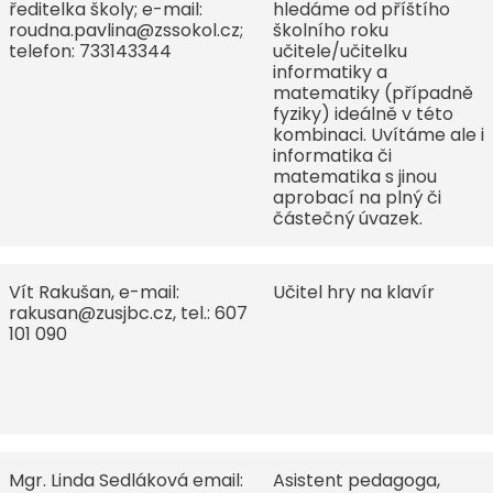
ředitelka školy; e-mail:
hledáme od příštího
roudna.pavlina@zssokol.cz;
školního roku
telefon: 733143344
učitele/učitelku
informatiky a
matematiky (případně
fyziky) ideálně v této
kombinaci. Uvítáme ale i
informatika či
matematika s jinou
aprobací na plný či
částečný úvazek.
Vít Rakušan, e-mail:
Učitel hry na klavír
rakusan@zusjbc.cz, tel.: 607
101 090
Mgr. Linda Sedláková email:
Asistent pedagoga,