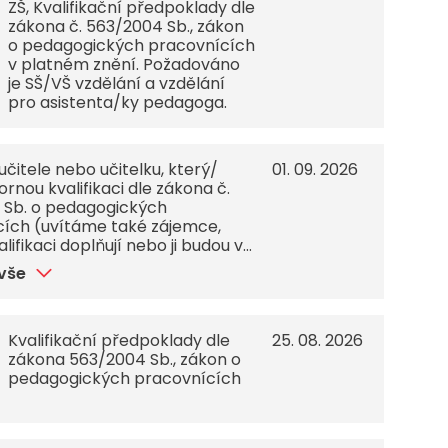
zaměstnanecké benefity,
ZŠ, Kvalifikační předpoklady dle
vlastní prostorná učebna,
zákona č. 563/2004 Sb., zákon
podpora osobnostního růstu,
o pedagogických pracovnících
možnost uplatnění vlastní
v platném znění. Požadováno
kreativity - otevřené pole
je SŠ/VŠ vzdělání a vzdělání
působnosti.
pro asistenta/ky pedagoga.
čitele nebo učitelku, který/
01. 09. 2026
rnou kvalifikaci dle zákona č.
 Sb. o pedagogických
ích (uvítáme také zájemce,
valifikaci doplňují nebo ji budou v
bě dokončovat),
 vše
ps://www.skolapolevsko.cz/volne-
-pozice/
Kvalifikační předpoklady dle
25. 08. 2026
zákona 563/2004 Sb., zákon o
pedagogických pracovnících