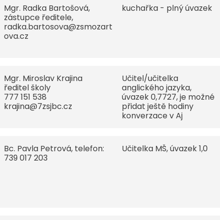
Mgr. Radka Bartošová,
kuchařka - plný úvazek
zástupce ředitele,
radka.bartosova@zsmozart
ova.cz
Mgr. Miroslav Krajina
Učitel/učitelka
ředitel školy
anglického jazyka,
777 151 538
úvazek 0,7727, je možné
krajina@7zsjbc.cz
přidat ještě hodiny
konverzace v Aj
Bc. Pavla Petrová, telefon:
Učitelka MŠ, úvazek 1,0
739 017 203