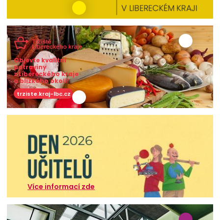
Objevte kvalitní
potraviny
z Libereckého kraje
a blízkého okolí!
trziste.kraj-lbc.cz
Více informací zde