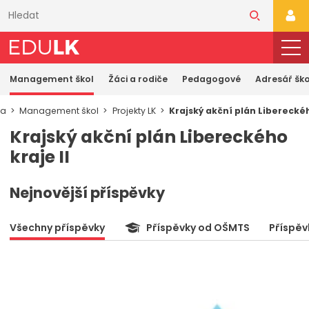
Přeskočit
k
PŘI
hlavnímu
obsahu
Management škol
Žáci a rodiče
Pedagogové
Adresář ško
ka
Management škol
Projekty LK
Krajský akční plán Libereckéh
Krajský akční plán Libereckého
kraje II
Nejnovější příspěvky
Všechny příspěvky
Příspěvky od OŠMTS
Příspěv