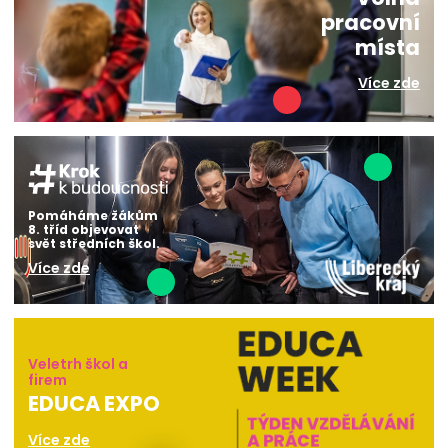
pracovní
místa
Více zde
Pomáháme žákům
8. tříd objevovat
svět středních škol.
Více zde
Veletrh škol a
firem
EDUCA EXPO
Více zde