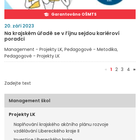
Garantováno OŠMTS
20. září 2023
Na krajském úřadě se v říjnu sejdou kariéroví
poradci
Management - Projekty LK
Pedagogové - Metodika
Pedagogové - Projekty LK
(aktuální)
«
1
2
3
4
»
Zadejte text
Management škol
Projekty LK
Naplňování krajského akčního plánu rozvoje
vzdělávání Libereckého kraje II
Investice Libereckého kraje