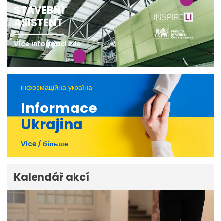
STAVEBNÍ
ASISTENT
Více informací zde
інформаційна україна
Informace
Ukrajina
Více / більше
Kalendář akcí