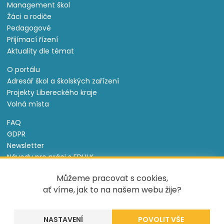
Management škol
Žáci a rodiče
Pedagogové
Přijímací řízení
Aktuality dle témat
O portálu
Adresář škol a školských zařízení
Projekty Libereckého kraje
Volná místa
FAQ
GDPR
Newsletter
Návody pro práci s EDULK
Prohlášení o přístupnosti
Můžeme pracovat s cookies,
Nastavení cookies
ať víme, jak to na našem webu žije?
Informace o souborech cookie
NASTAVENÍ
Tento projekt je spolufinancován Evropským sociálním