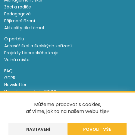
Management škol
Žáci a rodiče
Pedagogové
Přijímací řízení
Aktuality dle témat
O portálu
Adresář škol a školských zařízení
Projekty Libereckého kraje
Volná místa
FAQ
GDPR
Newsletter
Návody pro práci s EDULK
Prohlášení o přístupnosti
Můžeme pracovat s cookies,
Nastavení cookies
ať víme, jak to na našem webu žije?
Informace o souborech cookie
NASTAVENÍ
Tento projekt je spolufinancován Evropským sociálním