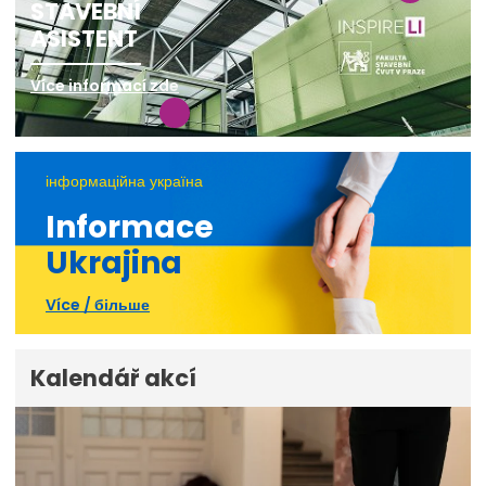
STAVEBNÍ
ASISTENT
Více informací zde
інформаційна україна
Informace
Ukrajina
Více / більше
Kalendář akcí