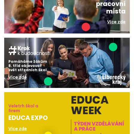
pracovní
místa
Více zde
Pomáháme žákům
8. tříd objevovat
svět středních škol.
Více zde
Veletrh škol a
firem
EDUCA EXPO
Více zde