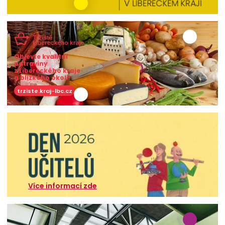
Objevte kvalitní
potraviny
z Libereckého kraje
a blízkého okolí!
trziste.kraj-lbc.cz
Více informací zde