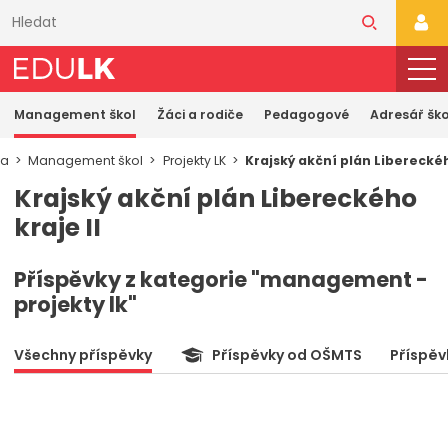
Přeskočit
k
PŘI
hlavnímu
obsahu
Management škol
Žáci a rodiče
Pedagogové
Adresář ško
ka
Management škol
Projekty LK
Krajský akční plán Libereckéh
Krajský akční plán Libereckého
kraje II
Příspěvky z kategorie "management -
projekty lk"
Všechny příspěvky
Příspěvky od OŠMTS
Příspěv