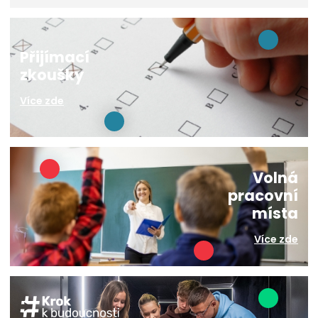
Přijímací
zkoušky
Více zde
Volná
pracovní
místa
Více zde