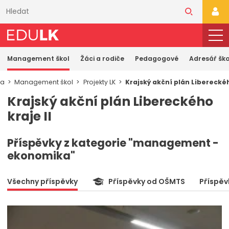
Přeskočit
k
PŘI
hlavnímu
obsahu
Management škol
Žáci a rodiče
Pedagogové
Adresář ško
ka
Management škol
Projekty LK
Krajský akční plán Libereckéh
Krajský akční plán Libereckého
kraje II
Příspěvky z kategorie "management -
ekonomika"
Všechny příspěvky
Příspěvky od OŠMTS
Příspěv