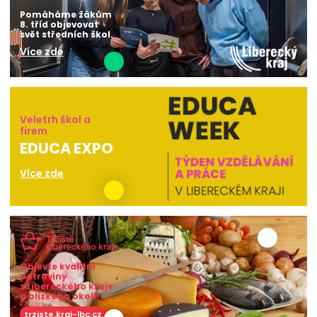
Pomáháme žákům
8. tříd objevovat
svět středních škol.
Více zde
Veletrh škol a
firem
EDUCA EXPO
Více zde
Objevte kvalitní
potraviny
z Libereckého kraje
a blízkého okolí!
trziste.kraj-lbc.cz