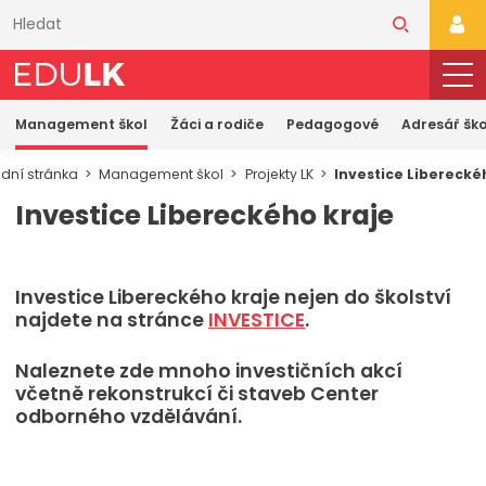
Přeskočit
k
PŘI
hlavnímu
obsahu
Management škol
Žáci a rodiče
Pedagogové
Adresář ško
dní stránka
Management škol
Projekty LK
Investice Liberecké
Investice Libereckého kraje
Investice Libereckého kraje nejen do školství
najdete na stránce
INVESTICE
.
Naleznete zde mnoho investičních akcí
včetně rekonstrukcí či staveb Center
odborného vzdělávání.