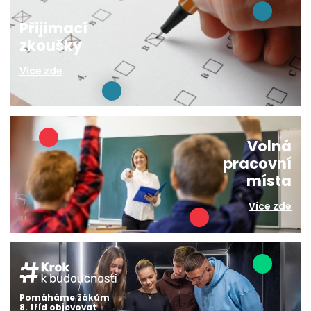
Přijímací
zkoušky
Více zde
Volná
pracovní
místa
Více zde
Pomáháme žákům
8. tříd objevovat