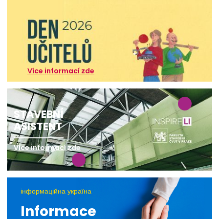
Více informací zde
STAVEBNÍ
ASISTENT
Více informací zde
інформаційна україна
Informace