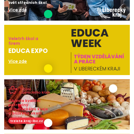
svět středních škol.
Více zde
Veletrh škol a
firem
EDUCA EXPO
Více zde
Objevte kvalitní
potraviny
z Libereckého kraje
a blízkého okolí!
trziste.kraj-lbc.cz