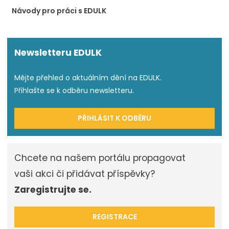
Návody pro práci s EDULK
Newsletteru EDULK
Mějte přehled o aktuálním dění na EDULK.
Přihlašte se k odběru newsletteru.
PŘIHLÁSIT K ODBĚRU
Chcete na našem portálu propagovat
vaši akci či přidávat příspěvky?
Zaregistrujte se.
REGISTRACE