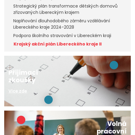
Strategický plán transformace dětských domovů
zřizovaných Libereckým krajem
Naplňování dlouhodobého záměru vzdělávání
Libereckého kraje 2024-2028
Podpora školního stravování v Libereckém kraji
Krajský akční plán Libereckého kraje II
Přijímací
zkoušky
Více zde
Volná
pracovní