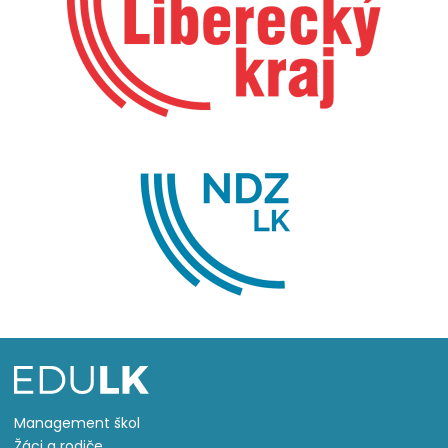
Management škol
Žáci a rodiče