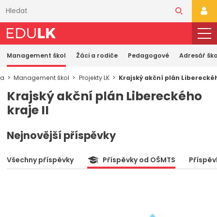
Přeskočit
k
PŘI
hlavnímu
obsahu
Management škol
Žáci a rodiče
Pedagogové
Adresář ško
ka
Management škol
Projekty LK
Krajský akční plán Libereckéh
Krajský akční plán Libereckého
kraje II
Nejnovější příspěvky
Všechny příspěvky
Příspěvky od OŠMTS
Příspěv