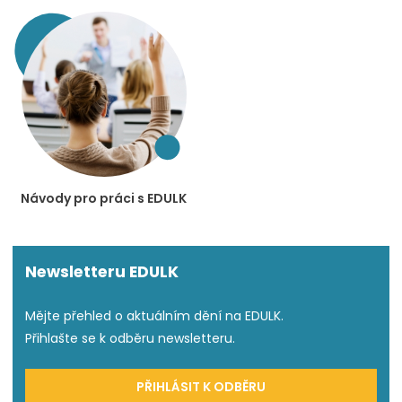
Návody pro práci s EDULK
Newsletteru EDULK
Mějte přehled o aktuálním dění na EDULK.
Přihlašte se k odběru newsletteru.
PŘIHLÁSIT K ODBĚRU