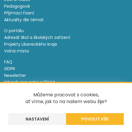
Pedagogové
Přijímací řízení
Aktuality dle témat
O portálu
Adresář škol a školských zařízení
Projekty Libereckého kraje
Volná místa
FAQ
GDPR
Newsletter
Návody pro práci s EDULK
Prohlášení o přístupnosti
Můžeme pracovat s cookies,
Nastavení cookies
ať víme, jak to na našem webu žije?
Informace o souborech cookie
NASTAVENÍ
Tento projekt je spolufinancován Evropským sociálním
fondem a státním rozpočtem České republiky.