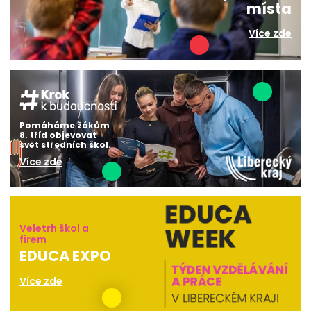
místa
Více zde
Pomáháme žákům
8. tříd objevovat
svět středních škol.
Více zde
Veletrh škol a
firem
EDUCA EXPO
Více zde