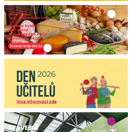
Objevte kvalitní
potraviny
z Libereckého kraje
a blízkého okolí!
trziste.kraj-lbc.cz
Více informací zde
STAVEBNÍ