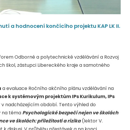
utí a hodnocení končícího projektu KAP LK II.
latforem Odborné a polytechnické vzdělávání a Rozvoj
ých škol, zástupci Libereckého kraje a samotného
u
a evaluace Ročního akčního plánu vzdělávání na
ce k systémovým projektům IPs Kurikulum, IPs
y v nadcházejícím období. Tento výhled do
ky na téma
Psychologické bezpečí nejen ve školách
ce ve školách: příležitosti a rizika
(lektor V.
k diskusi. V průběhu přestávek a na konci