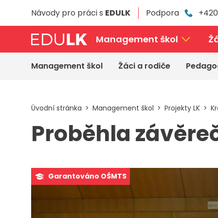
Přeskočit
Návody pro práci s
EDULK
Podpora
+420
k
hlavnímu
obsahu
Management škol
Žá
Management škol
Žáci a rodiče
Pedago
Úvodní stránka
Management škol
Projekty LK
Kr
Proběhla závěreč
Garantováno OŠMTS