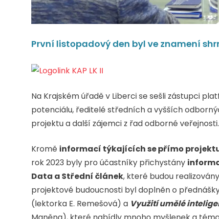
První listopadový den byl ve znamení shrn
Na Krajském úřadě v Liberci se sešli zástupci p
potenciálu, ředitelé středních a vyšších odborn
projektu a další zájemci z řad odborné veřejnosti.
Kromě
informací týkajících se přímo projekt
rok 2023 byly pro účastníky přichystány
informa
Data a Střední článek
, které budou realizován
projektové budoucnosti byl doplněn o přednáš
(lektorka E. Remešová) a
Využití umělé inteligen
Maněna), které nabídly mnoho myšlenek a témat 