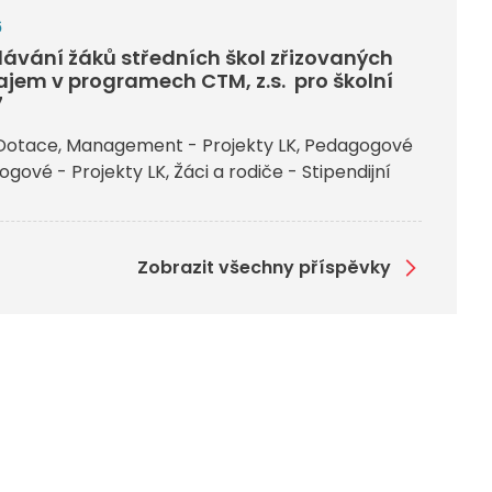
6
ávání žáků středních škol zřizovaných
ajem v programech CTM, z.s. pro školní
7
Dotace
Management - Projekty LK
Pedagogové
gové - Projekty LK
Žáci a rodiče - Stipendijní
Zobrazit všechny příspěvky