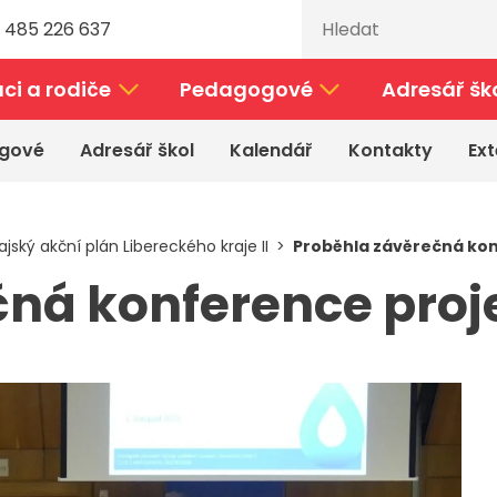
 485 226 637
ci a rodiče
Pedagogové
Adresář šk
gové
Adresář škol
Kalendář
Kontakty
Ext
ajský akční plán Libereckého kraje II
Proběhla závěrečná konf
ná konference proje