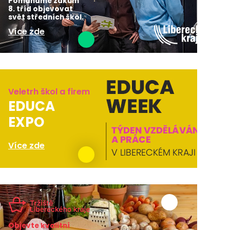
Pomáháme žákům
8. tříd objevovat
svět středních škol.
Více zde
Veletrh škol a firem
EDUCA
EXPO
Více zde
Objevte kvalitní