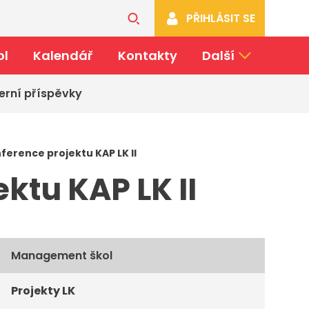
PŘIHLÁSIT SE
ol
Kalendář
Kontakty
Další
erní příspěvky
erence projektu KAP LK II
ktu KAP LK II
Management škol
Projekty LK