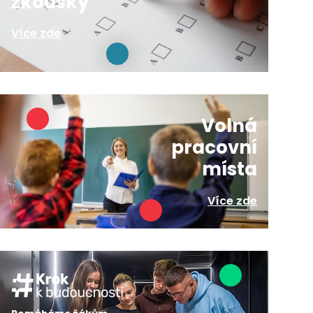
zkoušky
Více zde
Volná
pracovní
místa
Více zde