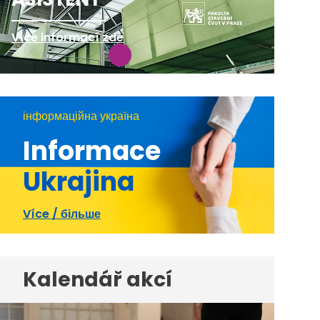
Více informací zde
інформаційна україна
Informace
Ukrajina
Více / більше
Kalendář akcí