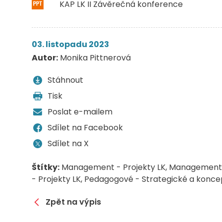
KAP LK II Závěrečná konference
03. listopadu 2023
Autor:
Monika Pittnerová
Stáhnout
Tisk
Poslat e-mailem
Sdílet na Facebook
Sdílet na X
Štítky:
Management - Projekty LK
Management 
- Projekty LK
Pedagogové - Strategické a konc
Zpět na výpis