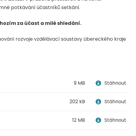
mné potkávání účastníků setkání.
hozím za účast a milé shledání.
nování rozvoje vzdělávací soustavy Libereckého kraje
9 MB
Stáhnout
202 kB
Stáhnout
12 MB
Stáhnout