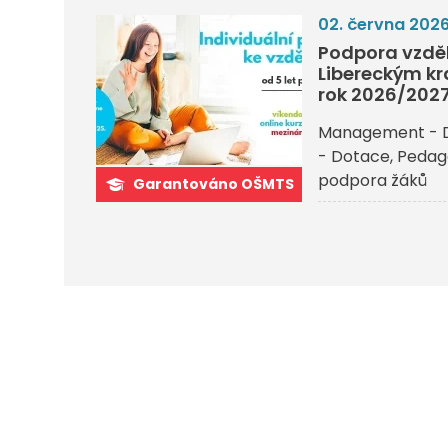
02. června 202
Podpora vzděl
Libereckým kr
rok 2026/202
Management - 
- Dotace
Pedago
podpora žáků
Garantováno OŠMTS