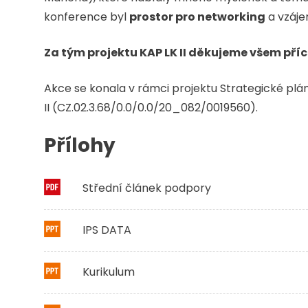
konference byl
prostor pro networking
a vzáje
Za tým projektu KAP LK II děkujeme všem příc
Akce se konala v rámci projektu Strategické plá
II (CZ.02.3.68/0.0/0.0/20_082/0019560).
Přílohy
Střední článek podpory
IPS DATA
Kurikulum