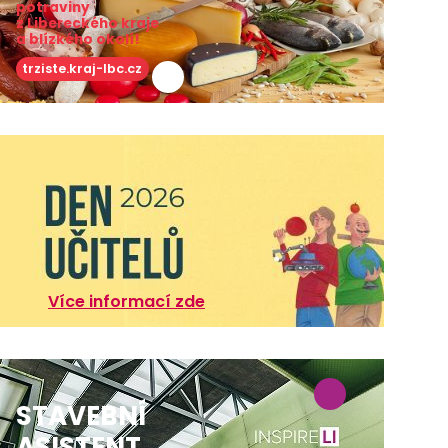
potraviny
z Libereckého kraje
a blízkého okolí!
trziste.kraj-lbc.cz
Více informací zde
STAVEBNÍ
ASISTENT