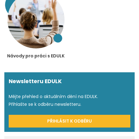
Návody pro práci s EDULK
Newsletteru EDULK
Mějte přehled o aktuálním dění na EDULK.
Přihlašte se k odběru newsletteru.
PŘIHLÁSIT K ODBĚRU