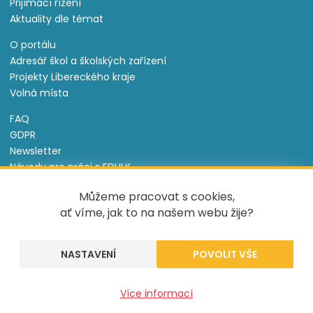
Přijímací řízení
Aktuality dle témat
O portálu
Adresář škol a školských zařízení
Projekty Libereckého kraje
Volná místa
FAQ
GDPR
Newsletter
Návody pro práci s EDULK
Prohlášení o přístupnosti
Můžeme pracovat s cookies,
Nastavení cookies
ať víme, jak to na našem webu žije?
Informace o souborech cookie
NASTAVENÍ
Tento projekt je spolufinancován Evropským sociálním
fondem a státním rozpočtem České republiky.
Created by
UVM
Více informací