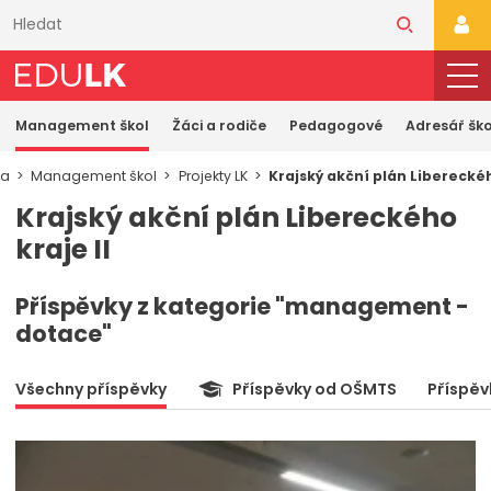
Přeskočit
k
PŘI
hlavnímu
obsahu
Management škol
Žáci a rodiče
Pedagogové
Adresář ško
ka
Management škol
Projekty LK
Krajský akční plán Libereckéh
Krajský akční plán Libereckého
kraje II
Příspěvky z kategorie "management -
dotace"
Všechny příspěvky
Příspěvky od OŠMTS
Příspěv