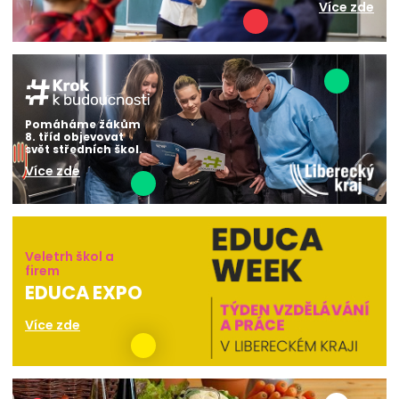
Více zde
Pomáháme žákům
8. tříd objevovat
svět středních škol.
Více zde
Veletrh škol a
firem
EDUCA EXPO
Více zde