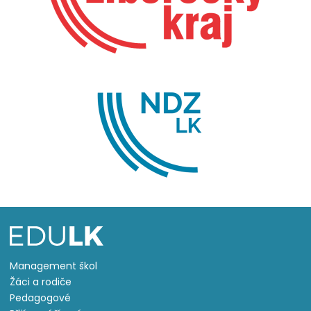
Management škol
Žáci a rodiče
Pedagogové