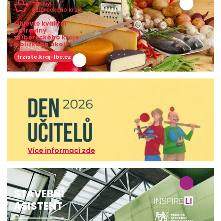
Objevte kvalitní
potraviny
z Libereckého kraje
a blízkého okolí!
trziste.kraj-lbc.cz
Více informací zde
STAVEBNÍ
ASISTENT