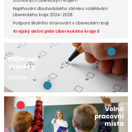
zřizovaných Libereckým krajem
Naplňování dlouhodobého záměru vzdělávání
Libereckého kraje 2024-2028
Podpora školního stravování v Libereckém kraji
Krajský akční plán Libereckého kraje II
Přijímací
zkoušky
Více zde
Volná
pracovní
místa