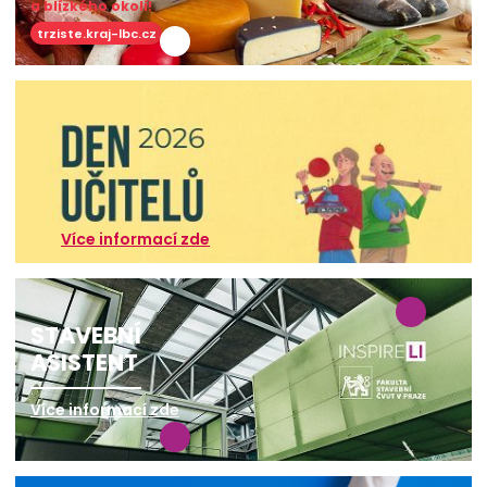
a blízkého okolí!
trziste.kraj-lbc.cz
Více informací zde
STAVEBNÍ
ASISTENT
Více informací zde