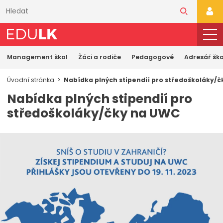
Přeskočit
k
PŘI
hlavnímu
obsahu
Management škol
Žáci a rodiče
Pedagogové
Adresář ško
Úvodní stránka
Nabídka plných stipendií pro středoškoláky/
Nabídka plných stipendií pro
středoškoláky/čky na UWC