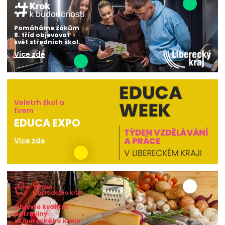
Pomáháme žákům
8. tříd objevovat
svět středních škol.
Více zde
Veletrh škol a
firem
EDUCA EXPO
Více zde
Objevte kvalitní
potraviny
z Libereckého kraje