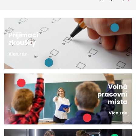
Přijímací
zkoušky
Více zde
Volná
pracovní
místa
Více zde