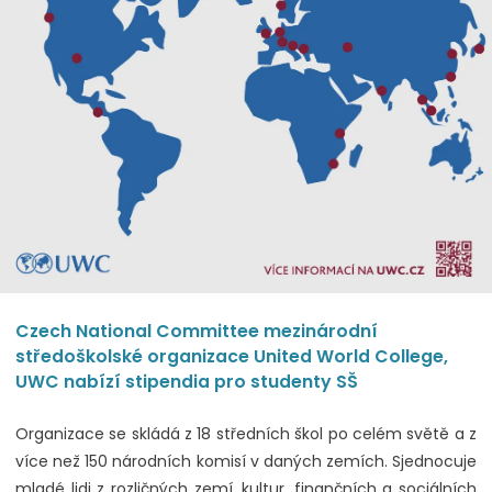
Czech National Committee mezinárodní
středoškolské organizace United World College,
UWC nabízí stipendia pro studenty SŠ
Organizace se skládá z 18 středních škol po celém světě a z
více než 150 národních komisí v daných zemích. Sjednocuje
mladé lidi z rozličných zemí, kultur, finančních a sociálních