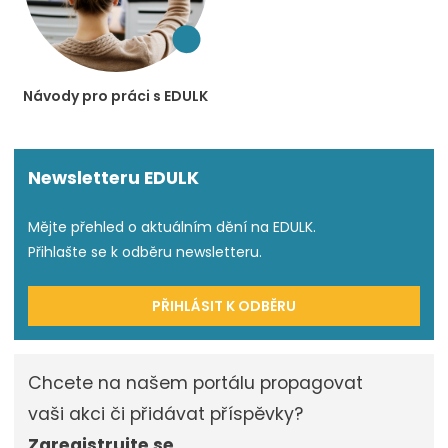
Návody pro práci s EDULK
Newsletteru EDULK
Mějte přehled o aktuálním dění na EDULK.
Přihlašte se k odběru newsletteru.
PŘIHLÁSIT K ODBĚRU
Chcete na našem portálu propagovat
vaši akci či přidávat příspěvky?
Zaregistrujte se.