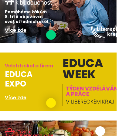
Pomáháme žákům
8. tříd objevovat
svět středních škol.
Více zde
Veletrh škol a firem
EDUCA
EXPO
Více zde