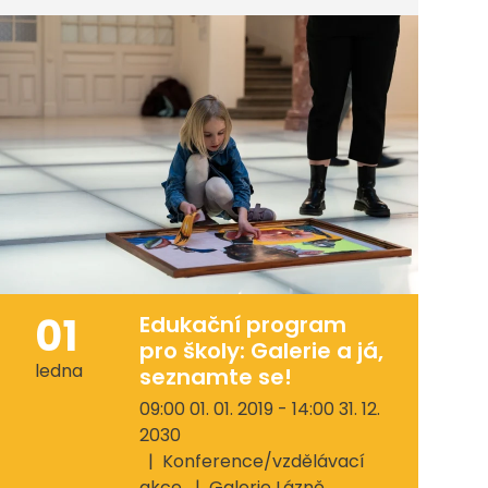
01
Edukační program
pro školy: Galerie a já,
ledna
seznamte se!
09:00 01. 01. 2019 - 14:00 31. 12.
2030
Konference/vzdělávací
akce
Galerie Lázně