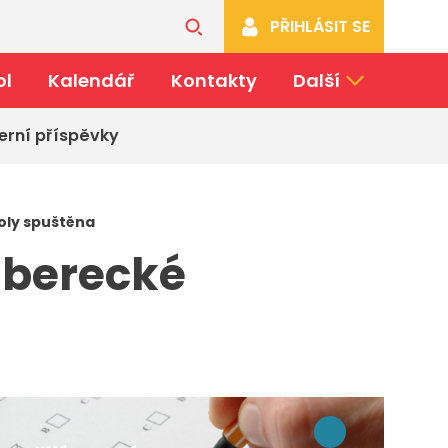
PŘIHLÁSIT SE
ol
Kalendář
Kontakty
Další
erní příspěvky
koly spuštěna
liberecké