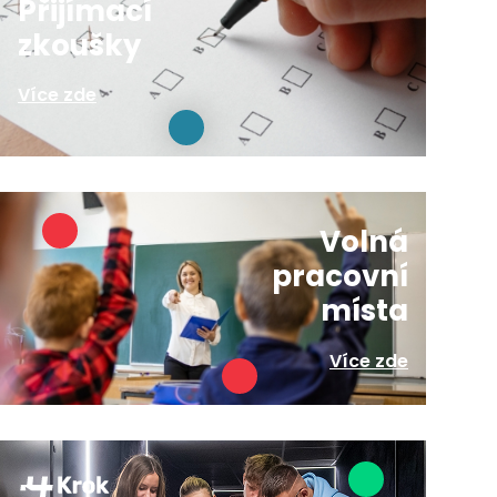
Přijímací
zkoušky
Více zde
Volná
pracovní
místa
Více zde