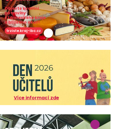
Objevte kvalitní
potraviny
z Libereckého kraje
a blízkého okolí!
trziste.kraj-lbc.cz
Více informací zde