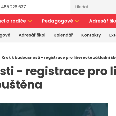
 485 226 637
ci a rodiče
Pedagogové
Adresář šk
gové
Adresář škol
Kalendář
Kontakty
Ext
Krok k budoucnosti - registrace pro liberecké základní š
ti - registrace pro 
puštěna