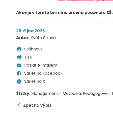
Akce je v tomto termínu určená pouze pro ZŠ z
29. října 2025
Autor:
Květa Šírová
Stáhnout
Tisk
Poslat e-mailem
Sdílet na Facebook
Sdílet na X
Štítky:
Management - Metodika
Pedagogové - 
Zpět na výpis