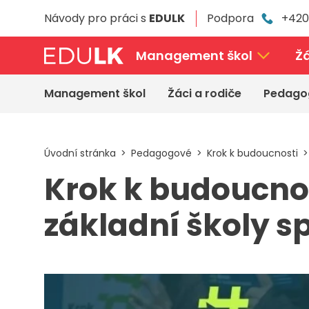
Přeskočit
Návody pro práci s
EDULK
Podpora
+420
k
hlavnímu
obsahu
Management škol
Žá
Management škol
Žáci a rodiče
Pedago
Úvodní stránka
Pedagogové
Krok k budoucnosti
Krok k budoucnos
základní školy s