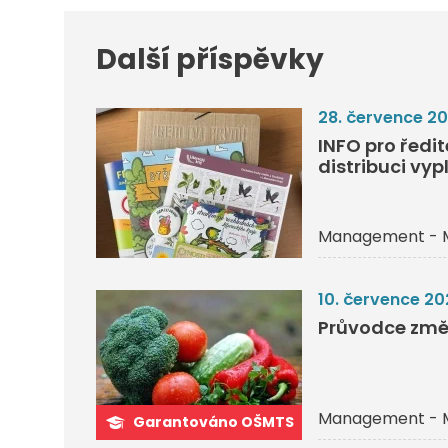
Další příspěvky
28. července 2
INFO pro ředi
distribuci vyp
Management - 
10. července 20
Průvodce změ
Management - 
Garantováno OŠMTS