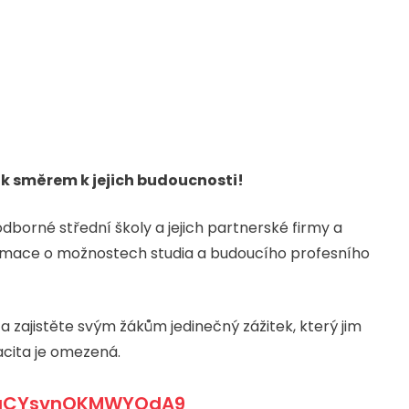
k směrem k jejich budoucnosti!
borné střední školy a jejich partnerské firmy a
informace o možnostech studia a budoucího profesního
a zajistěte svým žákům jedinečný zážitek, který jim
acita je omezená.
r2aCYsvnQKMWYQdA9