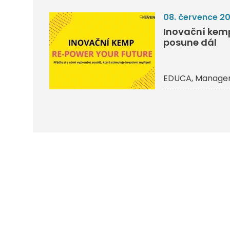
08. července 2
Inovační kemp 
posune dál
EDUCA
Managem