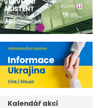
STAVEBNÍ
ASISTENT
Více informací zde
інформаційна україна
Informace
Ukrajina
Více / більше
Kalendář akcí