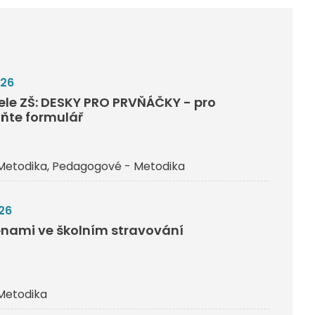
026
tele ZŠ: DESKY PRO PRVŇÁČKY - pro
lňte formulář
Metodika
Pedagogové - Metodika
26
nami ve školním stravování
Metodika