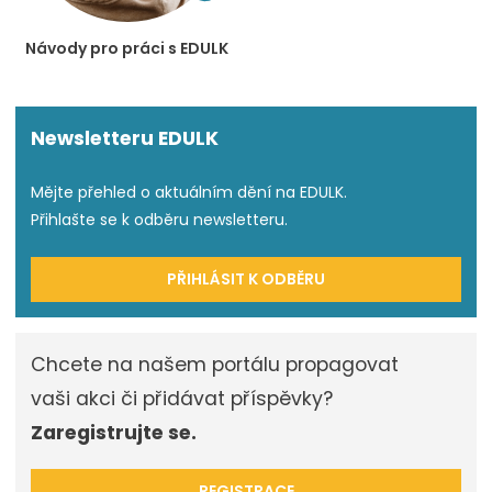
Návody pro práci s EDULK
Newsletteru EDULK
Mějte přehled o aktuálním dění na EDULK.
Přihlašte se k odběru newsletteru.
PŘIHLÁSIT K ODBĚRU
Chcete na našem portálu propagovat
vaši akci či přidávat příspěvky?
Zaregistrujte se.
REGISTRACE