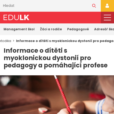
Přeskočit
k
PŘI
hlavnímu
obsahu
Management škol
Žáci a rodiče
Pedagogové
Adresář ško
todika
Informace o dítěti s myoklonickou dystonií pro pedag
Informace o dítěti s
myoklonickou dystonií pro
pedagogy a pomáhající profese