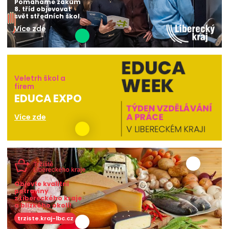
Pomáháme žákům
8. tříd objevovat
svět středních škol.
Více zde
Veletrh škol a
firem
EDUCA EXPO
Více zde
Objevte kvalitní
potraviny
z Libereckého kraje
a blízkého okolí!
trziste.kraj-lbc.cz