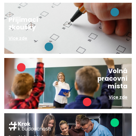
Přijímací
zkoušky
Více zde
Volná
pracovní
místa
Více zde