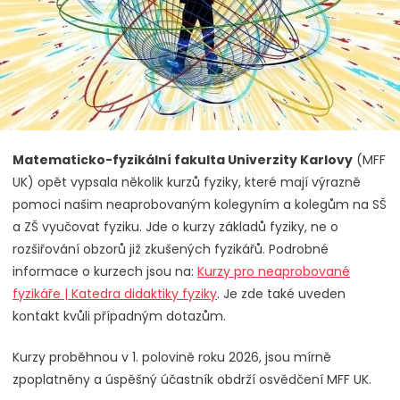
Matematicko-fyzikální fakulta Univerzity Karlovy
(MFF
UK) opět vypsala několik kurzů fyziky, které mají výrazně
pomoci našim neaprobovaným kolegyním a kolegům na SŠ
a ZŠ vyučovat fyziku. Jde o kurzy základů fyziky, ne o
rozšiřování obzorů již zkušených fyzikářů. Podrobné
informace o kurzech jsou na:
Kurzy pro neaprobované
fyzikáře | Katedra didaktiky fyziky
. Je zde také uveden
kontakt kvůli případným dotazům.
Kurzy proběhnou v 1. polovině roku 2026, jsou mírně
zpoplatněny a úspěšný účastník obdrží osvědčení MFF UK.