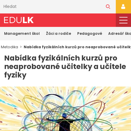
Přeskočit
k
PŘI
hlavnímu
obsahu
Management škol
Žáci a rodiče
Pedagogové
Adresář ško
Metodika
Nabídka fyzikálních kurzů pro neaprobované učitelky
Nabídka fyzikálních kurzů pro
neaprobované učitelky a učitele
fyziky