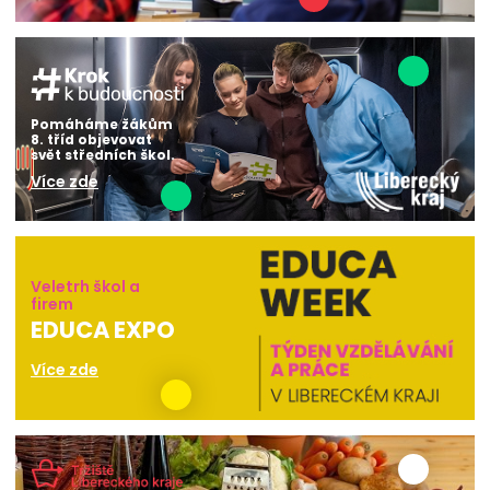
Pomáháme žákům
8. tříd objevovat
svět středních škol.
Více zde
Veletrh škol a
firem
EDUCA EXPO
Více zde