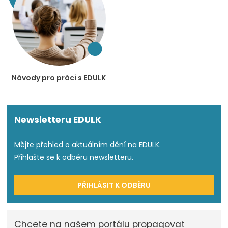
Návody pro práci s EDULK
Newsletteru EDULK
Mějte přehled o aktuálním dění na EDULK.
Přihlašte se k odběru newsletteru.
PŘIHLÁSIT K ODBĚRU
Chcete na našem portálu propagovat