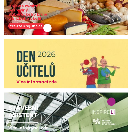
Objevte kvalitní
potraviny
z Libereckého kraje
a blízkého okolí!
trziste.kraj-lbc.cz
Více informací zde
STAVEBNÍ
ASISTENT
Více informací zde