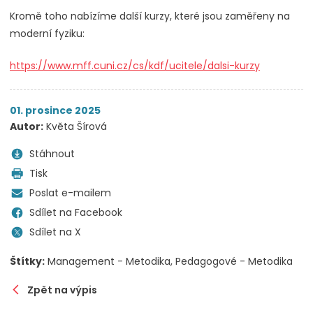
Kromě toho nabízíme další kurzy, které jsou zaměřeny na
moderní fyziku:
https://www.mff.cuni.cz/cs/kdf/ucitele/dalsi-kurzy
01. prosince 2025
Autor:
Květa Šírová
Stáhnout
Tisk
Poslat e-mailem
Sdílet na Facebook
Sdílet na X
Štítky:
Management - Metodika
Pedagogové - Metodika
Zpět na výpis