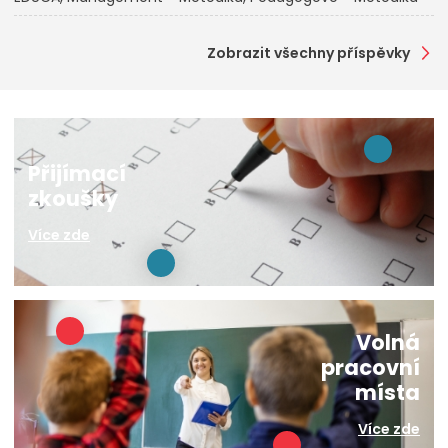
Zobrazit všechny příspěvky
Přijímací
zkoušky
Více zde
Volná
pracovní
místa
Více zde