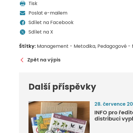
Tisk
Poslat e-mailem
Sdílet na Facebook
Sdílet na X
Štítky:
Management - Metodika
Pedagogové - 
Zpět na výpis
Další příspěvky
28. července 2
INFO pro ředi
distribuci vyp