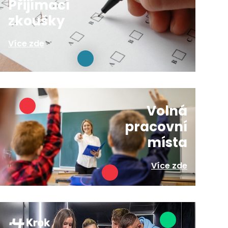
Přijímací
zkoušky
Více zde
Volná
pracovní
místa
Více zde