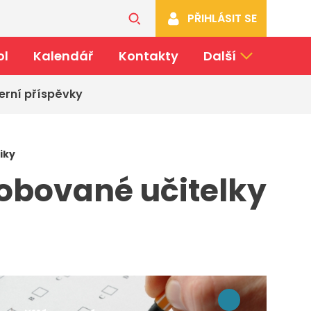
PŘIHLÁSIT SE
ol
Kalendář
Kontakty
Další
erní příspěvky
iky
robované učitelky