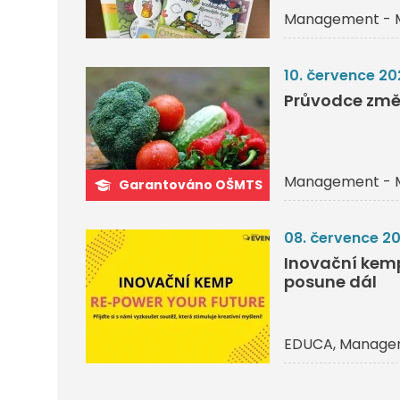
Management - 
10. července 20
Průvodce změ
Management - 
Garantováno OŠMTS
08. července 2
Inovační kemp 
posune dál
EDUCA
Managem