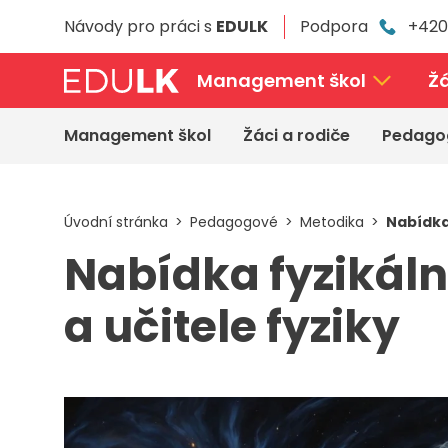
Přeskočit
Návody pro práci s
EDULK
Podpora
+420
k
hlavnímu
obsahu
Management škol
Žá
Management škol
Žáci a rodiče
Pedago
Úvodní stránka
Pedagogové
Metodika
Nabídka
Nabídka fyzikáln
a učitele fyziky