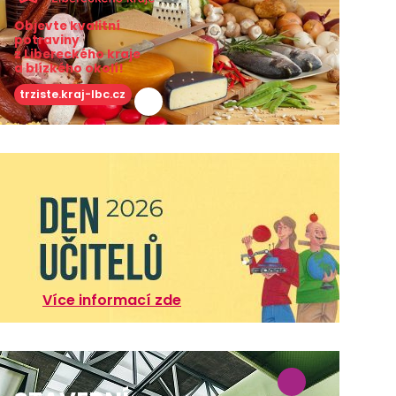
Objevte kvalitní
potraviny
z Libereckého kraje
a blízkého okolí!
trziste.kraj-lbc.cz
Více informací zde