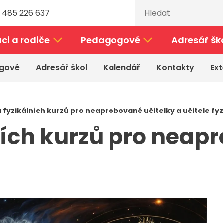
 485 226 637
ci a rodiče
Pedagogové
Adresář šk
gové
Adresář škol
Kalendář
Kontakty
Ext
 fyzikálních kurzů pro neaprobované učitelky a učitele fyz
ích kurzů pro neap