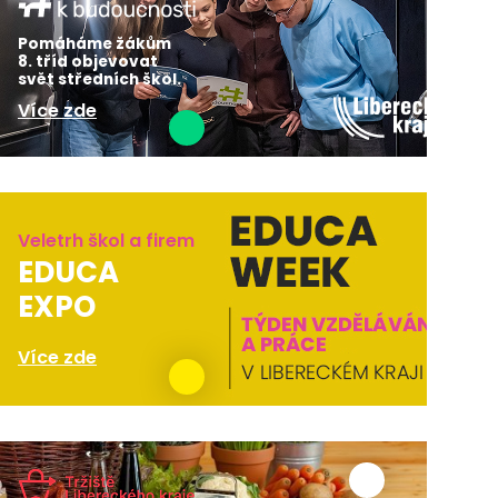
Pomáháme žákům
8. tříd objevovat
svět středních škol.
Více zde
Veletrh škol a firem
EDUCA
EXPO
Více zde