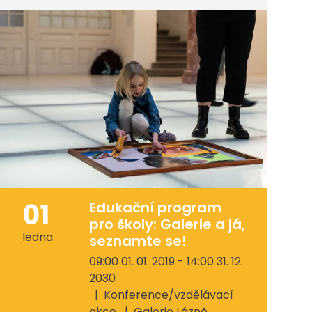
01
Edukační program
pro školy: Galerie a já,
ledna
seznamte se!
09:00 01. 01. 2019 - 14:00 31. 12.
2030
Konference/vzdělávací
akce
Galerie Lázně