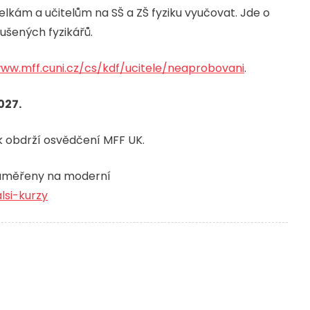
kám a učitelům na SŠ a ZŠ fyziku vyučovat. Jde o
kušených fyzikářů.
www.mff.cuni.cz/cs/kdf/ucitele/neaprobovani
.
027.
k obdrží osvědčení MFF UK.
 zaměřeny na moderní
lsi-kurzy