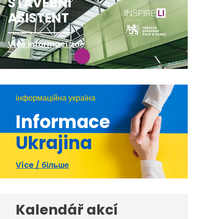
STAVEBNÍ
ASISTENT
Více informací zde
інформаційна україна
Informace
Ukrajina
Více / більше
Kalendář akcí