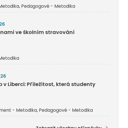
Metodika
Pedagogové - Metodika
26
nami ve školním stravování
Metodika
026
v Liberci: Příležitost, která studenty
ent - Metodika
Pedagogové - Metodika