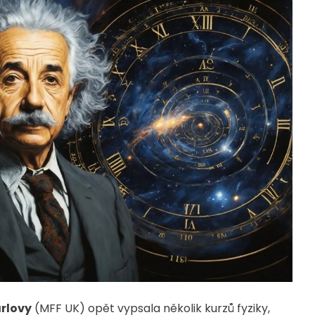
arlovy
(MFF UK) opět vypsala několik kurzů fyziky,