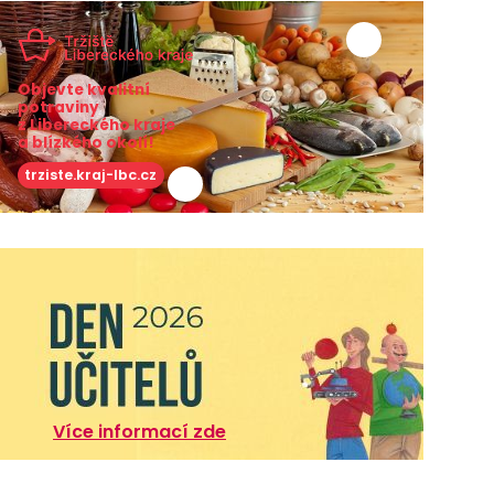
Objevte kvalitní
potraviny
z Libereckého kraje
a blízkého okolí!
trziste.kraj-lbc.cz
Více informací zde