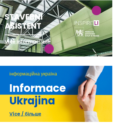
STAVEBNÍ
ASISTENT
Více informací zde
інформаційна україна
Informace
Ukrajina
Více / більше