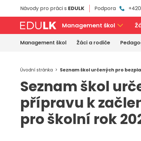
Přeskočit
Návody pro práci s
EDULK
Podpora
+420
k
hlavnímu
obsahu
Management škol
Žá
Management škol
Žáci a rodiče
Pedago
Úvodní stránka
Seznam škol určených pro bezplat
Seznam škol urč
přípravu k začle
pro školní rok 2