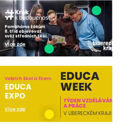
Pomáháme žákům
8. tříd objevovat
svět středních škol.
Více zde
Veletrh škol a firem
EDUCA
EXPO
Více zde