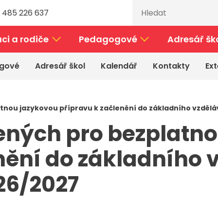
 485 226 637
ci a rodiče
Pedagogové
Adresář šk
gové
Adresář škol
Kalendář
Kontakty
Ext
nou jazykovou přípravu k začlenění do základního vzdělá
ených pro bezplatn
nění do základního 
026/2027