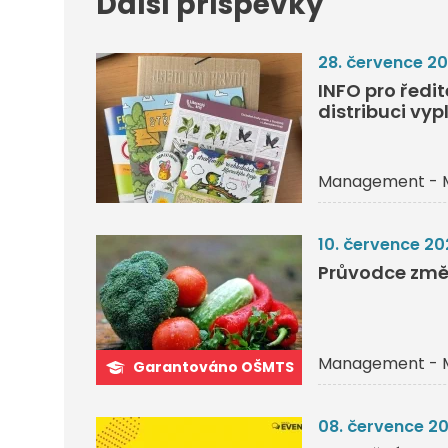
Další příspěvky
28. července 2
INFO pro ředi
distribuci vyp
Management - 
10. července 20
Průvodce změ
Management - 
Garantováno OŠMTS
08. července 2