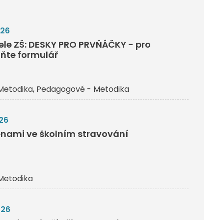
026
tele ZŠ: DESKY PRO PRVŇÁČKY - pro
lňte formulář
Metodika
Pedagogové - Metodika
26
nami ve školním stravování
Metodika
026