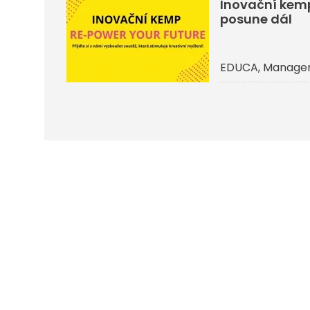
Inovační kemp 
posune dál
EDUCA
Managem