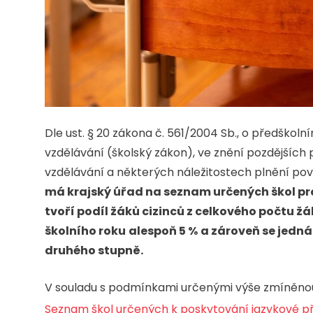
Dle ust. § 20 zákona č. 561/2004 Sb., o předškol
vzdělávání (školský zákon), ve znění pozdějších p
vzdělávání a některých náležitostech plnění pov
má krajský úřad na seznam určených škol pro 
tvoří podíl žáků cizinců z celkového počtu žáků
školního roku
alespoň 5 %
a zároveň se jedná 
druhého stupně.
V souladu s podmínkami určenými výše zmíněnou
Seznam škol určených k poskytování jazykové p