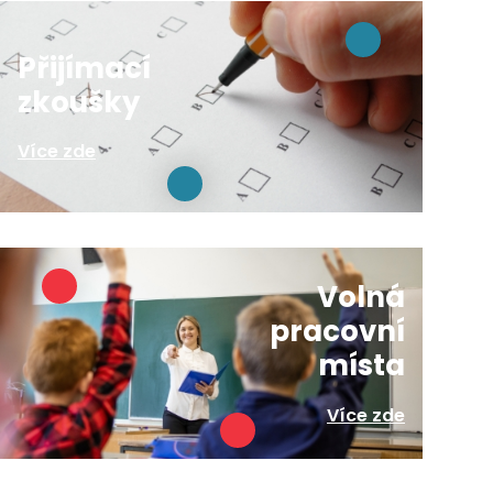
Přijímací
zkoušky
Více zde
Volná
pracovní
místa
Více zde