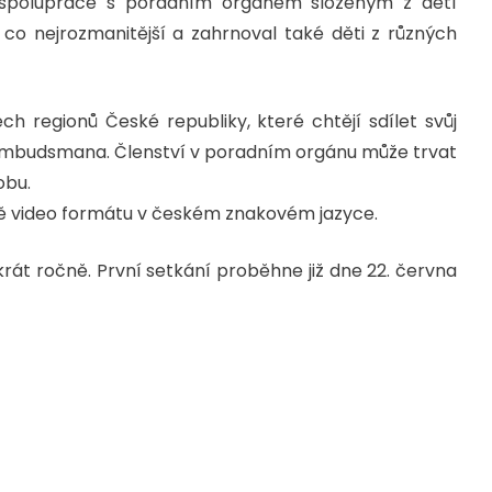
 spolupráce s poradním orgánem složeným z dětí
o nejrozmanitější a zahrnoval také děti z různých
ch regionů České republiky, které chtějí sdílet svůj
 ombudsmana. Členství v poradním orgánu může trvat
obu.
etně video formátu v českém znakovém jazyce.
rát ročně. První setkání proběhne již dne 22. června