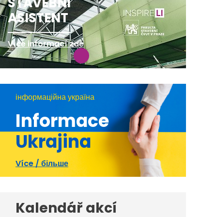
STAVEBNÍ
ASISTENT
Více informací zde
інформаційна україна
Informace
Ukrajina
Více / більше
Kalendář akcí