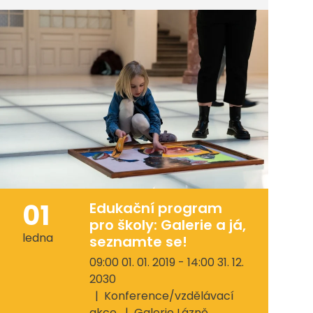
01
Edukační program
pro školy: Galerie a já,
ledna
seznamte se!
09:00 01. 01. 2019 - 14:00 31. 12.
2030
Konference/vzdělávací
akce
Galerie Lázně