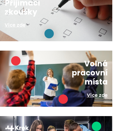
Přijímací
zkoušky
Více zde
Volná
pracovní
místa
Více zde