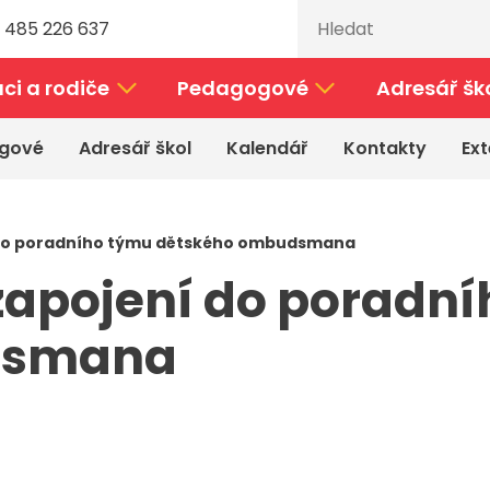
 485 226 637
ci a rodiče
Pedagogové
Adresář šk
gové
Adresář škol
Kalendář
Kontakty
Ext
í do poradního týmu dětského ombudsmana
 zapojení do poradn
dsmana