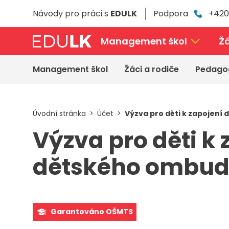
Přeskočit
Návody pro práci s
EDULK
Podpora
+420
k
hlavnímu
obsahu
Management škol
Žá
Management škol
Žáci a rodiče
Pedago
Úvodní stránka
Účet
Výzva pro děti k zapojen
Výzva pro děti k
dětského ombu
Garantováno OŠMTS