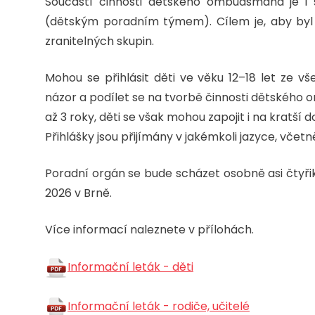
Součástí činnosti dětského ombudsmana je i
(dětským poradním týmem). Cílem je, aby byl c
zranitelných skupin.
Mohou se přihlásit děti ve věku 12–18 let ze vše
názor a podílet se na tvorbě činnosti dětského
až 3 roky, děti se však mohou zapojit i na kratší d
Přihlášky jsou přijímány v jakémkoli jazyce, vč
Poradní orgán se bude scházet osobně asi čtyřik
2026 v Brně.
Více informací naleznete v přílohách.
Informační leták - děti
Informační leták - rodiče, učitelé