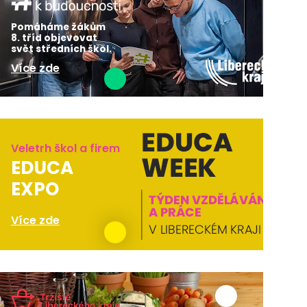
Pomáháme žákům
8. tříd objevovat
svět středních škol.
Více zde
Veletrh škol a firem
EDUCA
EXPO
Více zde