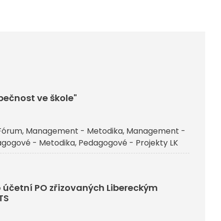
ečnost ve škole"
Fórum
Management - Metodika
Management -
gogové - Metodika
Pedagogové - Projekty LK
 účetní PO zřizovaných Libereckým
TS