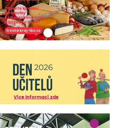
Objevte kvalitní
potraviny
z Libereckého kraje
a blízkého okolí!
trziste.kraj-lbc.cz
Více informací zde