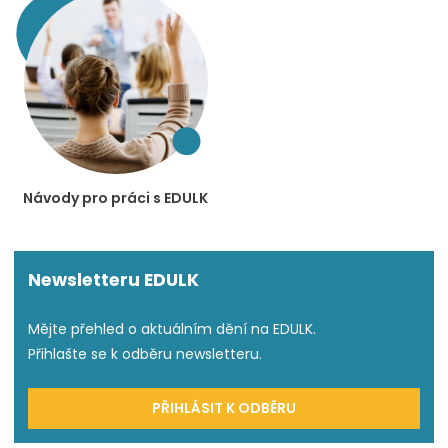
Návody pro práci s EDULK
Newsletteru EDULK
Mějte přehled o aktuálním dění na EDULK.
Přihlašte se k odběru newsletteru.
PŘIHLÁSIT K ODBĚRU