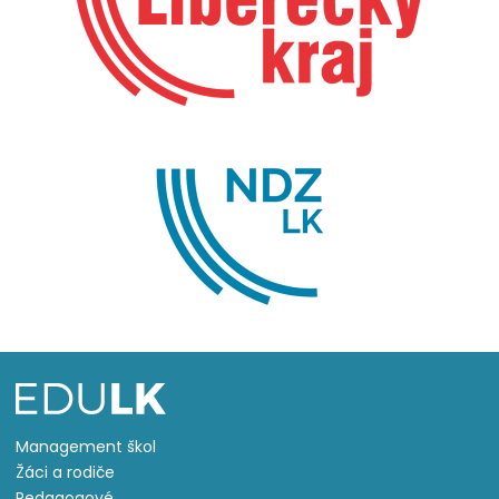
Management škol
Žáci a rodiče
Pedagogové