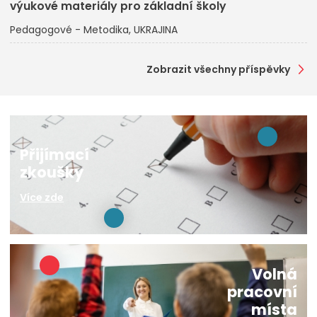
výukové materiály pro základní školy
Pedagogové - Metodika
UKRAJINA
Zobrazit všechny příspěvky
Přijímací
zkoušky
Více zde
Volná
pracovní
místa