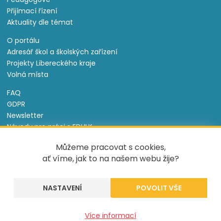
Přijímací řízení
Aktuality dle témat
O portálu
Adresář škol a školských zařízení
Projekty Libereckého kraje
Volná místa
FAQ
GDPR
Newsletter
Návody pro práci s EDULK
Prohlášení o přístupnosti
Můžeme pracovat s cookies,
Nastavení cookies
ať víme, jak to na našem webu žije?
Informace o souborech cookie
NASTAVENÍ
Tento projekt je spolufinancován Evropským sociálním
fondem a státním rozpočtem České republiky.
Více informací
Created by
UVM