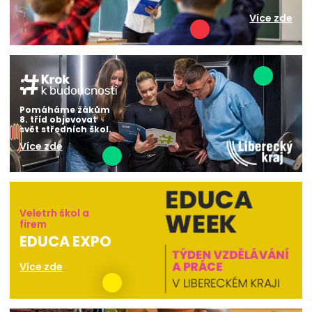
Více zde
Pomáháme žákům
8. tříd objevovat
svět středních škol.
Více zde
Veletrh škol a
firem
EDUCA EXPO
Více zde