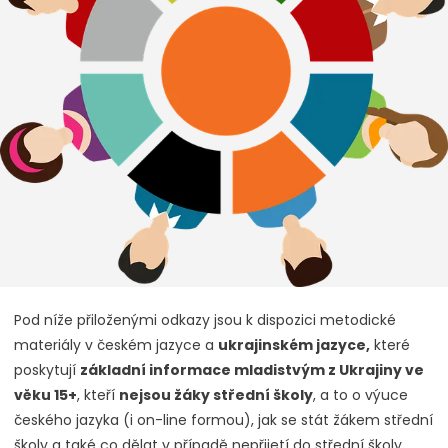
Pod níže přiloženými odkazy jsou k dispozici metodické
materiály v českém jazyce a
ukrajinském jazyce,
které
poskytují
základní informace mladistvým z Ukrajiny ve
věku 15+
, kteří
nejsou žáky střední školy
, a to o výuce
českého jazyka (i on-line formou), jak se stát žákem střední
školy a také co dělat v případě nepřijetí do střední školy.