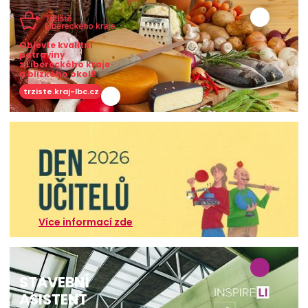
Objevte kvalitní
potraviny
z Libereckého kraje
a blízkého okolí!
trziste.kraj-lbc.cz
Více informací zde
STAVEBNÍ
ASISTENT