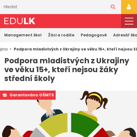
Přeskočit
k
PŘI
hlavnímu
obsahu
Management škol
Žáci a rodiče
Pedagogové
Adresář ško
ajina
Podpora mladistvých z Ukrajiny ve věku 15+, kteří nejsou ž
Podpora mladistvých z Ukrajiny
ve věku 15+, kteří nejsou žáky
střední školy
Garantováno OŠMTS