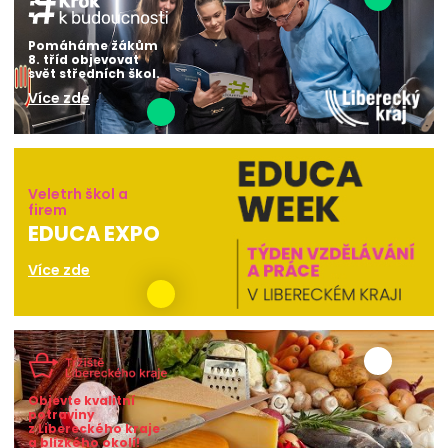
Pomáháme žákům
8. tříd objevovat
svět středních škol.
Více zde
Veletrh škol a
firem
EDUCA EXPO
Více zde
Objevte kvalitní
potraviny
z Libereckého kraje
a blízkého okolí!