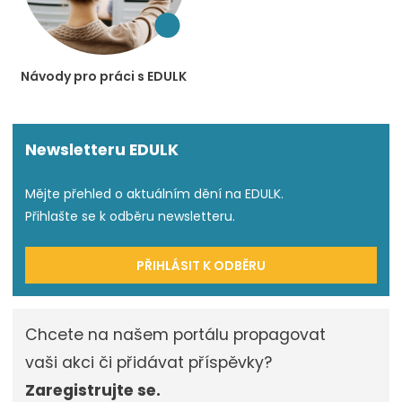
Návody pro práci s EDULK
Newsletteru EDULK
Mějte přehled o aktuálním dění na EDULK.
Přihlašte se k odběru newsletteru.
PŘIHLÁSIT K ODBĚRU
Chcete na našem portálu propagovat
vaši akci či přidávat příspěvky?
Zaregistrujte se.