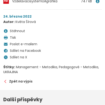
VzdelavacisystemUAgrafika
747 kB
24. března 2022
Autor:
Květa Šírová
Stáhnout
Tisk
Poslat e-mailem
Sdílet na Facebook
Sdílet na X
Štítky:
Management - Metodika
Pedagogové - Metodika
UKRAJINA
Zpět na výpis
Další příspěvky