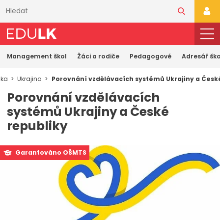
Přeskočit
k
PŘI
hlavnímu
obsahu
Management škol
Žáci a rodiče
Pedagogové
Adresář ško
nka
Ukrajina
Porovnání vzdělávacích systémů Ukrajiny a Česk
Porovnání vzdělávacích
systémů Ukrajiny a České
republiky
Garantováno OŠMTS