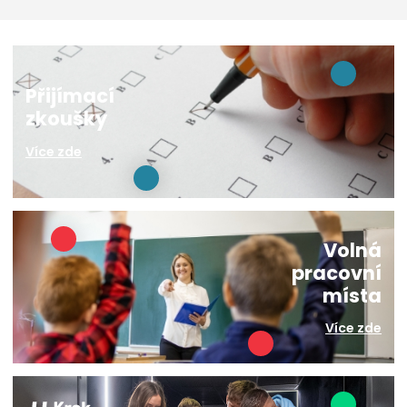
Přijímací
zkoušky
Více zde
Volná
pracovní
místa
Více zde