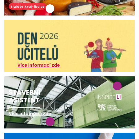
trziste.kraj-lbc.cz
Více informací zde
STAVEBNÍ
ASISTENT
Více informací zde