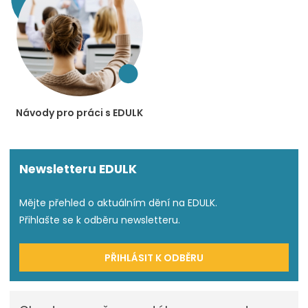
Návody pro práci s EDULK
Newsletteru EDULK
Mějte přehled o aktuálním dění na EDULK.
Přihlašte se k odběru newsletteru.
PŘIHLÁSIT K ODBĚRU