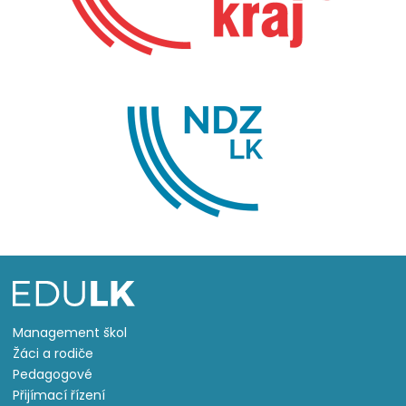
Management škol
Žáci a rodiče
Pedagogové
Přijímací řízení