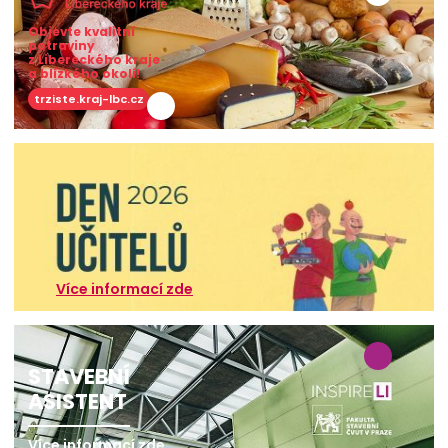
Objevte kvalitní
potraviny
z Libereckého kraje
a blízkého okolí!
trziste.kraj-lbc.cz
Více informací zde
STAVEBNÍ
ASISTENT
Více informací zde