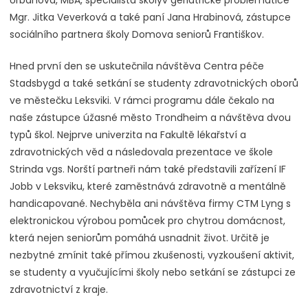
Mgr. Jitka Veverková a také paní Jana Hrabinová, zástupce
sociálního partnera školy Domova seniorů Františkov.
Hned první den se uskutečnila návštěva Centra péče
Stadsbygd a také setkání se studenty zdravotnických oborů
ve městečku Leksviki. V rámci programu dále čekalo na
naše zástupce úžasné město Trondheim a návštěva dvou
typů škol. Nejprve univerzita na Fakultě lékařství a
zdravotnických věd a následovala prezentace ve škole
Strinda vgs. Norští partneři nám také představili zařízení IF
Jobb v Leksviku, které zaměstnává zdravotně a mentálně
handicapované. Nechyběla ani návštěva firmy CTM Lyng s
elektronickou výrobou pomůcek pro chytrou domácnost,
která nejen seniorům pomáhá usnadnit život. Určitě je
nezbytné zmínit také přímou zkušenosti, vyzkoušení aktivit,
se studenty a vyučujícími školy nebo setkání se zástupci ze
zdravotnictví z kraje.