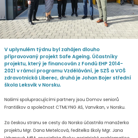
V uplynulém týdnu byl zahájen dlouho
připravovaný projekt Safe Ageing. Účastníky
projektu, který je financován z Fondů EHP 2014-
2021 v rámci programu Vzdělávání, je SZŠ a VOŠ
zdravotnická Liberec, druhá je Johan Bojer střední
škola Leksvik v Norsku.
Našimi spolupracujícími partnery jsou Domov seniorů
Františkov a společnost CTMLYNG AS, Vanvikan, v Norsku.
Za českou stranu se cesty do Norska účastnila manažerka
projektu Mgr. Dana Metelcová, ředitelka školy Mgr. Jana
Urbanová, MBA, specialista školyv geriatrické problematice