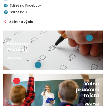
Sdílet na Facebook
Sdílet na X
Zpět na výpis
Přijímací
zkoušky
Více zde
Volná
pracovní
místa
Více zde