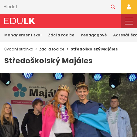
Přeskočit
k
PŘI
hlavnímu
obsahu
Management škol
Žáci a rodiče
Pedagogové
Adresář ško
Úvodní stránka
Žáci a rodiče
Středoškolský Majáles
Středoškolský Majáles