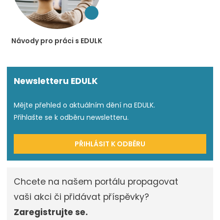
Návody pro práci s EDULK
Newsletteru EDULK
Mějte přehled o aktuálním dění na EDULK.
Přihlašte se k odběru newsletteru.
PŘIHLÁSIT K ODBĚRU
Chcete na našem portálu propagovat
vaši akci či přidávat příspěvky?
Zaregistrujte se.