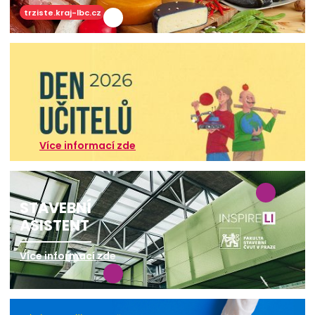
trziste.kraj-lbc.cz
Více informací zde
STAVEBNÍ
ASISTENT
Více informací zde