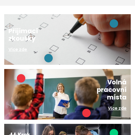
Přijímací
zkoušky
Více zde
Volná
pracovní
místa
Více zde