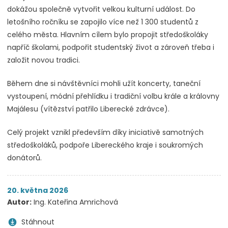
dokážou společně vytvořit velkou kulturní událost. Do
letošního ročníku se zapojilo více než 1 300 studentů z
celého města. Hlavním cílem bylo propojit středoškoláky
napříč školami, podpořit studentský život a zároveň třeba i
založit novou tradici.
Během dne si návštěvníci mohli užít koncerty, taneční
vystoupení, módní přehlídku i tradiční volbu krále a královny
Majálesu (vítězství patřilo Liberecké zdrávce).
Celý projekt vznikl především díky iniciativě samotných
středoškoláků, podpoře Libereckého kraje i soukromých
donátorů.
20. května 2026
Autor:
Ing. Kateřina Amrichová
Stáhnout