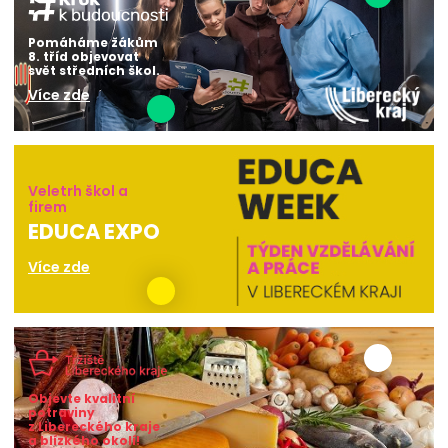
Pomáháme žákům
8. tříd objevovat
svět středních škol.
Více zde
Veletrh škol a
firem
EDUCA EXPO
Více zde
Objevte kvalitní
potraviny
z Libereckého kraje
a blízkého okolí!