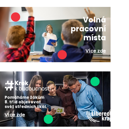
Volná
pracovní
místa
Více zde
Pomáháme žákům
8. tříd objevovat
svět středních škol.
Více zde