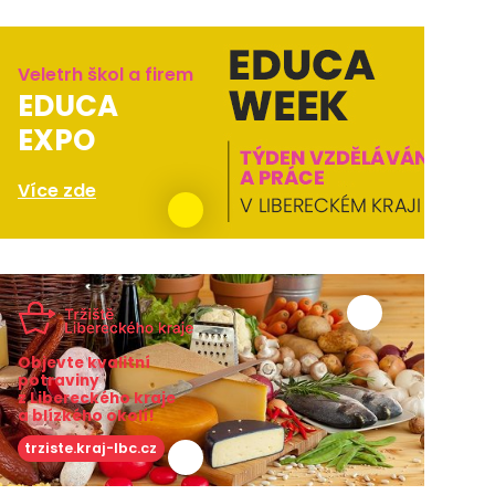
Veletrh škol a firem
EDUCA
EXPO
Více zde
Objevte kvalitní
potraviny
z Libereckého kraje
a blízkého okolí!
trziste.kraj-lbc.cz