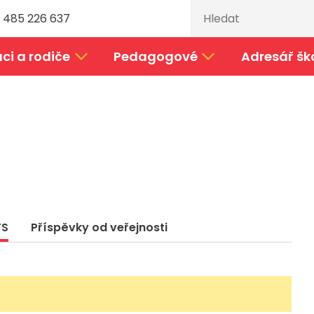
 485 226 637
ci a rodiče
Pedagogové
Adresář šk
TS
Příspěvky od veřejnosti