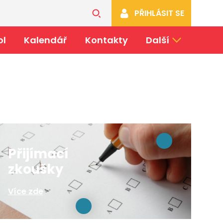
PŘIHLÁSIT SE
ol
Kalendář
Kontakty
Další
Přijímací
zkoušky
Více zde