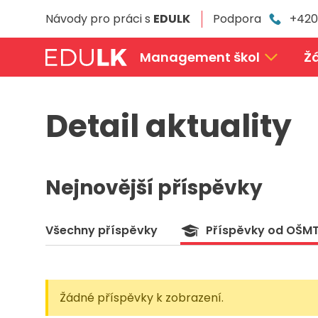
Přeskočit
Návody pro práci s
EDULK
Podpora
+420
k
hlavnímu
obsahu
Management škol
Žá
Detail aktuality
Nejnovější příspěvky
Všechny příspěvky
Příspěvky od OŠM
Žádné příspěvky k zobrazení.