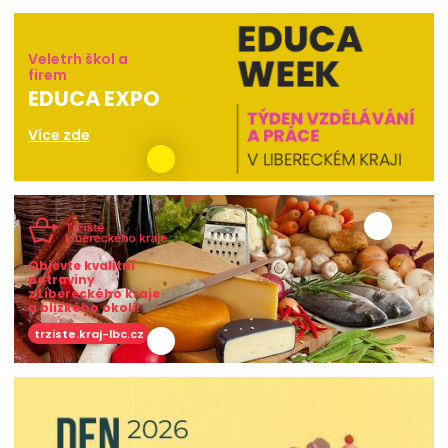
Veletrh škol a
firem
EDUCA EXPO
Více zde
Objevte kvalitní
potraviny
z Libereckého kraje
a blízkého okolí!
trziste.kraj-lbc.cz