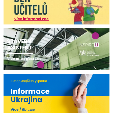
Více informací zde
STAVEBNÍ
ASISTENT
Více informací zde
інформаційна україна
Informace
Ukrajina
Více / більше