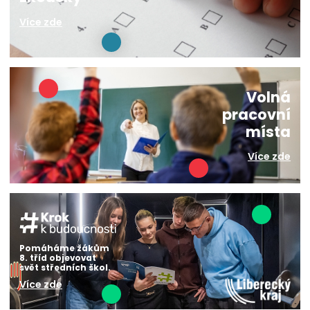
Více zde
Volná
pracovní
místa
Více zde
Pomáháme žákům
8. tříd objevovat
svět středních škol.
Více zde