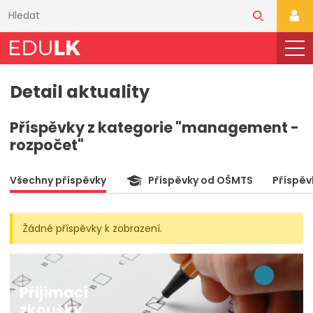
Přeskočit
k
PŘI
hlavnímu
obsahu
Detail aktuality
Příspěvky z kategorie "management -
rozpočet"
Všechny příspěvky
Příspěvky od OŠMTS
Příspěv
Žádné příspěvky k zobrazení.
Přijímací
zkoušky